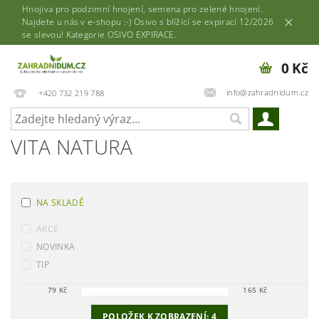
Hnojiva pro podzimní hnojení, semena pro zelené hnojení.
Najdete u nás v e-shopu :-) Osivo s blížící se expirací 12/2026
se slevou! Kategorie OSIVO EXPIRACE.
0 Kč
info@zahradnidum.cz
+420 732 219 788
VITA NATURA
NA SKLADĚ
AKCE
NOVINKA
TIP
79
Kč
165
Kč
POLOŽEK K ZOBRAZENÍ:
4