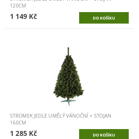
120CM
1 149 Kč
STROMEK JEDLE UMĚLÝ VÁNOČNÍ + STOJAN
160CM
1 285 Kč