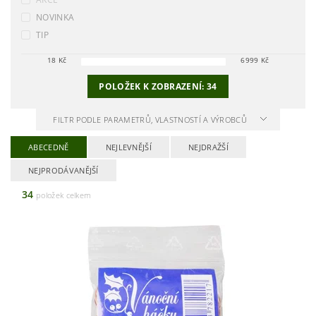
NOVINKA
TIP
18
Kč
6999
Kč
POLOŽEK K ZOBRAZENÍ:
34
FILTR PODLE PARAMETRŮ, VLASTNOSTÍ A VÝROBCŮ
ABECEDNĚ
NEJLEVNĚJŠÍ
NEJDRAŽŠÍ
NEJPRODÁVANĚJŠÍ
34
položek celkem