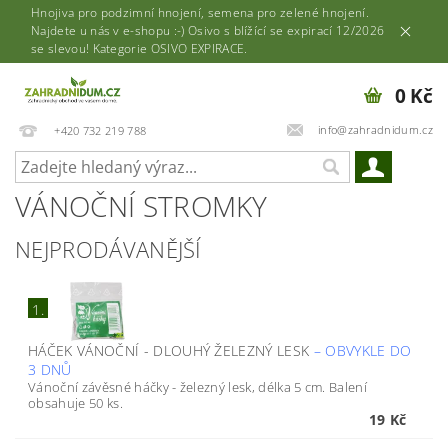
Hnojiva pro podzimní hnojení, semena pro zelené hnojení.
Najdete u nás v e-shopu :-) Osivo s blížící se expirací 12/2026
se slevou! Kategorie OSIVO EXPIRACE.
0 Kč
info@zahradnidum.cz
+420 732 219 788
VÁNOČNÍ STROMKY
NEJPRODÁVANĚJŠÍ
1.
HÁČEK VÁNOČNÍ - DLOUHÝ ŽELEZNÝ LESK
–
OBVYKLE DO
3 DNŮ
Vánoční závěsné háčky - železný lesk, délka 5 cm. Balení
obsahuje 50 ks.
19 Kč