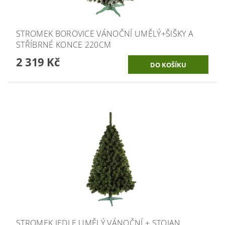
STROMEK BOROVICE VÁNOČNÍ UMĚLÝ+ŠIŠKY A
STŘÍBRNÉ KONCE 220CM
2 319 Kč
STROMEK JEDLE UMĚLÝ VÁNOČNÍ + STOJAN