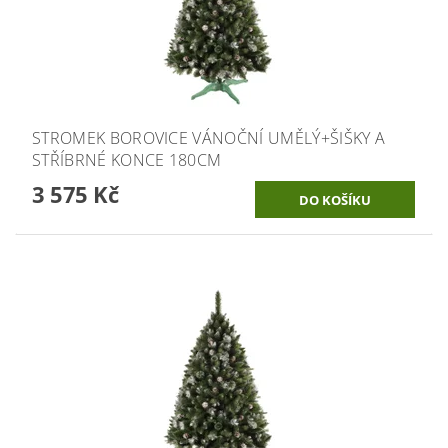
STROMEK BOROVICE VÁNOČNÍ UMĚLÝ+ŠIŠKY A
STŘÍBRNÉ KONCE 180CM
3 575 Kč