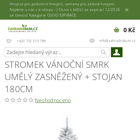
Hnojiva pro podzimní hnojení, semena pro zelené hnojení.
Najdete u nás v e-shopu :-) Osivo s blížící se expirací 12/2026
se slevou! Kategorie OSIVO EXPIRACE.
0 Kč
info@zahradnidum.cz
+420 732 219 788
STROMEK VÁNOČNÍ SMRK
UMĚLÝ ZASNĚŽENÝ + STOJAN
180CM
Neohodnoceno