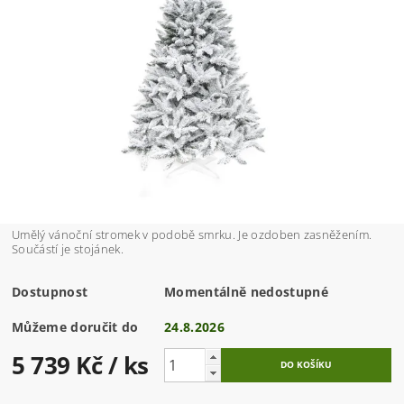
Umělý vánoční stromek v podobě smrku. Je ozdoben zasněžením.
Součástí je stojánek.
Dostupnost
Momentálně nedostupné
Můžeme doručit do
24.8.2026
5 739 Kč
/ ks