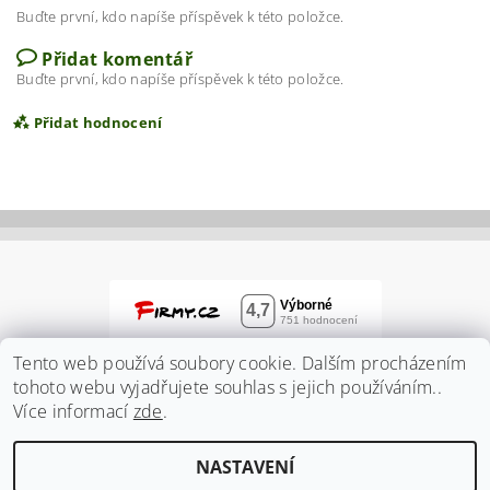
Buďte první, kdo napíše příspěvek k této položce.
Přidat komentář
Buďte první, kdo napíše příspěvek k této položce.
Přidat hodnocení
Tento web používá soubory cookie. Dalším procházením
tohoto webu vyjadřujete souhlas s jejich používáním..
Více informací
zde
.
Vložením hodnocení souhlasíte s
podmínkami
NASTAVENÍ
ochrany osobních údajů