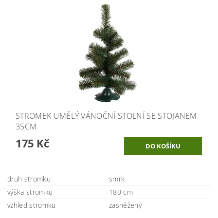
STROMEK UMĚLÝ VÁNOČNÍ STOLNÍ SE STOJANEM
35CM
175 Kč
druh stromku
smrk
výška stromku
180 cm
vzhled stromku
zasněžený