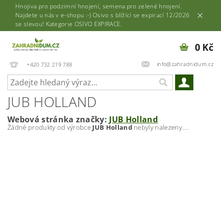
Hnojiva pro podzimní hnojení, semena pro zelené hnojení.
Najdete u nás v e-shopu :-) Osivo s blížící se expirací 12/2026
se slevou! Kategorie OSIVO EXPIRACE.
0 Kč
info@zahradnidum.cz
+420 732 219 788
JUB HOLLAND
Webová stránka značky:
JUB Holland
Žádné produkty od výrobce
JUB Holland
nebyly nalezeny....