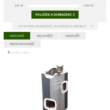
305
Kč
5269
Kč
POLOŽEK K ZOBRAZENÍ:
3
FILTR PODLE PARAMETRŮ, VLASTNOSTÍ A VÝROBCŮ
ABECEDNĚ
NEJLEVNĚJŠÍ
NEJDRAŽŠÍ
NEJPRODÁVANĚJŠÍ
3
položek celkem