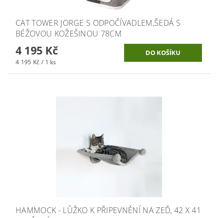
CAT TOWER JORGE S ODPOČÍVADLEM,ŠEDÁ S
BÉŽOVOU KOŽEŠINOU 78CM
4 195 Kč
4 195 Kč / 1 ks
HAMMOCK - LŮŽKO K PŘIPEVNĚNÍ NA ZEĎ, 42 X 41