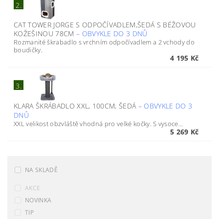
2.
CAT TOWER JORGE S ODPOČÍVADLEM,ŠEDÁ S BÉŽOVOU
KOŽEŠINOU 78CM
–
OBVYKLE DO 3 DNŮ
Rozmanité škrabadlo s vrchním odpočívadlem a 2 vchody do
boudičky.
4 195 Kč
3.
KLARA ŠKRÁBADLO XXL, 100CM, ŠEDÁ
–
OBVYKLE DO 3
DNŮ
XXL velikost obzvláště vhodná pro velké kočky. S vysoce...
5 269 Kč
NA SKLADĚ
AKCE
NOVINKA
TIP