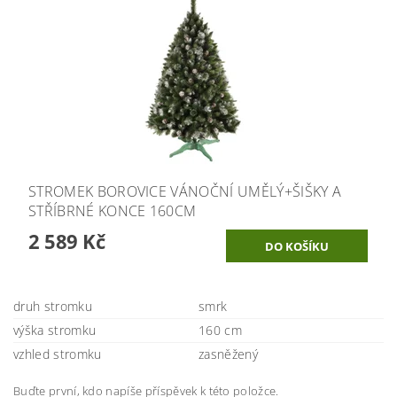
STROMEK BOROVICE VÁNOČNÍ UMĚLÝ+ŠIŠKY A
STŘÍBRNÉ KONCE 160CM
2 589 Kč
druh stromku
smrk
výška stromku
160 cm
vzhled stromku
zasněžený
Buďte první, kdo napíše příspěvek k této položce.