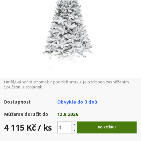
Umělý vánoční stromek v podobě smrku. Je ozdoben zasněžením.
Součástí je stojánek.
Dostupnost
Obvykle do 3 dnů
Můžeme doručit do
12.8.2026
4 115 Kč
/ ks