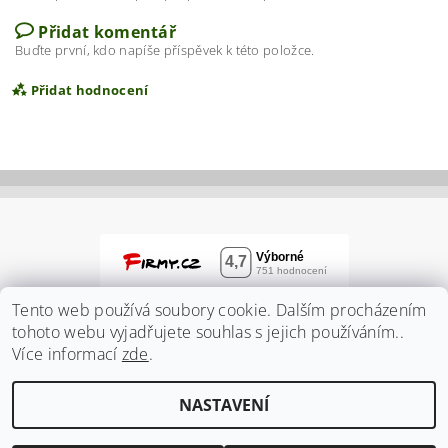
Přidat komentář
Buďte první, kdo napíše příspěvek k této položce.
Přidat hodnocení
Tento web používá soubory cookie. Dalším procházením
tohoto webu vyjadřujete souhlas s jejich používáním..
Více informací
zde
.
Vložením hodnocení souhlasíte s
podmínkami
NASTAVENÍ
ochrany osobních údajů
2026 ©
Zahradnidum.cz
, všechna práva vyhrazena