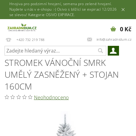
Hnojiva pro podzimní hnojení, semena pro zelené hnojení.
Najdete u nás v e-shopu :-) Osivo s blížící se expirací 12/2026
se slevou! Kategorie OSIVO EXPIRACE.
0 Kč
info@zahradnidum.cz
+420 732 219 788
STROMEK VÁNOČNÍ SMRK
UMĚLÝ ZASNĚŽENÝ + STOJAN
160CM
Neohodnoceno