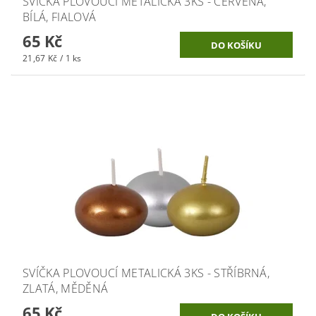
SVÍČKA PLOVOUCÍ METALICKÁ 3KS - ČERVENÁ,
BÍLÁ, FIALOVÁ
65 Kč
21,67 Kč / 1 ks
SVÍČKA PLOVOUCÍ METALICKÁ 3KS - STŘÍBRNÁ,
ZLATÁ, MĚDĚNÁ
65 Kč