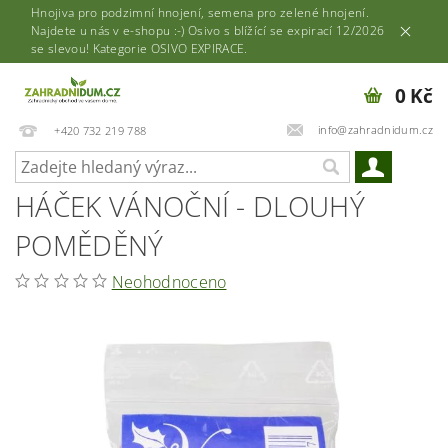
Hnojiva pro podzimní hnojení, semena pro zelené hnojení.
Najdete u nás v e-shopu :-) Osivo s blížící se expirací 12/2026
se slevou! Kategorie OSIVO EXPIRACE.
0 Kč
info@zahradnidum.cz
+420 732 219 788
HÁČEK VÁNOČNÍ - DLOUHÝ
POMĚDĚNÝ
Neohodnoceno