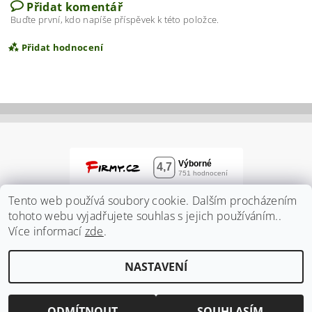
Přidat komentář
Buďte první, kdo napíše příspěvek k této položce.
Přidat hodnocení
Tento web používá soubory cookie. Dalším procházením
tohoto webu vyjadřujete souhlas s jejich používáním..
Více informací
zde
.
Vložením hodnocení souhlasíte s
podmínkami
NASTAVENÍ
ochrany osobních údajů
2026 ©
Zahradnidum.cz
, všechna práva vyhrazena
Vytvořil Shoptet
ODMÍTNOUT
SOUHLASÍM