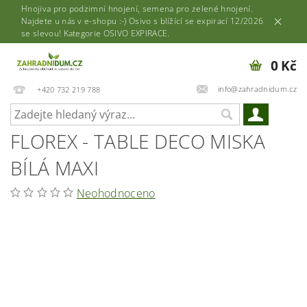
Hnojiva pro podzimní hnojení, semena pro zelené hnojení.
Najdete u nás v e-shopu :-) Osivo s blížící se expirací 12/2026
se slevou! Kategorie OSIVO EXPIRACE.
0 Kč
info@zahradnidum.cz
+420 732 219 788
FLOREX - TABLE DECO MISKA
BÍLÁ MAXI
Neohodnoceno