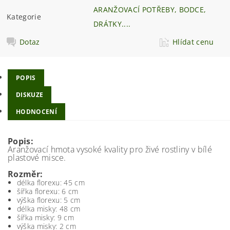
ARANŽOVACÍ POTŘEBY, BODCE,
Kategorie
DRÁTKY....
Dotaz
Hlídat cenu
POPIS
DISKUZE
HODNOCENÍ
Popis:
Aranžovací hmota vysoké kvality pro živé rostliny v bílé
plastové misce.
Rozměr:
délka florexu: 45 cm
šířka florexu: 6 cm
výška florexu: 5 cm
délka misky: 48 cm
šířka misky: 9 cm
výška misky: 2 cm