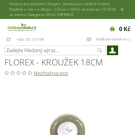
Hnojiva pro podzimní hnojení, semena pro zelené hnojení.
Najdete u nás v e-shopu :-) Osivo s blížící se expirací 12/2026
se slevou! Kategorie OSIVO EXPIRACE.
0 Kč
info@zahradnidum.cz
+420 732 219 788
FLOREX - KROUŽEK 18CM
Neohodnoceno