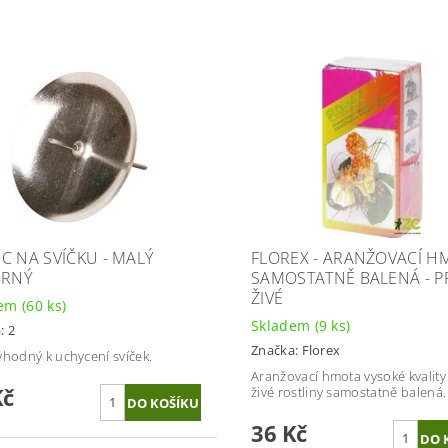
C NA SVÍČKU - MALÝ
FLOREX - ARANŽOVACÍ H
BRNÝ
SAMOSTATNĚ BALENÁ - P
ŽIVÉ
dem
(60 ks)
Skladem
(9 ks)
: 2
Značka:
Florex
vhodný k uchycení svíček.
Aranžovací hmota vysoké kvality
Kč
živé rostliny samostatně balená.
36 Kč