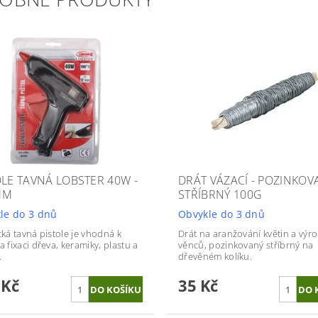
OLE TAVNÁ LOBSTER 40W -
DRÁT VÁZACÍ - POZINKOV
MM
STŘÍBRNÝ 100G
le do 3 dnů
Obvykle do 3 dnů
cká tavná pistole je vhodná k
Drát na aranžování květin a výr
a fixaci dřeva, keramiky, plastu a
věnců, pozinkovaný stříbrný na
.
dřevěném kolíku.
 Kč
35 Kč