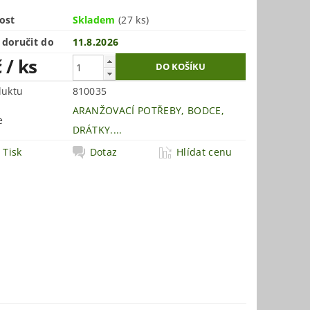
ost
Skladem
(27 ks)
doručit do
11.8.2026
č
/ ks
duktu
810035
ARANŽOVACÍ POTŘEBY, BODCE,
e
DRÁTKY....
Tisk
Dotaz
Hlídat cenu