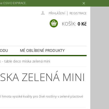
rie OSIVO EXPIRACE.
|
PŘIHLÁŠENÍ
REGISTRACE
KOŠÍK:
0 Kč
HODU
MÉ OBLÍBENÉ PRODUKTY
x - table deco miska zelená mini
ISKA ZELENÁ MINI
 hmota vysoké kvality pro živé rostliny v zelené plastové