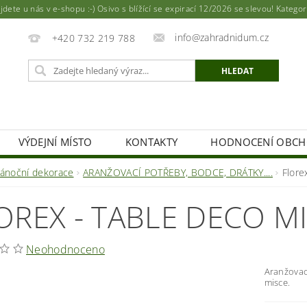
ete u nás v e-shopu :-) Osivo s blížící se expirací 12/2026 se slevou! Katego
info@zahradnidum.cz
+420 732 219 788
VÝDEJNÍ MÍSTO
KONTAKTY
HODNOCENÍ OBC
vánoční dekorace
ARANŽOVACÍ POTŘEBY, BODCE, DRÁTKY....
Flore
OREX - TABLE DECO M
Neohodnoceno
Aranžovací
misce.