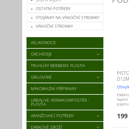
OSTATNÍ POTŘEBY
STOJÁNKY NA VÁNOČNÍ STROMKY
VÁNOČNÍ STROMKY
VELIKONOCE
ORCHIDEJE
TRUHLÍKY BERBERIS PLASTIA
PIST
GRILOVÁNÍ
D12
Obvyk
MYKORHIZNÍ PŘÍPRAVKY
Elektri
lepení 
URBALIVE VERMIKOMPOSTÉR -
PLASTIA
papíru
199
ARANŽOVACÍ POTŘEBY
DÁRKOVÉ ZBOŽÍ