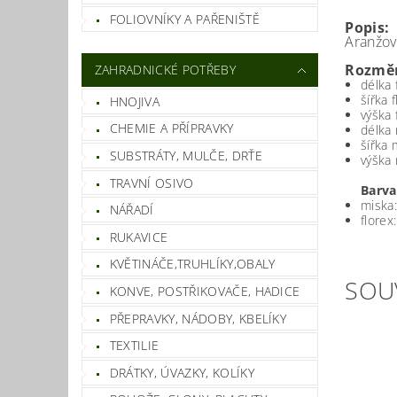
FOLIOVNÍKY A PAŘENIŠTĚ
Popis:
Aranžova
Rozměr
ZAHRADNICKÉ POTŘEBY
délka 
šířka 
HNOJIVA
výška 
CHEMIE A PŘÍPRAVKY
délka 
šířka 
SUBSTRÁTY, MULČE, DRŤE
výška 
TRAVNÍ OSIVO
Barva
miska:
NÁŘADÍ
florex
RUKAVICE
KVĚTINÁČE,TRUHLÍKY,OBALY
SOU
KONVE, POSTŘIKOVAČE, HADICE
PŘEPRAVKY, NÁDOBY, KBELÍKY
TEXTILIE
DRÁTKY, ÚVAZKY, KOLÍKY