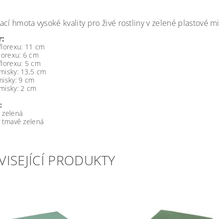
cí hmota vysoké kvality pro živé rostliny v zelené plastové m
:
florexu: 11 cm
florexu: 6 cm
florexu: 5 cm
misky: 13,5 cm
misky: 9 cm
misky: 2 cm
:
 zelená
: tmavě zelená
VISEJÍCÍ PRODUKTY