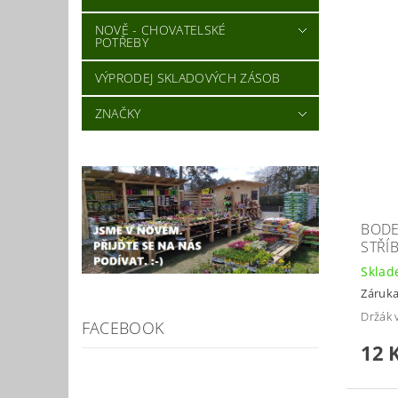
NOVĚ - CHOVATELSKÉ
POTŘEBY
VÝPRODEJ SKLADOVÝCH ZÁSOB
ZNAČKY
BODE
STŘÍ
Skla
Záruka
Držák 
FACEBOOK
12 