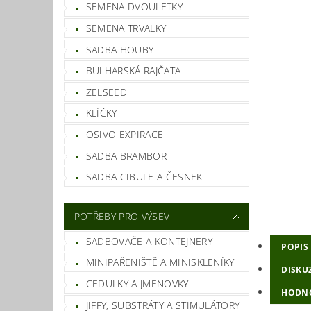
SEMENA DVOULETKY
SEMENA TRVALKY
SADBA HOUBY
BULHARSKÁ RAJČATA
ZELSEED
KLÍČKY
OSIVO EXPIRACE
SADBA BRAMBOR
SADBA CIBULE A ČESNEK
POTŘEBY PRO VÝSEV
SADBOVAČE A KONTEJNERY
POPIS
MINIPAŘENIŠTĚ A MINISKLENÍKY
DISKU
CEDULKY A JMENOVKY
HODN
JIFFY, SUBSTRÁTY A STIMULÁTORY