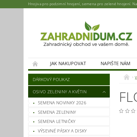
Hnojiva pro podzimní hnojení, semena pro zelené hnojení. Najd
JAK NAKUPOVAT
NAPIŠTE NÁM
DÁRKOVÝ POUKAZ
FL
OSIVO ZELENINY A KVĚTIN
SEMENA NOVINKY 2026
SEMENA ZELENINY
SEMENA LETNIČKY
VÝSEVNÉ PÁSKY A DISKY