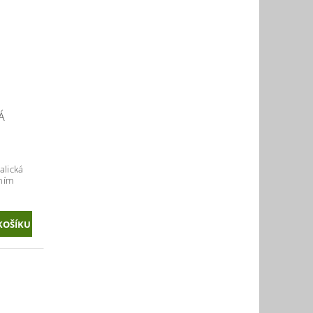
Á
alická
čním