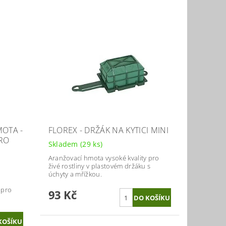
MOTA -
FLOREX - DRŽÁK NA KYTICI MINI
RO
Skladem
(29 ks)
Aranžovací hmota vysoké kvality pro
živé rostliny v plastovém držáku s
úchyty a mřížkou.
 pro
93 Kč