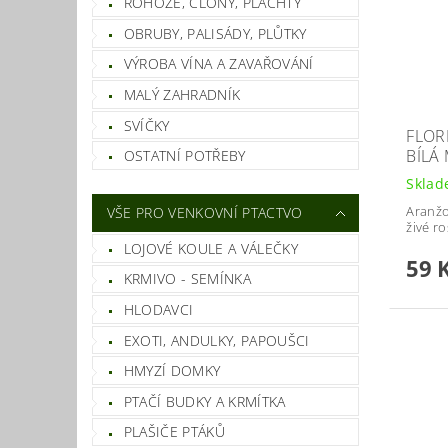
ROHOŽE, CLONY, PLACHTY
OBRUBY, PALISÁDY, PLŮTKY
VÝROBA VÍNA A ZAVAŘOVÁNÍ
MALÝ ZAHRADNÍK
SVÍČKY
FLOR
BÍLÁ 
OSTATNÍ POTŘEBY
Skla
Aranžo
VŠE PRO VENKOVNÍ PTACTVO
živé ro
LOJOVÉ KOULE A VÁLEČKY
59 
KRMIVO - SEMÍNKA
HLODAVCI
EXOTI, ANDULKY, PAPOUŠCI
HMYZÍ DOMKY
PTAČÍ BUDKY A KRMÍTKA
PLAŠIČE PTÁKŮ