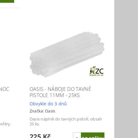
ÁNOC
OASIS - NÁBOJE DO TAVNÉ
PISTOLE 11MM - 25KS
Obvykle do 3 dnů
Značka:
Oasis
Oasis náplně do tavných pistolí, obsah
sféry.
25 ks.
225 Kč