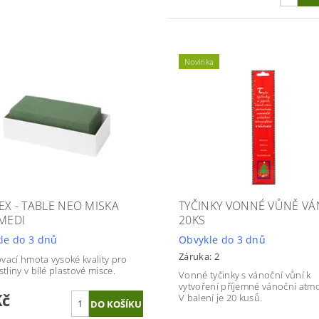
Novinka
EX - TABLE NEO MISKA
TYČINKY VONNÉ VŮNĚ V
 MEDI
20KS
le do 3 dnů
Obvykle do 3 dnů
Záruka: 2
vací hmota vysoké kvality pro
stliny v bílé plastové misce.
Vonné tyčinky s vánoční vůní k
vytvoření příjemné vánoční atmo
Kč
V balení je 20 kusů.