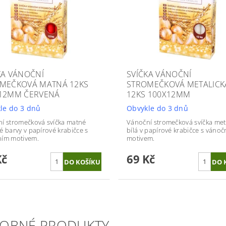
KA VÁNOČNÍ
SVÍČKA VÁNOČNÍ
MEČKOVÁ MATNÁ 12KS
STROMEČKOVÁ METALICK
12MM ČERVENÁ
12KS 100X12MM
le do 3 dnů
Obvykle do 3 dnů
í stromečková svíčka matné
Vánoční stromečková svíčka met
é barvy v papírové krabičce s
bílá v papírové krabičce s váno
ním motivem.
motivem.
Kč
69 Kč
OBNÉ PRODUKTY