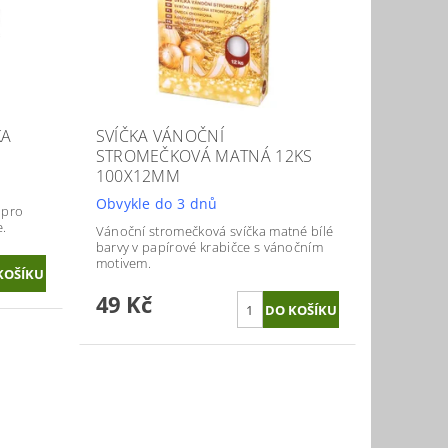
KA
SVÍČKA VÁNOČNÍ
STROMEČKOVÁ MATNÁ 12KS
100X12MM
Obvykle do 3 dnů
 pro
e.
Vánoční stromečková svíčka matné bílé
barvy v papírové krabičce s vánočním
motivem.
49 Kč