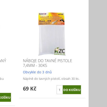
ANÝ
NÁBOJE DO TAVNÉ PISTOLE
7,4MM - 30KS
Obvykle do 3 dnů
obu
Náplně do tavných pistolí, obsah 30 ks.
69 Kč