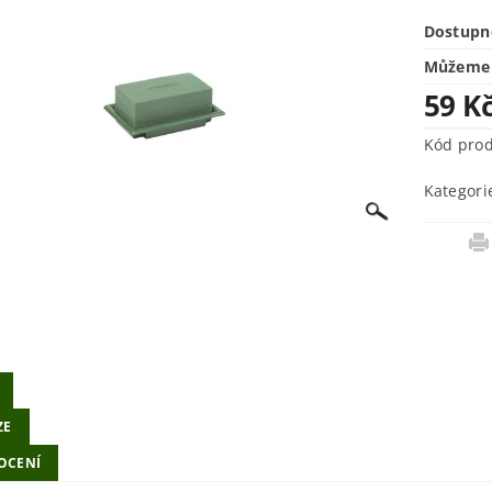
Dostupn
Můžeme 
59 K
Kód pro
Kategori
ZE
OCENÍ