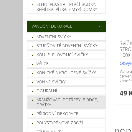
ELHO, PLASTIA - PTAČÍ BUDKY,
KRMÍTKA, PÍTKA, HMYZÍ DOMKY
VÁNOČNÍ DEKORACE
ADVENTNÍ SVÍČKY
SVÍČ
STUPŇOVITÉ ADVENTNÍ SVÍČKY
STRO
100X
KOULE, PLOVOUCÍ SVÍČKY
Obvyk
VÁLCE
Vánočn
KÓNICKÉ A KROUCENÉ SVÍČKY
červen
vánoč
VONNÉ SVÍČKY
FIGURÁLNÍ
49 
ARANŽOVACÍ POTŘEBY, BODCE,
DRÁTKY....
PŘÍRODNÍ DEKORACE
POLYSTYRÉNOVÉ ZBOŽÍ
POD
STUHY A JUTY