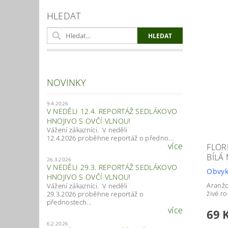
HLEDAT
NOVINKY
9.4.2026
V NEDĚLI 12.4. REPORTÁŽ SEDLÁKOVO
HNOJIVO S OVČÍ VLNOU!
Vážení zákazníci. V neděli
12.4.2026 proběhne reportáž o předno...
více
FLOR
BÍLÁ
26.3.2026
V NEDĚLI 29.3. REPORTÁŽ SEDLÁKOVO
Obvyk
HNOJIVO S OVČÍ VLNOU!
Aranžo
Vážení zákazníci. V neděli
živé ro
29.3.2026 proběhne reportáž o
přednostech...
více
69 
6.2.2026