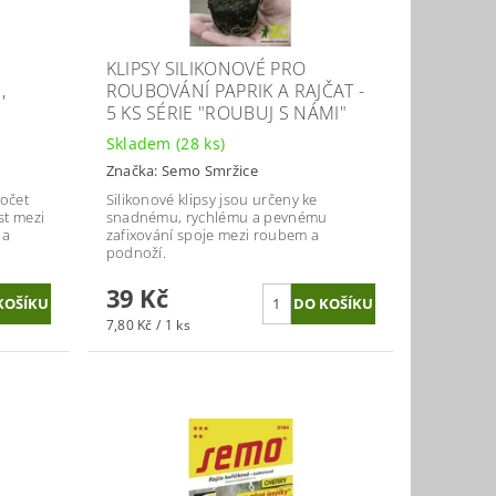
KLIPSY SILIKONOVÉ PRO
,
ROUBOVÁNÍ PAPRIK A RAJČAT -
5 KS SÉRIE "ROUBUJ S NÁMI"
Skladem
(28 ks)
Značka:
Semo Smržice
očet
Silikonové klipsy jsou určeny ke
t mezi
snadnému, rychlému a pevnému
ba
zafixování spoje mezi roubem a
podnoží.
39 Kč
7,80 Kč / 1 ks