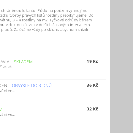
 a chráněnou lokalitu. Půdu na podzim vyhnojíme
tku tvorby pravých listů rostliny přepikýrujeme. Do
větnu, 3 – 4 rostliny na m2. Tyčkové odrůdy během
pravidelnou zálivku v delších časových intervalech.
 plodů. Zaléváme vždy po sklizni, abychom snížili
19 Kč
RAVIA
–
SKLADEM
 velké...
36 Kč
RDEN
–
OBVYKLE DO 3 DNŮ
ání ve...
32 Kč
M
ání ve...