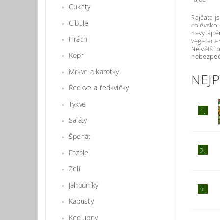
Cukety
Rajčata j
Cibule
chlévskou
nevytápěn
Hrách
vegetace 
Největší 
Kopr
nebezpeč
Mrkve a karotky
NEJ
Ředkve a ředkvičky
Tykve
1.
Saláty
Špenát
2.
Fazole
Zelí
Jahodníky
3.
Kapusty
Kedlubny