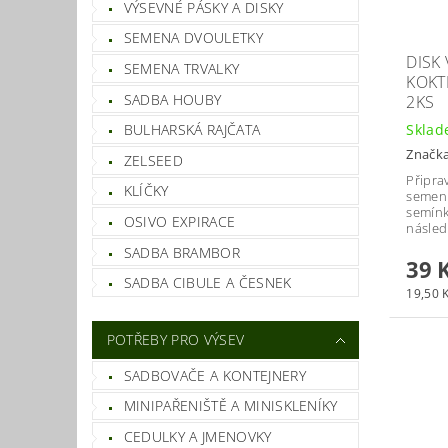
VÝSEVNÉ PÁSKY A DISKY
SEMENA DVOULETKY
DISK
SEMENA TRVALKY
KOKT
SADBA HOUBY
2KS
Skla
BULHARSKÁ RAJČATA
Značk
ZELSEED
Připra
KLÍČKY
semen 
semínk
OSIVO EXPIRACE
násled
SADBA BRAMBOR
39 
SADBA CIBULE A ČESNEK
19,50 K
POTŘEBY PRO VÝSEV
SADBOVAČE A KONTEJNERY
MINIPAŘENIŠTĚ A MINISKLENÍKY
CEDULKY A JMENOVKY