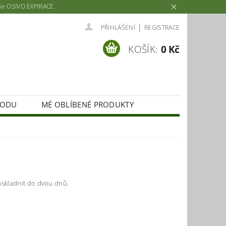
rie OSIVO EXPIRACE.
|
PŘIHLÁŠENÍ
REGISTRACE
KOŠÍK:
0 Kč
HODU
MÉ OBLÍBENÉ PRODUKTY
e dokážeme naskladnit do dvou dnů.