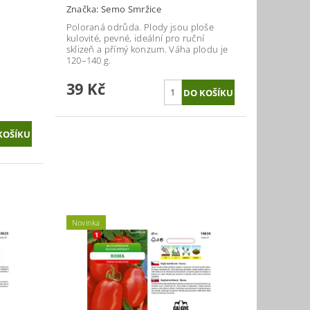
Značka:
Semo Smržice
Poloraná odrůda. Plody jsou ploše
kulovité, pevné, ideální pro ruční
sklizeň a přímý konzum. Váha plodu je
120–140 g.
39 Kč
Novinka