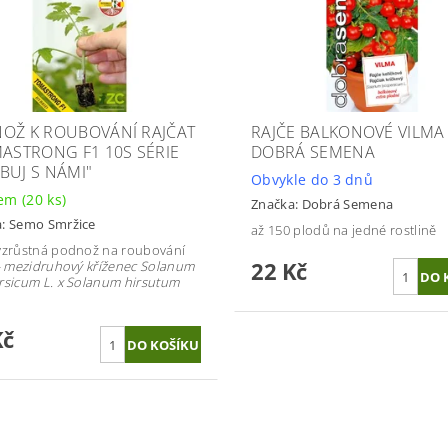
OŽ K ROUBOVÁNÍ RAJČAT
RAJČE BALKONOVÉ VILMA 
MASTRONG F1 10S SÉRIE
DOBRÁ SEMENA
BUJ S NÁMI"
Obvykle do 3 dnů
dem
(20 ks)
Značka:
Dobrá Semena
a:
Semo Smržice
až 150 plodů na jedné rostlině
vzrůstná podnož na roubování
22 Kč
- mezidruhový kříženec Solanum
rsicum L. x Solanum hirsutum
.
Kč