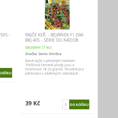
50S -
RAJČE KEŘ. - BEJBÍNEK F1 (SM-
BK) 40S - SÉRIE DO NÁDOB
Skladem
(7 ks)
Značka:
Semo Smržice
Rané rajče s převislým habitem.
Třešňové červené plody jsou o
hmotnosti 18-23 gramů. Vhodné pro
pěstování v závěsných nádobách.
39 Kč