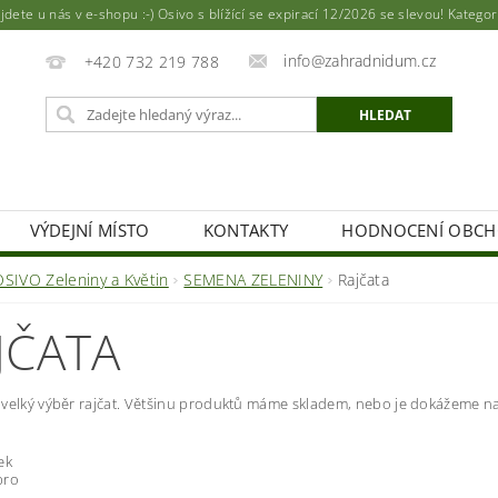
ete u nás v e-shopu :-) Osivo s blížící se expirací 12/2026 se slevou! Katego
info@zahradnidum.cz
+420 732 219 788
VÝDEJNÍ MÍSTO
KONTAKTY
HODNOCENÍ OBC
OSIVO Zeleniny a Květin
SEMENA ZELENINY
Rajčata
JČATA
e velký výběr rajčat. Většinu produktů máme skladem, nebo j