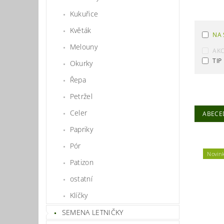
Kukuřice
Květák
NA 
Melouny
AK
TIP
Okurky
Řepa
Petržel
Celer
ABECE
Papriky
Pór
Novin
Patizon
ostatní
Klíčky
SEMENA LETNIČKY