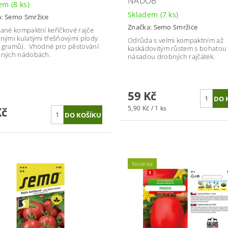
NÁDOB
dem
(8 ks)
Skladem
(7 ks)
a:
Semo Smržice
Značka:
Semo Smržice
rané kompaktní keříčkové rajče
enými kulatými třešňovými plody
Odrůda s velmi kompaktním až
 gramů). Vhodné pro pěstování
kaskádovitým růstem s bohatou
sných nádobách.
násadou drobných rajčátek.
59 Kč
5,90 Kč / 1 ks
Kč
Novinka