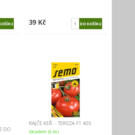
39 Kč
RAJČE KEŘ. - TEREZA F1 40S
IE DO
Skladem
(6 ks)