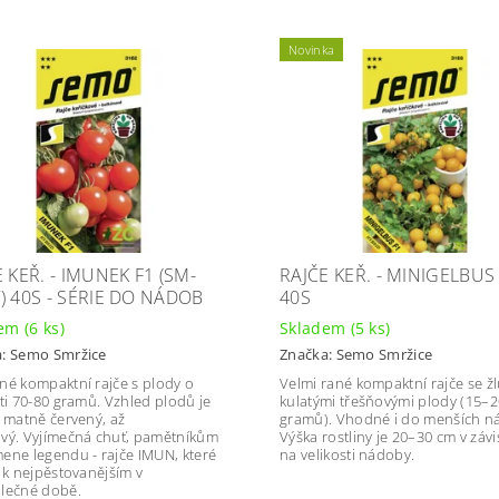
Novinka
 KEŘ. - IMUNEK F1 (SM-
RAJČE KEŘ. - MINIGELBUS
) 40S - SÉRIE DO NÁDOB
40S
dem
(6 ks)
Skladem
(5 ks)
a:
Semo Smržice
Značka:
Semo Smržice
né kompaktní rajče s plody o
Velmi rané kompaktní rajče se ž
sti 70-80 gramů. Vzhled plodů je
kulatými třešňovými plody (15–2
y matně červený, až
gramů). Vhodné i do menších n
vý. Vyjímečná chuť, pamětníkům
Výška rostliny je 20–30 cm v závi
ene legendu - rajče IMUN, které
na velikosti nádoby.
o k nejpěstovanějším v
lečné době.