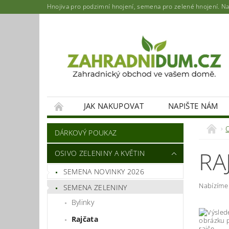
Hnojiva pro podzimní hnojení, semena pro zelené hnojení. Najd
JAK NAKUPOVAT
NAPIŠTE NÁM
DÁRKOVÝ POUKAZ
RA
OSIVO ZELENINY A KVĚTIN
SEMENA NOVINKY 2026
Nabízím
SEMENA ZELENINY
Bylinky
Rajčata