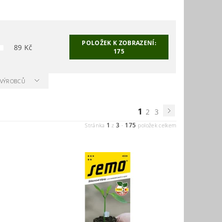
POLOŽEK K ZOBRAZENÍ:
89
Kč
175
A VÝROBCŮ
1
2
3
1
3
175
Stránka
z
-
položek celkem