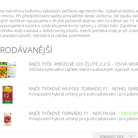
sou náročnou kulturou vyžadující pečlivou agrotechniku. Vyžadují teplou
 mrvou. Při předpěstování sadby provádíme výsev v březnu. Ve stadiu začá
ých rychlíren vysazujeme v druhé polovině dubna, ven na záhon po 15. k
vysazujeme k opoře a odstraňujeme boční výhony z úžlabí listů. Zajistíme 
potřeba vody nastává v době tvorby plodů, menší potřeba vody je při zrání
í praskání plodů. Výhodná je zálivka podmokem.
PRODÁVANĚJŠÍ
RAJČE TYČK. RYBÍZOVÉ ILDI ŽLUTÉ_0,2 G - OSIVA MO
Odrůda tyčkového rajčete, která na dlouhých vijanech tvoří
RAJČE TYČKOVÉ NA POLE TORNÁDO F1 - NOHEL GA
Polopozdní hybrid určený pro polní pěstování i pro pěstov
RAJČE TYČKOVÉ TORNÁDO F1 - NOSTALGIE
–
SKLADE
Polopozdní hybrid určený pro polní pěstování i pro pěstov
ZOBRAZIT VÍCE