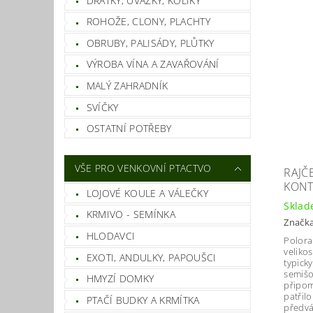
DRÁTKY, ÚVAZKY, KOLÍKY
ROHOŽE, CLONY, PLACHTY
OBRUBY, PALISÁDY, PLŮTKY
VÝROBA VÍNA A ZAVAŘOVÁNÍ
MALÝ ZAHRADNÍK
SVÍČKY
OSTATNÍ POTŘEBY
VŠE PRO VENKOVNÍ PTACTVO
RAJČE
KONT
LOJOVÉ KOULE A VÁLEČKY
Skla
KRMIVO - SEMÍNKA
Značk
HLODAVCI
Polora
veliko
EXOTI, ANDULKY, PAPOUŠCI
typick
semišo
HMYZÍ DOMKY
připom
patřil
PTAČÍ BUDKY A KRMÍTKA
předvá