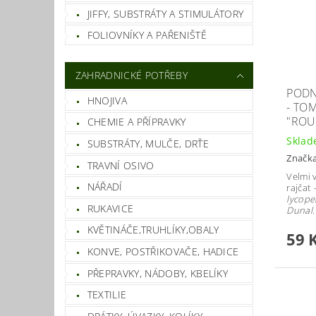
JIFFY, SUBSTRÁTY A STIMULÁTORY
FOLIOVNÍKY A PAŘENIŠTĚ
ZAHRADNICKÉ POTŘEBY
PODN
HNOJIVA
- TO
"ROU
CHEMIE A PŘÍPRAVKY
Skla
SUBSTRÁTY, MULČE, DRŤE
Značk
TRAVNÍ OSIVO
Velmi 
NÁŘADÍ
rajčat
lycope
RUKAVICE
Dunal
KVĚTINÁČE,TRUHLÍKY,OBALY
59 
KONVE, POSTŘIKOVAČE, HADICE
PŘEPRAVKY, NÁDOBY, KBELÍKY
TEXTILIE