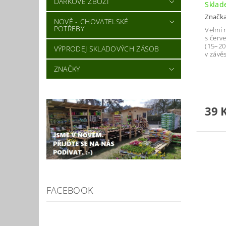
DÁRKOVÉ ZBOŽÍ
Skla
Značk
NOVĚ - CHOVATELSKÉ
POTŘEBY
Velmi 
s červ
(15–20
VÝPRODEJ SKLADOVÝCH ZÁSOB
v závě
ZNAČKY
39 
FACEBOOK