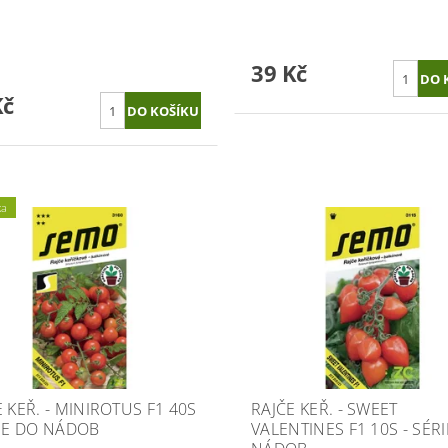
39 Kč
Kč
ka
 KEŘ. - MINIROTUS F1 40S
RAJČE KEŘ. - SWEET
RIE DO NÁDOB
VALENTINES F1 10S - SÉR