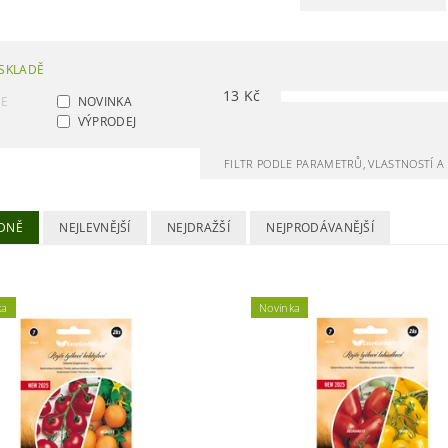
SKLADĚ
13
Kč
CE
NOVINKA
VÝPRODEJ
FILTR PODLE PARAMETRŮ, VLASTNOSTÍ 
DNĚ
NEJLEVNĚJŠÍ
NEJDRAŽŠÍ
NEJPRODÁVANĚJŠÍ
ka
Novinka