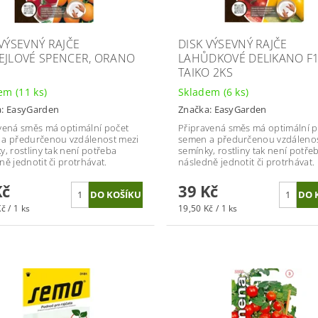
 VÝSEVNÝ RAJČE
DISK VÝSEVNÝ RAJČE
EJLOVÉ SPENCER, ORANO
LAHŮDKOVÉ DELIKANO F1
TAIKO 2KS
dem
(11 ks)
Skladem
(6 ks)
a:
EasyGarden
Značka:
EasyGarden
vená směs má optimální počet
Připravená směs má optimální p
a předurčenou vzdálenost mezi
semen a předurčenou vzdálenos
y, rostliny tak není potřeba
semínky, rostliny tak není potře
ně jednotit či protrhávat.
následně jednotit či protrhávat.
Kč
39 Kč
č / 1 ks
19,50 Kč / 1 ks