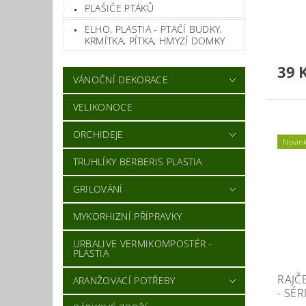
PLAŠIČE PTÁKŮ
ELHO, PLASTIA - PTAČÍ BUDKY,
KRMÍTKA, PÍTKA, HMYZÍ DOMKY
39 
VÁNOČNÍ DEKORACE
VELIKONOCE
ORCHIDEJE
Novin
TRUHLÍKY BERBERIS PLASTIA
GRILOVÁNÍ
MYKORHIZNÍ PŘÍPRAVKY
URBALIVE VERMIKOMPOSTÉR -
PLASTIA
RAJČE
ARANŽOVACÍ POTŘEBY
- SÉ