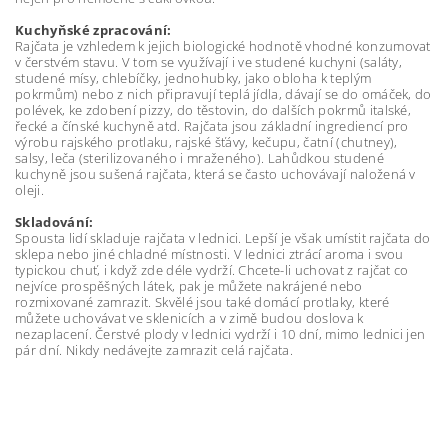
Kuchyňské zpracování:
Rajčata je vzhledem k jejich biologické hodnotě vhodné konzumovat
v čerstvém stavu. V tom se využívají i ve studené kuchyni (saláty,
studené mísy, chlebíčky, jednohubky, jako obloha k teplým
pokrmům) nebo z nich připravují teplá jídla, dávají se do omáček, do
polévek, ke zdobení pizzy, do těstovin, do dalších pokrmů italské,
řecké a čínské kuchyně atd. Rajčata jsou základní ingrediencí pro
výrobu rajského protlaku, rajské šťávy, kečupu, čatní (chutney),
salsy, leča (sterilizovaného i mraženého). Lahůdkou studené
kuchyně jsou sušená rajčata, která se často uchovávají naložená v
oleji.
Skladování:
Spousta lidí skladuje rajčata v lednici. Lepší je však umístit rajčata do
sklepa nebo jiné chladné místnosti. V lednici ztrácí aroma i svou
typickou chuť, i když zde déle vydrží. Chcete-li uchovat z rajčat co
nejvíce prospěšných látek, pak je můžete nakrájené nebo
rozmixované zamrazit. Skvělé jsou také domácí protlaky, které
můžete uchovávat ve sklenicích a v zimě budou doslova k
nezaplacení. Čerstvé plody v lednici vydrží i 10 dní, mimo lednici jen
pár dní. Nikdy nedávejte zamrazit celá rajčata.