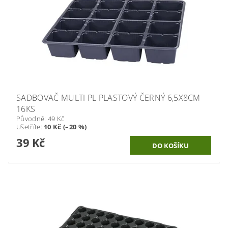
SADBOVAČ MULTI PL PLASTOVÝ ČERNÝ 6,5X8CM
16KS
Původně:
49 Kč
Ušetříte
:
10 Kč (–20 %)
39 Kč