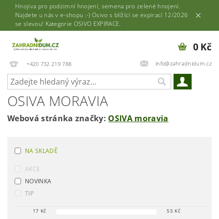
Hnojiva pro podzimní hnojení, semena pro zelené hnojení.
Najdete u nás v e-shopu :-) Osivo s blížící se expirací 12/2026
se slevou! Kategorie OSIVO EXPIRACE.
0 Kč
info@zahradnidum.cz
+420 732 219 788
OSIVA MORAVIA
Webová stránka značky:
OSIVA moravia
NA SKLADĚ
AKCE
NOVINKA
TIP
17
Kč
55
Kč