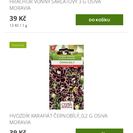
HRACHOR VONNÝ ŠARLATOVÝ 3 G OSIVA
MORAVIA
39 Kč
13 Kč / 1 g
Novinka
HVOZDÍK KARAFIÁT ČERNOBÍLÝ_0,2 G OSIVA
MORAVIA
39 Kč