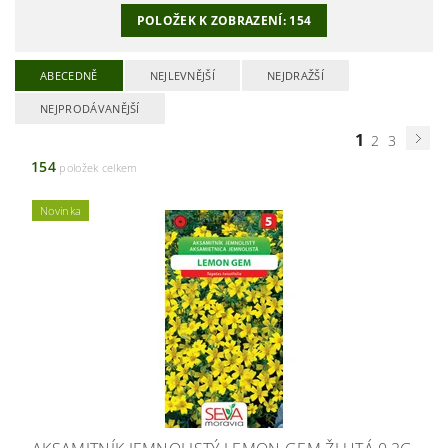
POLOŽEK K ZOBRAZENÍ:
154
ABECEDNĚ
NEJLEVNĚJŠÍ
NEJDRAŽŠÍ
NEJPRODÁVANĚJŠÍ
1
2
3
154
položek celkem
Novinka