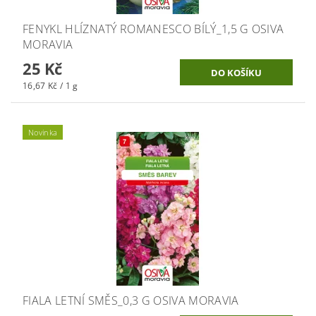
FENYKL HLÍZNATÝ ROMANESCO BÍLÝ_1,5 G OSIVA
MORAVIA
25 Kč
16,67 Kč / 1 g
Novinka
FIALA LETNÍ SMĚS_0,3 G OSIVA MORAVIA