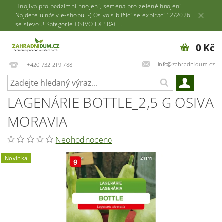
Hnojiva pro podzimní hnojení, semena pro zelené hnojení.
Najdete u nás v e-shopu :-) Osivo s blížící se expirací 12/2026
se slevou! Kategorie OSIVO EXPIRACE.
0 Kč
info@zahradnidum.cz
+420 732 219 788
LAGENÁRIE BOTTLE_2,5 G OSIVA
MORAVIA
Neohodnoceno
Novinka