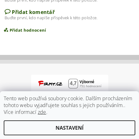
Přidat komentář
Buďte první, kdo napíše příspěvek k této položce.
Přidat hodnocení
Tento web používá soubory cookie. Dalším procházením
tohoto webu vyjadřujete souhlas s jejich používáním..
Více informací
zde
.
Vložením hodnocení souhlasíte s
podmínkami
NASTAVENÍ
ochrany osobních údajů
2026 ©
Zahradnidum.cz
, všechna práva vyhrazena