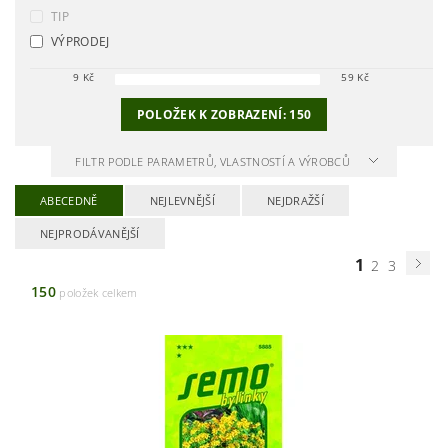
TIP
VÝPRODEJ
9
Kč
59
Kč
POLOŽEK K ZOBRAZENÍ:
150
FILTR PODLE PARAMETRŮ, VLASTNOSTÍ A VÝROBCŮ
ABECEDNĚ
NEJLEVNĚJŠÍ
NEJDRAŽŠÍ
NEJPRODÁVANĚJŠÍ
1
2
3
150
položek celkem