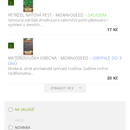
2.
PETRŽEL NAŤOVÁ FEST - MORAVOSEED
–
SKLADEM
Výnosná odrůda vhodná pro celoroční polní pěstování i
rychlení v zimních...
17 Kč
3.
MATEŘÍDOUŠKA OBECNÁ - MORAVOSEED
–
OBVYKLE DO 3
DNŮ
Drobná, silně aromatická vytrvalá rostlina. Sušíme vrchní
nedřevnatou...
20 Kč
ZOBRAZIT VÍCE
NA SKLADĚ
AKCE
NOVINKA