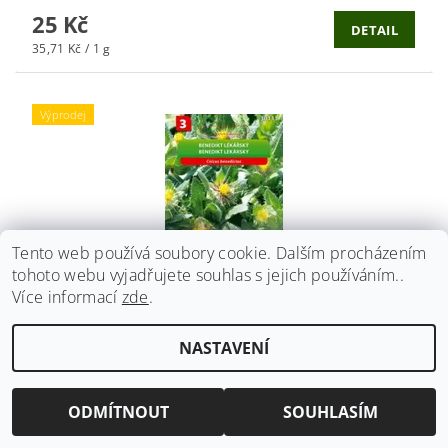
25 Kč
DETAIL
35,71 Kč / 1 g
Výprodej
Tento web používá soubory cookie. Dalším procházením
tohoto webu vyjadřujete souhlas s jejich používáním..
Více informací
zde
.
NASTAVENÍ
BENEDIKT LÉKAŘSKÝ _1,5 G OSIVA MORAVIA
EXPIRACE
Původně:
25 Kč
Ušetříte
:
10 Kč (–40 %)
ODMÍTNOUT
SOUHLASÍM
15 Kč