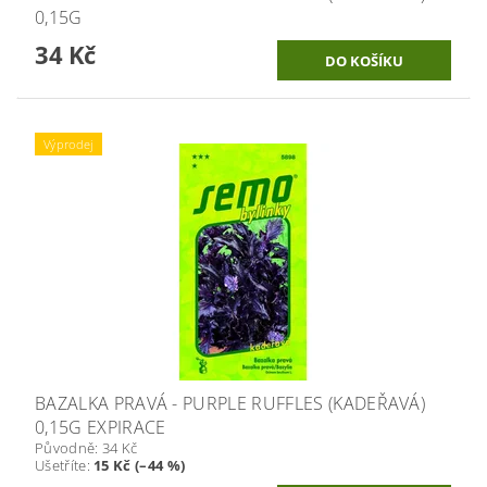
0,15G
34 Kč
Výprodej
BAZALKA PRAVÁ - PURPLE RUFFLES (KADEŘAVÁ)
0,15G EXPIRACE
Původně:
34 Kč
Ušetříte
:
15 Kč (–44 %)