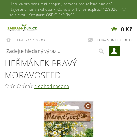
Hnojiva pro podzimní hnojení, semena pro zelené hnojení.
Najdete u nás v e-shopu :-) Osivo s blížící se expirací 12/2026
se slevou! Kategorie OSIVO EXPIRACE.
0 Kč
info@zahradnidum.cz
+420 732 219 788
HEŘMÁNEK PRAVÝ -
MORAVOSEED
Neohodnoceno