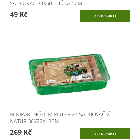
SADBOVAČ 30X50 BUŇKA 5CM
49 Kč
MINIPAŘENIŠTĚ M PLUS + 24 SADBOVÁČKŮ
NATUR 36X22X13CM
269 Kč