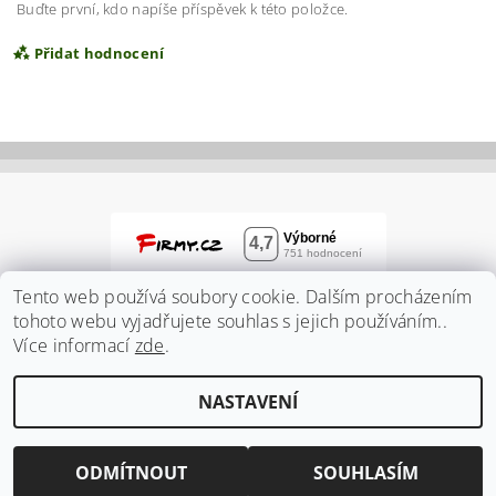
Buďte první, kdo napíše příspěvek k této položce.
Přidat hodnocení
Tento web používá soubory cookie. Dalším procházením
tohoto webu vyjadřujete souhlas s jejich používáním..
Více informací
zde
.
Vložením hodnocení souhlasíte s
podmínkami
NASTAVENÍ
ochrany osobních údajů
2026 ©
Zahradnidum.cz
, všechna práva vyhrazena
Vytvořil Shoptet
ODMÍTNOUT
SOUHLASÍM