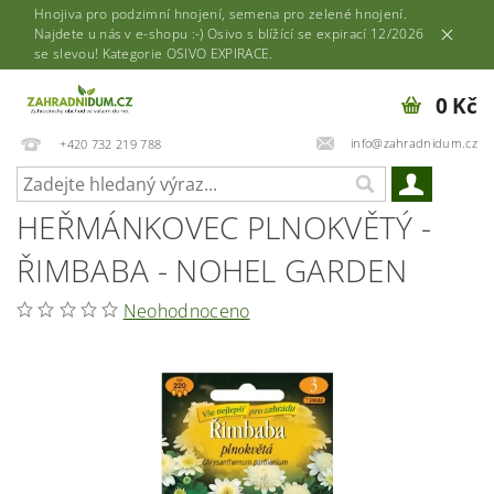
Hnojiva pro podzimní hnojení, semena pro zelené hnojení.
Najdete u nás v e-shopu :-) Osivo s blížící se expirací 12/2026
se slevou! Kategorie OSIVO EXPIRACE.
0 Kč
info@zahradnidum.cz
+420 732 219 788
HEŘMÁNKOVEC PLNOKVĚTÝ -
ŘIMBABA - NOHEL GARDEN
Neohodnoceno