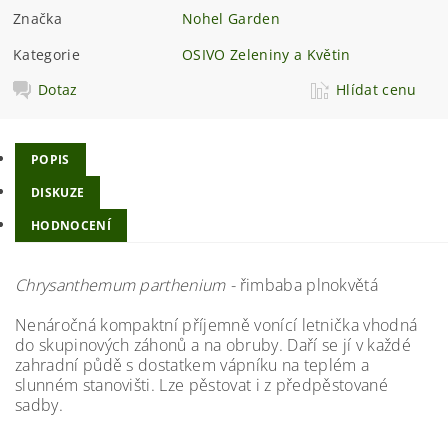
Značka
Nohel Garden
Kategorie
OSIVO Zeleniny a Květin
Dotaz
Hlídat cenu
POPIS
DISKUZE
HODNOCENÍ
Chrysanthemum parthenium -
řimbaba plnokvětá
Nenáročná kompaktní příjemně vonící letnička vhodná
do skupinových záhonů a na obruby. Daří se jí v každé
zahradní půdě s dostatkem vápníku na teplém a
slunném stanovišti. Lze pěstovat i z předpěstované
sadby.