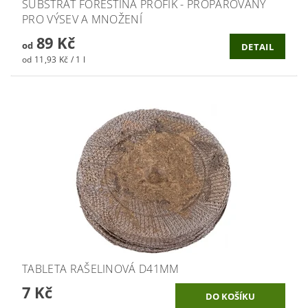
SUBSTRÁT FORESTINA PROFÍK - PROPAŘOVANÝ
PRO VÝSEV A MNOŽENÍ
89 Kč
od
DETAIL
od 11,93 Kč / 1 l
TABLETA RAŠELINOVÁ D41MM
7 Kč