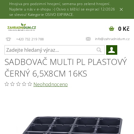
Hnojiva pro podzimní hnojení, semena pro zelené hnojení.
Najdete u nás v e-shopu :-) Osivo s blížící se expirací 12/2026
se slevou! Kategorie OSIVO EXPIRACE.
0 Kč
info@zahradnidum.cz
+420 732 219 788
SADBOVAČ MULTI PL PLASTOVÝ
ČERNÝ 6,5X8CM 16KS
Neohodnoceno