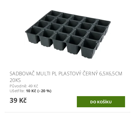
SADBOVAČ MULTI PL PLASTOVÝ ČERNÝ 6,5X6,5CM
20KS
Původně:
49 Kč
Ušetříte
:
10 Kč (–20 %)
39 Kč