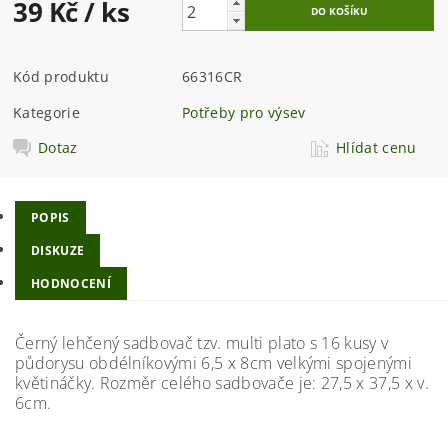
39 Kč
/ ks
Kód produktu
66316CR
Kategorie
Potřeby pro výsev
Dotaz
Hlídat cenu
POPIS
DISKUZE
HODNOCENÍ
Černý lehčený sadbovač tzv. multi plato s 16 kusy v
půdorysu obdélníkovými 6,5 x 8cm velkými spojenými
květináčky. Rozměr celého sadbovače je: 27,5 x 37,5 x v.
6cm.