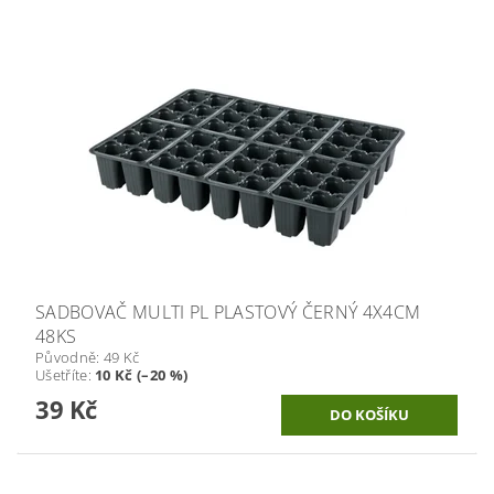
SADBOVAČ MULTI PL PLASTOVÝ ČERNÝ 4X4CM
48KS
Původně:
49 Kč
Ušetříte
:
10 Kč (–20 %)
39 Kč