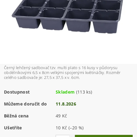
Černý lehčený sadbovač tzv. multi plato s 16 kusy v půdorysu
obdélníkovými 6,5 x 8cm velkými spojenými květináčky. Rozměr
celého sadbovače je: 27,5 x 37,5 x v. 6cm.
Dostupnost
Skladem
(113 ks)
Můžeme doručit do
11.8.2026
Běžná cena
49 Kč
Ušetříte
10 Kč
(–20 %)