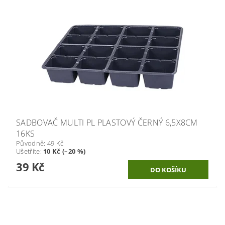
SADBOVAČ MULTI PL PLASTOVÝ ČERNÝ 6,5X8CM
16KS
Původně:
49 Kč
Ušetříte
:
10 Kč (–20 %)
39 Kč