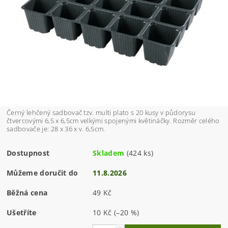
Černý lehčený sadbovač tzv. multi plato s 20 kusy v půdorysu
čtvercovými 6,5 x 6,5cm velkými spojenými květináčky. Rozměr celého
sadbovače je: 28 x 36 x v. 6,5cm.
Dostupnost
Skladem
(424 ks)
Můžeme doručit do
11.8.2026
Běžná cena
49 Kč
Ušetříte
10 Kč
(–20 %)