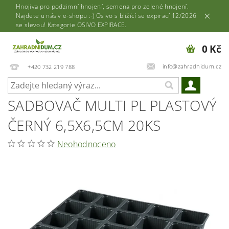
Hnojiva pro podzimní hnojení, semena pro zelené hnojení.
Najdete u nás v e-shopu :-) Osivo s blížící se expirací 12/2026
se slevou! Kategorie OSIVO EXPIRACE.
0 Kč
info@zahradnidum.cz
+420 732 219 788
SADBOVAČ MULTI PL PLASTOVÝ
ČERNÝ 6,5X6,5CM 20KS
Neohodnoceno