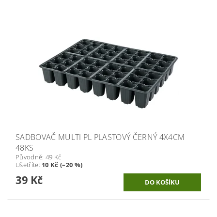
SADBOVAČ MULTI PL PLASTOVÝ ČERNÝ 4X4CM
48KS
Původně:
49 Kč
Ušetříte
:
10 Kč (–20 %)
39 Kč