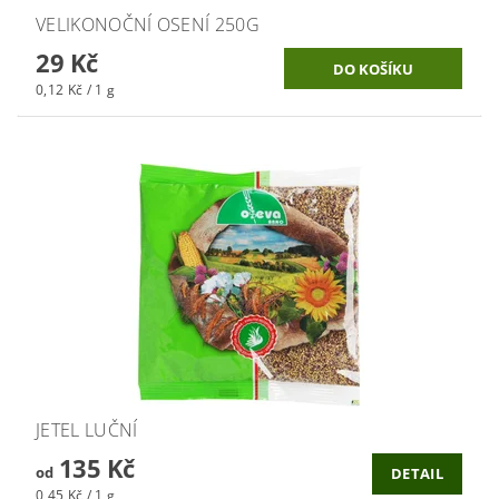
VELIKONOČNÍ OSENÍ 250G
29 Kč
0,12 Kč / 1 g
JETEL LUČNÍ
135 Kč
od
DETAIL
0,45 Kč / 1 g