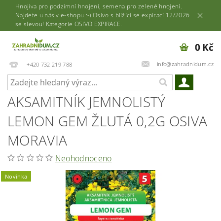
Hnojiva pro podzimní hnojení, semena pro zelené hnojení.
Najdete u nás v e-shopu :-) Osivo s blížící se expirací 12/2026
se slevou! Kategorie OSIVO EXPIRACE.
0 Kč
info@zahradnidum.cz
+420 732 219 788
AKSAMITNÍK JEMNOLISTÝ
LEMON GEM ŽLUTÁ 0,2G OSIVA
MORAVIA
Neohodnoceno
Novinka