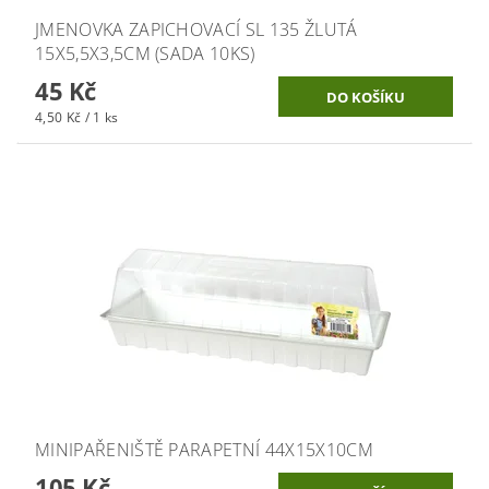
JMENOVKA ZAPICHOVACÍ SL 135 ŽLUTÁ
15X5,5X3,5CM (SADA 10KS)
45 Kč
4,50 Kč / 1 ks
MINIPAŘENIŠTĚ PARAPETNÍ 44X15X10CM
105 Kč