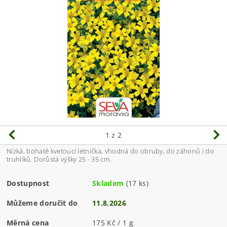
1
z 2
Nízká, bohatě kvetoucí letnička, vhodná do obruby, do záhonů i do
truhlíků. Dorůstá výšky 25 - 35 cm.
Dostupnost
Skladem
(17 ks)
Můžeme doručit do
11.8.2026
Měrná cena
175 Kč / 1 g