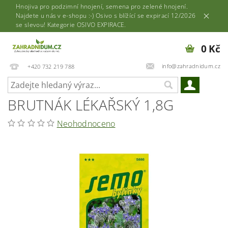
Hnojiva pro podzimní hnojení, semena pro zelené hnojení.
Najdete u nás v e-shopu :-) Osivo s blížící se expirací 12/2026
se slevou! Kategorie OSIVO EXPIRACE.
0 Kč
info@zahradnidum.cz
+420 732 219 788
BRUTNÁK LÉKAŘSKÝ 1,8G
Neohodnoceno