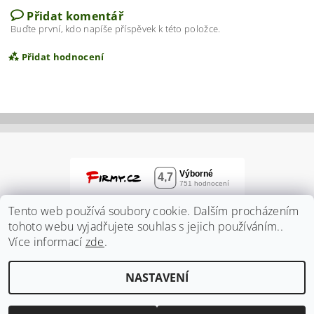
Přidat komentář
Buďte první, kdo napíše příspěvek k této položce.
Přidat hodnocení
Tento web používá soubory cookie. Dalším procházením
tohoto webu vyjadřujete souhlas s jejich používáním..
Více informací
zde
.
Vložením hodnocení souhlasíte s
podmínkami
NASTAVENÍ
ochrany osobních údajů
2026 ©
Zahradnidum.cz
, všechna práva vyhrazena