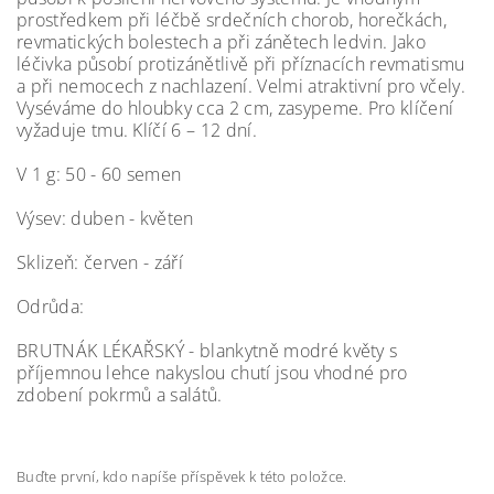
prostředkem při léčbě srdečních chorob, horečkách,
revmatických bolestech a při zánětech ledvin. Jako
léčivka působí protizánětlivě při příznacích revmatismu
a při nemocech z nachlazení. Velmi atraktivní pro včely.
Vyséváme do hloubky cca 2 cm, zasypeme. Pro klíčení
vyžaduje tmu. Klíčí 6 – 12 dní.
V 1 g: 50 - 60 semen
Výsev: duben - květen
Sklizeň: červen - září
Odrůda:
BRUTNÁK LÉKAŘSKÝ - blankytně modré květy s
příjemnou lehce nakyslou chutí jsou vhodné pro
zdobení pokrmů a salátů.
Buďte první, kdo napíše příspěvek k této položce.