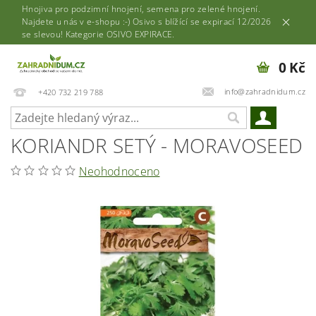
Hnojiva pro podzimní hnojení, semena pro zelené hnojení.
Najdete u nás v e-shopu :-) Osivo s blížící se expirací 12/2026
se slevou! Kategorie OSIVO EXPIRACE.
0 Kč
info@zahradnidum.cz
+420 732 219 788
KORIANDR SETÝ - MORAVOSEED
Neohodnoceno