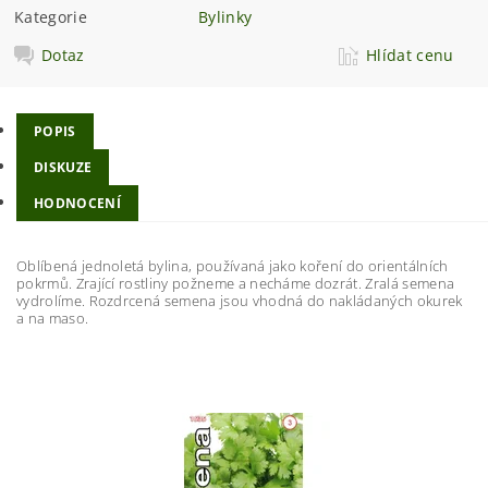
Kategorie
Bylinky
Dotaz
Hlídat cenu
POPIS
DISKUZE
HODNOCENÍ
Oblíbená jednoletá bylina, používaná jako koření do orientálních
pokrmů. Zrající rostliny požneme a necháme dozrát. Zralá semena
vydrolíme. Rozdrcená semena jsou vhodná do nakládaných okurek
a na maso.