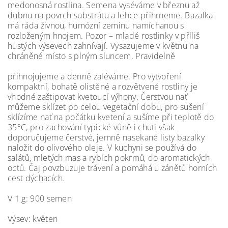
medonosná rostlina. Semena vyséváme v březnu až
dubnu na povrch substrátu a lehce přihrneme. Bazalka
má ráda živnou, humózní zeminu namíchanou s
rozloženým hnojem. Pozor – mladé rostlinky v příliš
hustých výsevech zahnívají. Vysazujeme v květnu na
chráněné místo s plným sluncem. Pravidelně
přihnojujeme a denně zaléváme. Pro vytvoření
kompaktní, bohatě olistěné a rozvětvené rostliny je
vhodné zaštipovat kvetoucí výhony. Čerstvou nať
můžeme sklízet po celou vegetační dobu, pro sušení
sklízíme nať na počátku kvetení a sušíme při teplotě do
35°C, pro zachování typické vůně i chuti však
doporučujeme čerstvé, jemně nasekané listy bazalky
naložit do olivového oleje. V kuchyni se používá do
salátů, mletých mas a rybích pokrmů, do aromatických
octů. Čaj povzbuzuje trávení a pomáhá u zánětů horních
cest dýchacích.
V 1 g: 900 semen
Výsev: květen