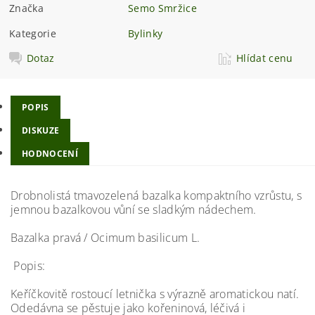
Značka
Semo Smržice
Kategorie
Bylinky
Dotaz
Hlídat cenu
POPIS
DISKUZE
HODNOCENÍ
Drobnolistá tmavozelená bazalka kompaktního vzrůstu, s
jemnou bazalkovou vůní se sladkým nádechem.
Bazalka pravá / Ocimum basilicum L.
Popis:
Keříčkovitě rostoucí letnička s výrazně aromatickou natí.
Odedávna se pěstuje jako kořeninová, léčivá i