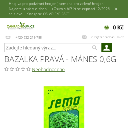
Hnojiva pro podzimní hnojení, semena pro zelené hnojení.
Najdete u nás v e-shopu :-) Osivo s blížící se expirací 12/2026
se slevou! Kategorie OSIVO EXPIRACE.
0 Kč
info@zahradnidum.cz
+420 732 219 788
BAZALKA PRAVÁ - MÁNES 0,6G
Neohodnoceno