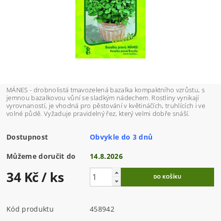
MÁNES - drobnolistá tmavozelená bazalka kompaktního vzrůstu, s
jemnou bazalkovou vůní se sladkým nádechem. Rostliny vynikají
vyrovnaností, je vhodná pro pěstování v květináčích, truhlících i ve
volné půdě. Vyžaduje pravidelný řez, který velmi dobře snáší.
Dostupnost
Obvykle do 3 dnů
Můžeme doručit do
14.8.2026
34 Kč
/ ks
Kód produktu
458942