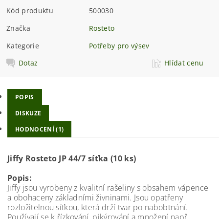
Kód produktu
500030
Značka
Rosteto
Kategorie
Potřeby pro výsev
Dotaz
Hlídat cenu
POPIS
DISKUZE
HODNOCENÍ (1)
Jiffy Rosteto JP 44/7 síťka (10 ks)
Popis:
Jiffy jsou vyrobeny z kvalitní rašeliny s obsahem vápence
a obohaceny základními živninami. Jsou opatřeny
rozložitelnou síťkou, která drží tvar po nabobtnání.
Používají se k řízkování, pikýrování a množení např.