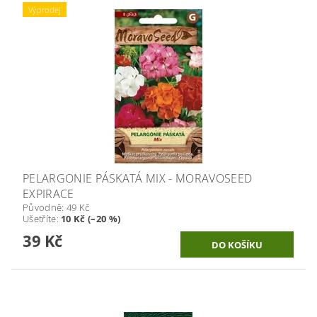
Výprodej
PELARGONIE PÁSKATÁ MIX - MORAVOSEED
EXPIRACE
Původně:
49 Kč
Ušetříte
:
10 Kč (–20 %)
39 Kč