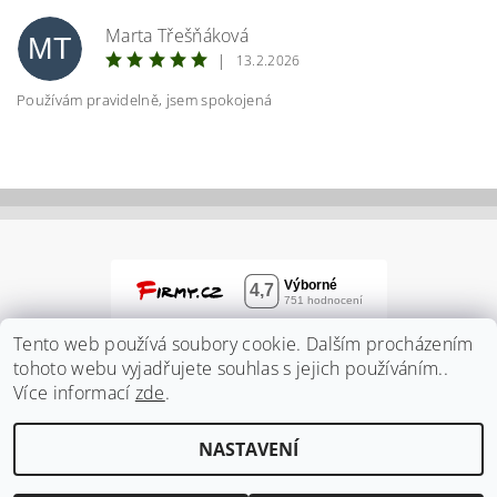
Marta Třešňáková
MT
|
13.2.2026
Používám pravidelně, jsem spokojená
Vložením hodnocení souhlasíte s
podmínkami
ochrany osobních údajů
Tento web používá soubory cookie. Dalším procházením
tohoto webu vyjadřujete souhlas s jejich používáním..
Více informací
zde
.
NASTAVENÍ
2026 ©
Zahradnidum.cz
, všechna práva vyhrazena