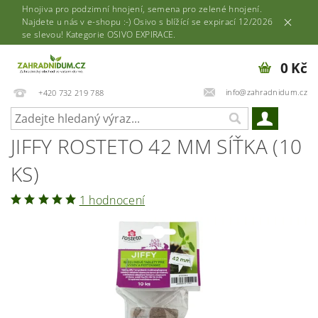
Hnojiva pro podzimní hnojení, semena pro zelené hnojení.
Najdete u nás v e-shopu :-) Osivo s blížící se expirací 12/2026
se slevou! Kategorie OSIVO EXPIRACE.
0 Kč
info@zahradnidum.cz
+420 732 219 788
JIFFY ROSTETO 42 MM SÍŤKA (10
KS)
1 hodnocení