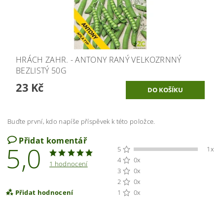
HRÁCH ZAHR. - ANTONY RANÝ VELKOZRNNÝ
BEZLISTÝ 50G
23 Kč
Buďte první, kdo napíše příspěvek k této položce.
Přidat komentář
5,0
5
1x
4
0x
1 hodnocení
3
0x
2
0x
Přidat hodnocení
1
0x