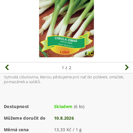
1
z 2
Vytrvalá cibulovina, kterou pěstujeme pro nať do polévek, omáček,
pomazánek a salátů.
Dostupnost
Skladem
(6 ks)
Můžeme doručit do
10.8.2026
Měrná cena
13,33 Kč / 1 g