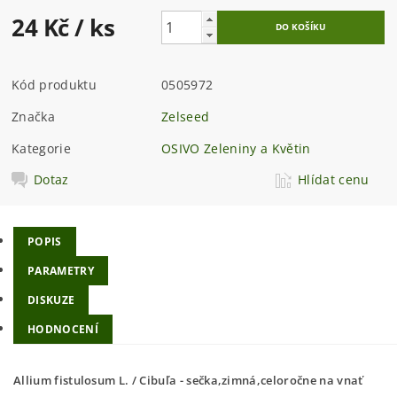
24 Kč
/ ks
Kód produktu
0505972
Značka
Zelseed
Kategorie
OSIVO Zeleniny a Květin
Dotaz
Hlídat cenu
POPIS
PARAMETRY
DISKUZE
HODNOCENÍ
Allium fistulosum L. / Cibuľa - sečka,zimná,celoročne na vnať