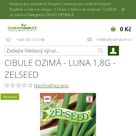
Hnojiva pro podzimní hnojení, semena pro zelené hnojení.
Najdete u nás v e-shopu :-) Osivo s blížící se expirací 12/2026
se slevou! Kategorie OSIVO EXPIRACE.
0 Kč
info@zahradnidum.cz
+420 732 219 788
CIBULE OZIMÁ - LUNA 1,8G -
ZELSEED
Neohodnoceno
Novinka