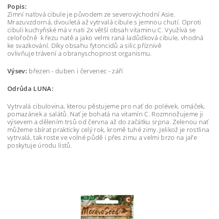
Popis:
Zimní naťová cibule je původem ze severovýchodní Asie.
Mrazuvzdorná, dvouletá až vytrvalá cibule s jemnou chutí. Oproti
cibuli kuchyňské má v nati 2x větší obsah vitaminu C. Využívá se
celořočně k řezu natě a jako velmi raná ladůdková cibule, vhodná
ke svazkování. Díky obsahu fytoncidů a silic příznivě
ovlivňuje trávení a obranyschopnost organismu.
Výsev:
březen - duben i červenec - září
Odrůda LUNA:
Vytrvalá cibulovina, kterou pěstujeme pro nať do polévek, omáček,
pomazánek a salátů. Nať je bohatá na vitamín C. Rozmnožujeme ji
výsevem a dělením trsů od června až do začátku srpna. Zelenou nať
můžeme sbírat prakticky celý rok, kromě tuhé zimy. Jelikož je rostlina
vytrvalá, tak roste ve volné půdě i přes zimu a velmi brzo na jaře
poskytuje úrodu listů.