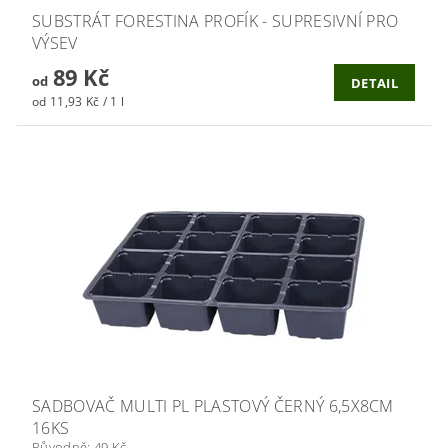
SUBSTRÁT FORESTINA PROFÍK - SUPRESIVNÍ PRO
VÝSEV
89 Kč
od
DETAIL
od 11,93 Kč / 1 l
SADBOVAČ MULTI PL PLASTOVÝ ČERNÝ 6,5X8CM
16KS
Původně:
49 Kč