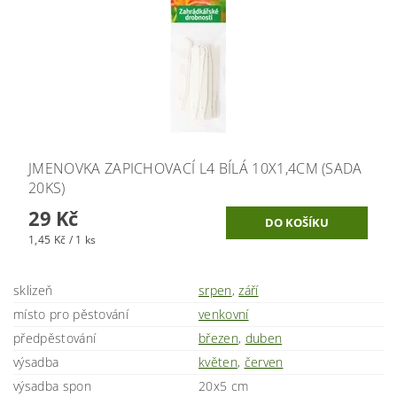
JMENOVKA ZAPICHOVACÍ L4 BÍLÁ 10X1,4CM (SADA
20KS)
29 Kč
1,45 Kč / 1 ks
sklizeň
srpen
,
září
místo pro pěstování
venkovní
předpěstování
březen
,
duben
výsadba
květen
,
červen
výsadba spon
20x5 cm