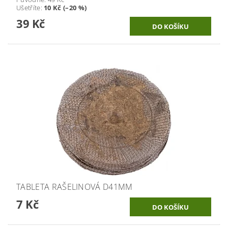
Ušetříte
:
10 Kč (–20 %)
39 Kč
TABLETA RAŠELINOVÁ D41MM
7 Kč