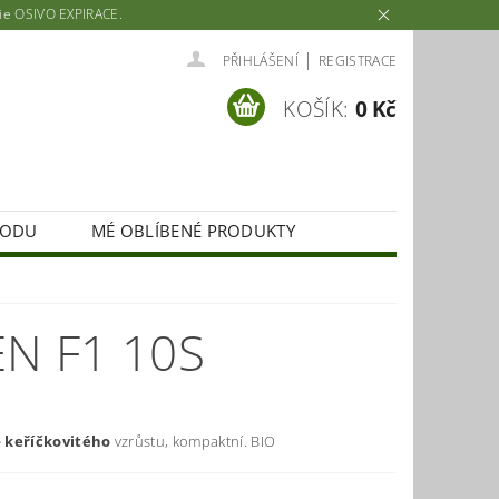
rie OSIVO EXPIRACE.
|
PŘIHLÁŠENÍ
REGISTRACE
KOŠÍK:
0 Kč
HODU
MÉ OBLÍBENÉ PRODUKTY
N F1 10S
e
keříčkovitého
vzrůstu, kompaktní. BIO