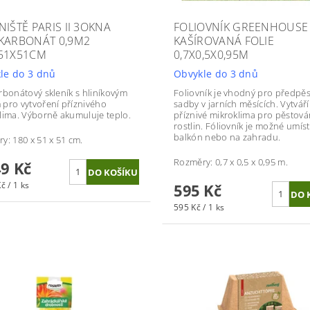
NIŠTĚ PARIS II 3OKNA
FOLIOVNÍK GREENHOUSE
KARBONÁT 0,9M2
KAŠÍROVANÁ FOLIE
51X51CM
0,7X0,5X0,95M
le do 3 dnů
Obvykle do 3 dnů
rbonátový skleník s hliníkovým
Foliovník je vhodný pro předpě
pro vytvoření příznivého
sadby v jarních měsících. Vytváří
lima. Výborně akumuluje teplo.
příznivé mikroklima pro pěstová
rostlin. Fóliovník je možné umíst
balkón nebo na zahradu.
y: 180 x 51 x 51 cm.
Rozměry: 0,7 x 0,5 x 0,95 m.
49 Kč
č / 1 ks
595 Kč
595 Kč / 1 ks