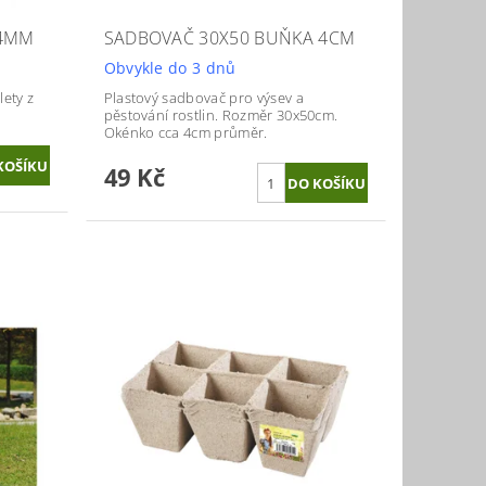
44MM
SADBOVAČ 30X50 BUŇKA 4CM
Obvykle do 3 dnů
lety z
Plastový sadbovač pro výsev a
pěstování rostlin. Rozměr 30x50cm.
Okénko cca 4cm průměr.
49 Kč