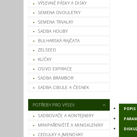
VÝSEVNÉ PÁSKY A DISKY
SEMENA DVOULETKY
SEMENA TRVALKY
SADBA HOUBY
BULHARSKÁ RAJČATA
ZELSEED
KLÍČKY
OSIVO EXPIRACE
SADBA BRAMBOR
SADBA CIBULE A ČESNEK
POTŘEBY PRO VÝSEV
POPIS
SADBOVAČE A KONTEJNERY
PARAM
MINIPAŘENIŠTĚ A MINISKLENÍKY
DISKU
CEDULKY A JMENOVKY