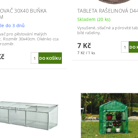
OVAČ 30X40 BUŇKA
TABLETA RAŠELINOVÁ D
CM
Skladem
(20 ks)
le do 3 dnů
Vysušené, stlačné a pórovité tab
bílé rašeliny.
ač pro pěstování malých
c. Rozměr 30x40cm. Okénko cca
7 Kč
rozměr.
7 Kč / 1 ks
Kč