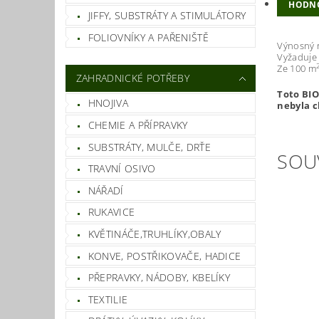
HODN
JIFFY, SUBSTRÁTY A STIMULÁTORY
FOLIOVNÍKY A PAŘENIŠTĚ
Výnosný r
Vyžaduje 
Ze 100 m
ZAHRADNICKÉ POTŘEBY
Toto BIO
HNOJIVA
nebyla c
CHEMIE A PŘÍPRAVKY
SUBSTRÁTY, MULČE, DRŤE
SOU
TRAVNÍ OSIVO
NÁŘADÍ
RUKAVICE
KVĚTINÁČE,TRUHLÍKY,OBALY
KONVE, POSTŘIKOVAČE, HADICE
PŘEPRAVKY, NÁDOBY, KBELÍKY
TEXTILIE