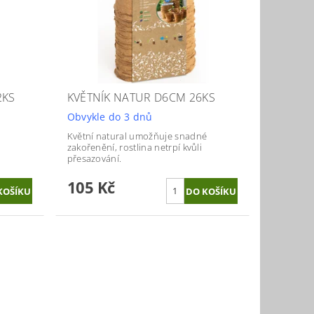
2KS
KVĚTNÍK NATUR D6CM 26KS
Obvykle do 3 dnů
Květní natural umožňuje snadné
zakořenění, rostlina netrpí kvůli
přesazování.
105 Kč