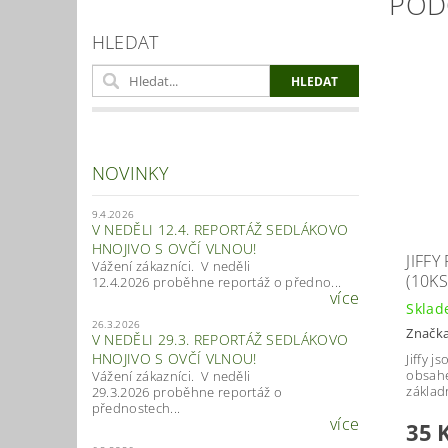
POD
HLEDAT
NOVINKY
9.4.2026
V NEDĚLI 12.4. REPORTÁŽ SEDLÁKOVO
HNOJIVO S OVČÍ VLNOU!
JIFFY
Vážení zákazníci. V neděli
(10KS
12.4.2026 proběhne reportáž o předno...
více
Skla
26.3.2026
Značk
V NEDĚLI 29.3. REPORTÁŽ SEDLÁKOVO
HNOJIVO S OVČÍ VLNOU!
Jiffy j
obsah
Vážení zákazníci. V neděli
základ
29.3.2026 proběhne reportáž o
přednostech...
více
35 