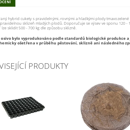
OCENÍ
aný hybrid cukety s pravidelnými, rovnými a hladkými plody tmavozelené b
pravidelnou sklizeň mladých plodů. Doporučuje se výsev ve sponu 120 - 150
2
lze sklidit 500 - 700 kg dle způsobu sklizně.
 osivo bylo vyprodukováno podle standardů biologické produkce a
hemicky ošetřena v průběhu pěstování, sklizně ani následného zp
VISEJÍCÍ PRODUKTY