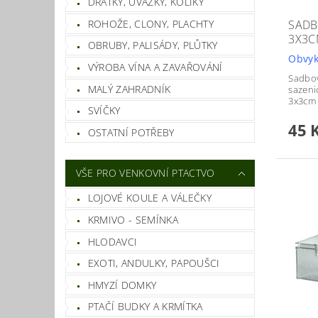
DRÁTKY, ÚVAZKY, KOLÍKY
ROHOŽE, CLONY, PLACHTY
SADB
3X3
OBRUBY, PALISÁDY, PLŮTKY
Obvyk
VÝROBA VÍNA A ZAVAŘOVÁNÍ
Sadbov
MALÝ ZAHRADNÍK
sazeni
3x3cm 
SVÍČKY
45 
OSTATNÍ POTŘEBY
VŠE PRO VENKOVNÍ PTACTVO
LOJOVÉ KOULE A VÁLEČKY
KRMIVO - SEMÍNKA
HLODAVCI
EXOTI, ANDULKY, PAPOUŠCI
HMYZÍ DOMKY
PTAČÍ BUDKY A KRMÍTKA