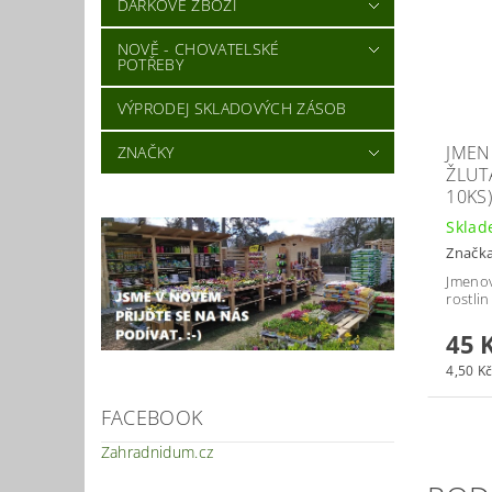
DÁRKOVÉ ZBOŽÍ
NOVĚ - CHOVATELSKÉ
POTŘEBY
VÝPRODEJ SKLADOVÝCH ZÁSOB
JMEN
ZNAČKY
ŽLUT
10KS
Skla
Značk
Jmenov
rostlin
45 
4,50 Kč
FACEBOOK
Zahradnidum.cz