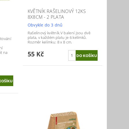
KVĚTNÍK RAŠELINOVÝ 12KS
8X8CM - 2 PLATA
Obvykle do 3 dnů
Rašelinový květník.
V balení jsou dvě
plata, v každém platu je 6 kelímků.
stování
Rozměr kelímku: 8 x 8 cm.
ní
55 Kč
it na