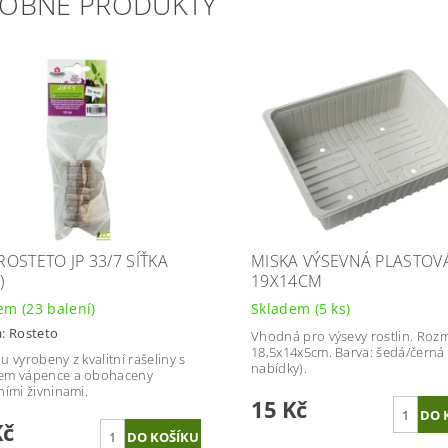
OBNÉ PRODUKTY
 ROSTETO JP 33/7 SÍŤKA
MISKA VÝSEVNÁ PLASTOV
)
19X14CM
dem
(23 balení)
Skladem
(5 ks)
a:
Rosteto
Vhodná pro výsevy rostlin. Rozm
18,5x14x5cm.
Barva: šedá/černá 
sou vyrobeny z kvalitní rašeliny s
nabídky).
em vápence a obohaceny
ními živninami.
15 Kč
Kč