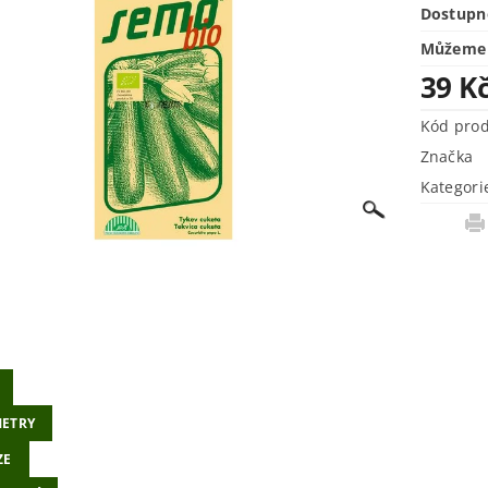
Dostupn
Můžeme 
39 K
Kód pro
Značka
Kategori
ETRY
ZE