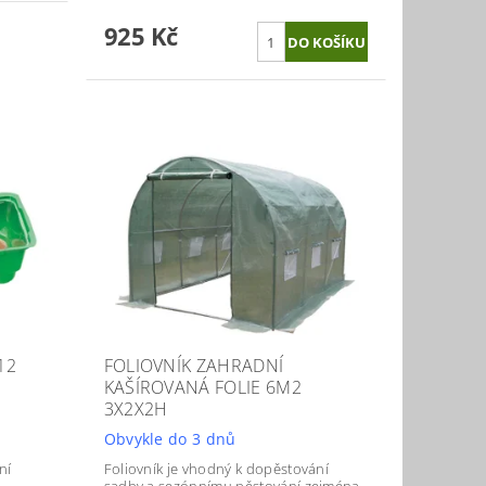
925 Kč
12
FOLIOVNÍK ZAHRADNÍ
KAŠÍROVANÁ FOLIE 6M2
3X2X2H
Obvykle do 3 dnů
ní
Foliovník je vhodný k dopěstování
-
sadby a sezónnímu pěstování zejména