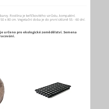
arvy. Rostlina je keříčkovitého vzrůstu, kompaktní.
 x 80 cm. Vegetační doba je do první sklizně 55 - 60 dní.
 je určeno pro ekologické zemědělství. Semena
racování.