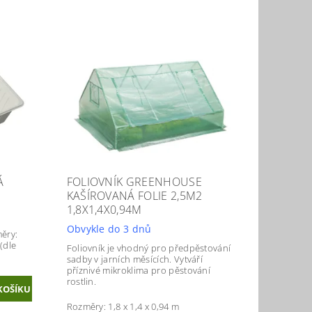
Á
FOLIOVNÍK GREENHOUSE
KAŠÍROVANÁ FOLIE 2,5M2
1,8X1,4X0,94M
Obvykle do 3 dnů
ěry:
(dle
Foliovník je vhodný pro předpěstování
sadby v jarních měsících. Vytváří
příznivé mikroklima pro pěstování
rostlin.
Rozměry: 1,8 x 1,4 x 0,94 m