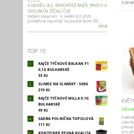
6.2.2026
3,50 Kč
V NEDĚLI 8.2. REPORTÁŽ RAJČE PRISTA A
SEDLÁKŮV ŽÍŽALÍ ČAJ!
Vážení zákazníci. V neděli 8.2.2025
proběhne reportáž na použití Biom Žíž...
více
TOP 10
RAJČE TYČKOVÉ BALKAN F1
0,1G BULHARSKÉ
55 Kč
SLIMEX NA SLIMÁKY - 500G
219 Kč
RAJČE TYČKOVÉ MILLA 0,1G
KVĚT
BULHARSKÉ
Skla
49 Kč
Květní
SADBA POLNIČKA TOPOLOVÁ
zakořen
111 Kč
přesaz
pro př
KONTEJNER PEVNÁ KVALITA