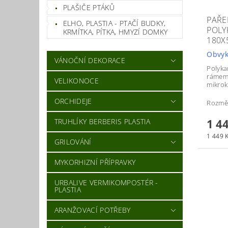
PLAŠIČE PTÁKŮ
PAŘE
ELHO, PLASTIA - PTAČÍ BUDKY,
POLY
KRMÍTKA, PÍTKA, HMYZÍ DOMKY
180X
Obvyk
VÁNOČNÍ DEKORACE
Polyka
rámem 
VELIKONOCE
mikrok
ORCHIDEJE
Rozměr
1 4
TRUHLÍKY BERBERIS PLASTIA
1 449 K
GRILOVÁNÍ
MYKORHIZNÍ PŘÍPRAVKY
URBALIVE VERMIKOMPOSTÉR -
PLASTIA
ARANŽOVACÍ POTŘEBY