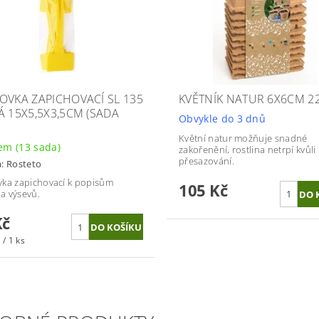
OVKA ZAPICHOVACÍ SL 135
KVĚTNÍK NATUR 6X6CM 2
Á 15X5,5X3,5CM (SADA
Obvykle do 3 dnů
)
Květní natur možňuje snadné
dem
(13 sada)
zakořenění, rostlina netrpí kvůli
přesazování.
a:
Rosteto
ka zapichovací k popisům
105 Kč
 a výsevů.
Kč
 / 1 ks