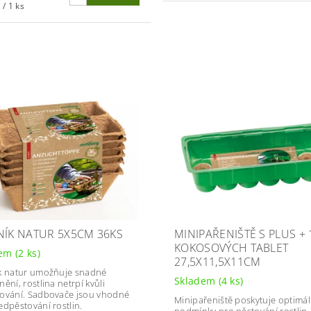
 / 1 ks
NÍK NATUR 5X5CM 36KS
MINIPAŘENIŠTĚ S PLUS + 
KOKOSOVÝCH TABLET
dem
(2 ks)
27,5X11,5X11CM
k natur umožňuje snadné
Skladem
(4 ks)
ění, rostlina netrpí kvůli
ování. Sadbovače jsou vhodné
Minipařeniště poskytuje optimál
edpěstování rostlin.
podmínky pro pěstování rostlin 