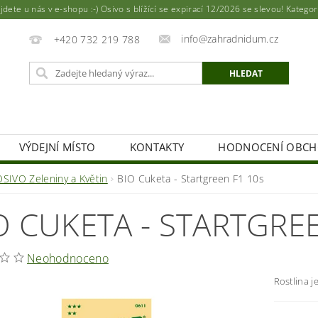
ete u nás v e-shopu :-) Osivo s blížící se expirací 12/2026 se slevou! Katego
info@zahradnidum.cz
+420 732 219 788
VÝDEJNÍ MÍSTO
KONTAKTY
HODNOCENÍ OBC
OSIVO Zeleniny a Květin
BIO Cuketa - Startgreen F1 10s
O CUKETA - STARTGREE
Neohodnoceno
Rostlina j