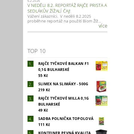
6.2.2026
V NEDĚLI 8.2. REPORTÁŽ RAJČE PRISTA A
SEDLÁKŮV ŽÍŽALÍ ČAJ!
Vážení zákazníci. V neděli 8.2.2025
proběhne reportáž na použití Biom Žíž...
více
TOP 10
RAJČE TYČKOVÉ BALKAN F1
0,1G BULHARSKÉ
55 Kč
SLIMEX NA SLIMÁKY - 500G
219 Kč
RAJČE TYČKOVÉ MILLA 0,1G
BULHARSKÉ
49 Kč
SADBA POLNIČKA TOPOLOVÁ
111 Kč
KONTEJNER PEVNÁ KVALITA