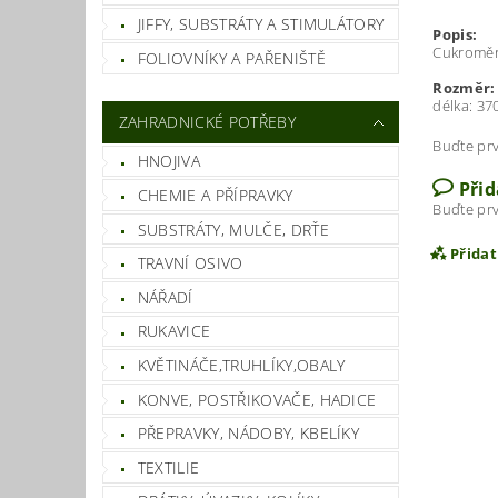
JIFFY, SUBSTRÁTY A STIMULÁTORY
Popis:
Cukroměr 
FOLIOVNÍKY A PAŘENIŠTĚ
Rozměr:
délka: 3
ZAHRADNICKÉ POTŘEBY
Buďte prv
HNOJIVA
Při
CHEMIE A PŘÍPRAVKY
Buďte prv
SUBSTRÁTY, MULČE, DRŤE
Přida
TRAVNÍ OSIVO
NÁŘADÍ
RUKAVICE
KVĚTINÁČE,TRUHLÍKY,OBALY
KONVE, POSTŘIKOVAČE, HADICE
PŘEPRAVKY, NÁDOBY, KBELÍKY
TEXTILIE