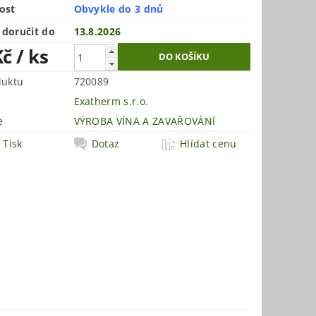
ost
Obvykle do 3 dnů
doručit do
13.8.2026
Kč
/ ks
duktu
720089
Exatherm s.r.o.
e
VÝROBA VÍNA A ZAVAŘOVÁNÍ
Tisk
Dotaz
Hlídat cenu