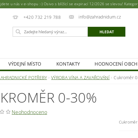
ete u nás v e-shopu :-) Osivo s blížící se expirací 12/2026 se slevou! Katego
info@zahradnidum.cz
+420 732 219 788
VÝDEJNÍ MÍSTO
KONTAKTY
HODNOCENÍ OBC
ZAHRADNICKÉ POTŘEBY
VÝROBA VÍNA A ZAVAŘOVÁNÍ
Cukroměr 
KROMĚR 0-30%
Neohodnoceno
Cukroměr 