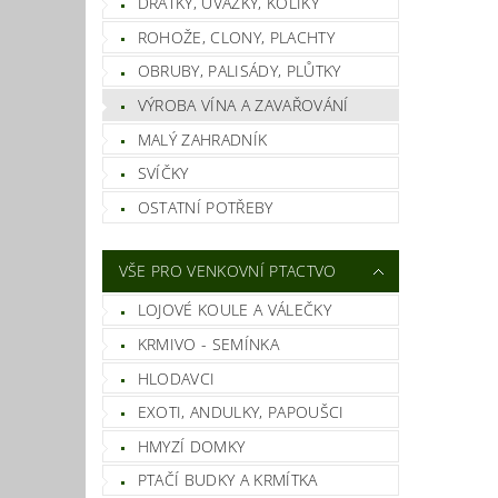
DRÁTKY, ÚVAZKY, KOLÍKY
ROHOŽE, CLONY, PLACHTY
Vlož
OBRUBY, PALISÁDY, PLŮTKY
VÝROBA VÍNA A ZAVAŘOVÁNÍ
MALÝ ZAHRADNÍK
SVÍČKY
OSTATNÍ POTŘEBY
VŠE PRO VENKOVNÍ PTACTVO
LOJOVÉ KOULE A VÁLEČKY
KRMIVO - SEMÍNKA
HLODAVCI
EXOTI, ANDULKY, PAPOUŠCI
HMYZÍ DOMKY
PTAČÍ BUDKY A KRMÍTKA