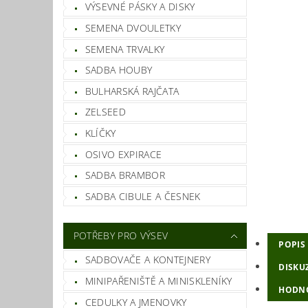
VÝSEVNÉ PÁSKY A DISKY
SEMENA DVOULETKY
SEMENA TRVALKY
SADBA HOUBY
BULHARSKÁ RAJČATA
ZELSEED
KLÍČKY
OSIVO EXPIRACE
SADBA BRAMBOR
SADBA CIBULE A ČESNEK
POTŘEBY PRO VÝSEV
POPIS
SADBOVAČE A KONTEJNERY
DISKU
MINIPAŘENIŠTĚ A MINISKLENÍKY
HODN
CEDULKY A JMENOVKY