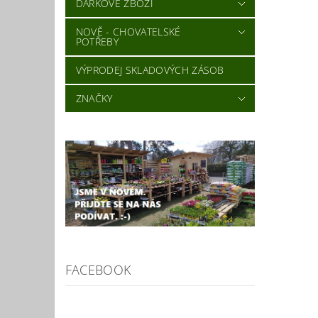
DÁRKOVÉ ZBOŽÍ
NOVĚ - CHOVATELSKÉ
POTŘEBY
VÝPRODEJ SKLADOVÝCH ZÁSOB
ZNAČKY
FACEBOOK