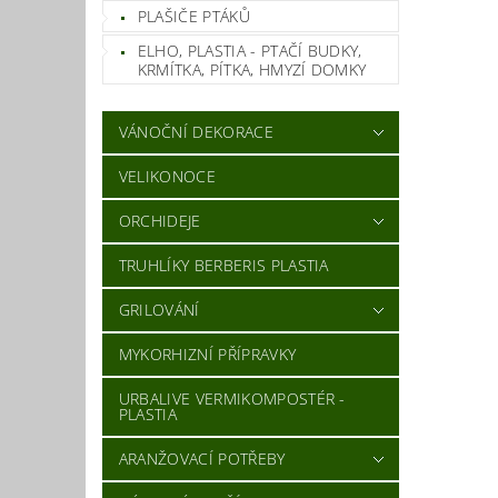
PLAŠIČE PTÁKŮ
ELHO, PLASTIA - PTAČÍ BUDKY,
KRMÍTKA, PÍTKA, HMYZÍ DOMKY
VÁNOČNÍ DEKORACE
VELIKONOCE
ORCHIDEJE
TRUHLÍKY BERBERIS PLASTIA
GRILOVÁNÍ
MYKORHIZNÍ PŘÍPRAVKY
URBALIVE VERMIKOMPOSTÉR -
PLASTIA
ARANŽOVACÍ POTŘEBY