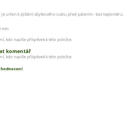
je určen k zjištění zbytkového cukru před pálením - bez teploměru.
70 mm
ní, kdo napíše příspěvek k této položce.
dat komentář
ní, kdo napíše příspěvek k této položce.
t hodnocení