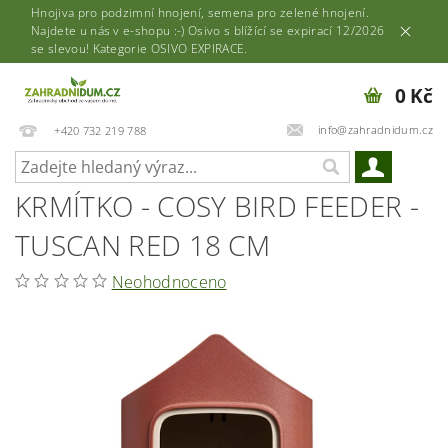
Hnojiva pro podzimní hnojení, semena pro zelené hnojení.
Najdete u nás v e-shopu :-) Osivo s blížící se expirací 12/2026
se slevou! Kategorie OSIVO EXPIRACE.
0 Kč
info@zahradnidum.cz
+420 732 219 788
KRMÍTKO - COSY BIRD FEEDER -
TUSCAN RED 18 CM
Neohodnoceno