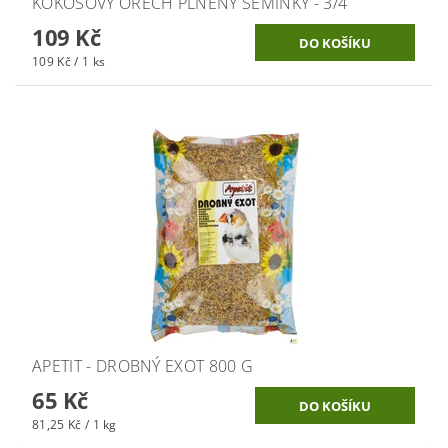
KOKOSOVÝ OŘECH PLNĚNÝ SEMÍNKY - 3/4
109 Kč
109 Kč / 1 ks
APETIT - DROBNÝ EXOT 800 G
65 Kč
81,25 Kč / 1 kg