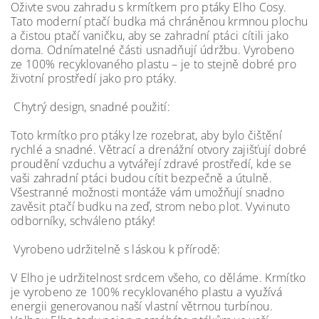
Oživte svou zahradu s krmítkem pro ptáky Elho Cosy.
Tato moderní ptačí budka má chráněnou krmnou plochu
a čistou ptačí vaničku, aby se zahradní ptáci cítili jako
doma. Odnímatelné části usnadňují údržbu. Vyrobeno
ze 100% recyklovaného plastu – je to stejně dobré pro
životní prostředí jako pro ptáky.
Chytrý design, snadné použití:
Toto krmítko pro ptáky lze rozebrat, aby bylo čištění
rychlé a snadné. Větrací a drenážní otvory zajišťují dobré
proudění vzduchu a vytvářejí zdravé prostředí, kde se
vaši zahradní ptáci budou cítit bezpečně a útulně.
Všestranné možnosti montáže vám umožňují snadno
zavěsit ptačí budku na zeď, strom nebo plot. Vyvinuto
odborníky, schváleno ptáky!
Vyrobeno udržitelně s láskou k přírodě:
V Elho je udržitelnost srdcem všeho, co děláme. Krmítko
je vyrobeno ze 100% recyklovaného plastu a využívá
energii generovanou naší vlastní větrnou turbínou.