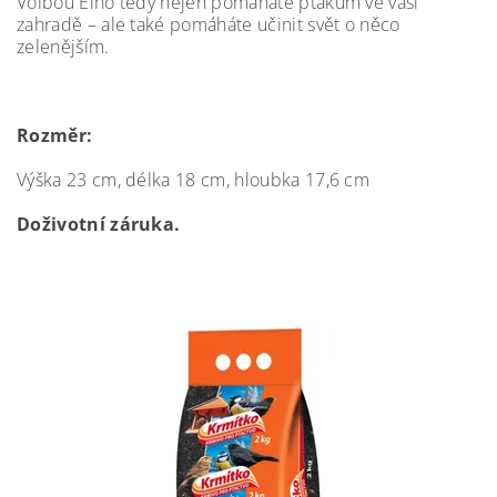
Volbou Elho tedy nejen pomáháte ptákům ve vaší
zahradě – ale také pomáháte učinit svět o něco
zelenějším.
Rozměr:
Výška 23 cm, délka 18 cm, hloubka 17,6 cm
Doživotní záruka.