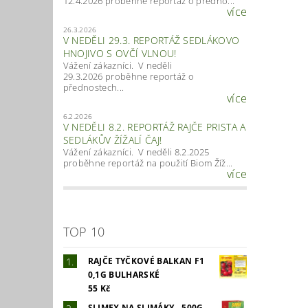
12.4.2026 proběhne reportáž o předno...
více
26.3.2026
V NEDĚLI 29.3. REPORTÁŽ SEDLÁKOVO
HNOJIVO S OVČÍ VLNOU!
Vážení zákazníci. V neděli
29.3.2026 proběhne reportáž o
přednostech...
více
6.2.2026
V NEDĚLI 8.2. REPORTÁŽ RAJČE PRISTA A
SEDLÁKŮV ŽÍŽALÍ ČAJ!
Vážení zákazníci. V neděli 8.2.2025
proběhne reportáž na použití Biom Žíž...
více
TOP 10
RAJČE TYČKOVÉ BALKAN F1
0,1G BULHARSKÉ
55 Kč
SLIMEX NA SLIMÁKY - 500G