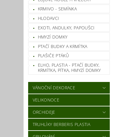
KRMIVO - SEMÍNKA
HLODAVCI
EXOTI, ANDULKY, PAPOUŠCI
HMYZÍ DOMKY
PTAČÍ BUDKY A KRMÍTKA
PLAŠIČE PTÁKŮ
ELHO, PLASTIA - PTAČÍ BUDKY,
KRMÍTKA, PÍTKA, HMYZÍ DOMKY
VÁNOČNÍ DEKORACE
VELIKONOCE
ORCHIDEJE
TRUHLÍKY BERBERIS PLASTIA
GRILOVÁNÍ