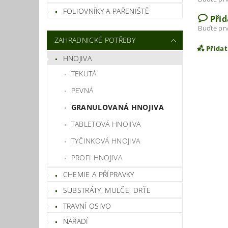
FOLIOVNÍKY A PAŘENIŠTĚ
Při
Buďte prv
ZAHRADNICKÉ POTŘEBY
Přida
HNOJIVA
TEKUTÁ
PEVNÁ
GRANULOVANÁ HNOJIVA
TABLETOVÁ HNOJIVA
TYČINKOVÁ HNOJIVA
PROFI HNOJIVA
CHEMIE A PŘÍPRAVKY
Vlož
SUBSTRÁTY, MULČE, DRŤE
TRAVNÍ OSIVO
NÁŘADÍ