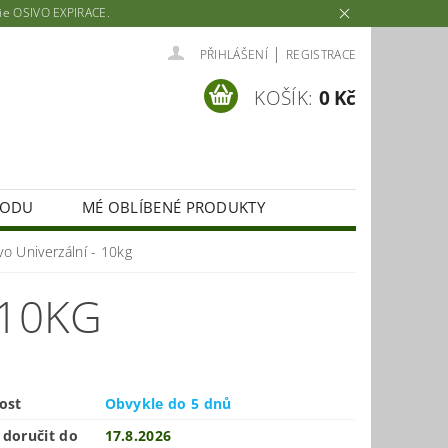
rie OSIVO EXPIRACE.
|
PŘIHLÁŠENÍ
REGISTRACE
KOŠÍK:
0 Kč
HODU
MÉ OBLÍBENÉ PRODUKTY
vo Univerzální - 10kg
 10KG
ost
Obvykle do 5 dnů
doručit do
17.8.2026