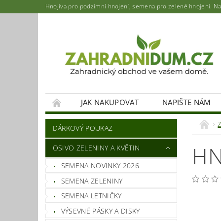
Hnojiva pro podzimní hnojení, semena pro zelené hnojení. Najd
JAK NAKUPOVAT
NAPIŠTE NÁM
DÁRKOVÝ POUKAZ
HN
OSIVO ZELENINY A KVĚTIN
SEMENA NOVINKY 2026
SEMENA ZELENINY
SEMENA LETNIČKY
VÝSEVNÉ PÁSKY A DISKY