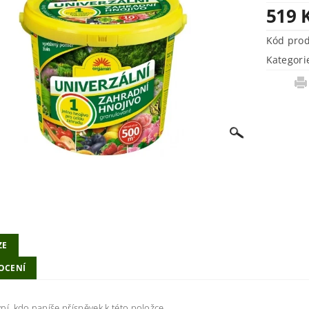
519 
Kód pro
Kategori
ZE
OCENÍ
ní, kdo napíše příspěvek k této položce.