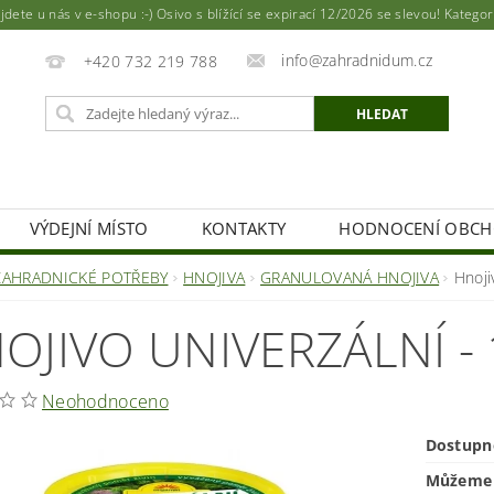
ete u nás v e-shopu :-) Osivo s blížící se expirací 12/2026 se slevou! Katego
info@zahradnidum.cz
+420 732 219 788
VÝDEJNÍ MÍSTO
KONTAKTY
HODNOCENÍ OBC
ZAHRADNICKÉ POTŘEBY
HNOJIVA
GRANULOVANÁ HNOJIVA
Hnoji
OJIVO UNIVERZÁLNÍ -
Neohodnoceno
Dostupn
Můžeme 