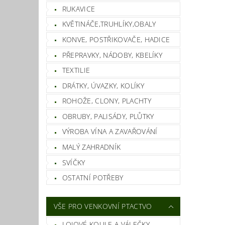
RUKAVICE
KVĚTINÁČE,TRUHLÍKY,OBALY
KONVE, POSTŘIKOVAČE, HADICE
PŘEPRAVKY, NÁDOBY, KBELÍKY
TEXTILIE
DRÁTKY, ÚVAZKY, KOLÍKY
ROHOŽE, CLONY, PLACHTY
OBRUBY, PALISÁDY, PLŮTKY
VÝROBA VÍNA A ZAVAŘOVÁNÍ
MALÝ ZAHRADNÍK
SVÍČKY
OSTATNÍ POTŘEBY
VŠE PRO VENKOVNÍ PTACTVO
LOJOVÉ KOULE A VÁLEČKY