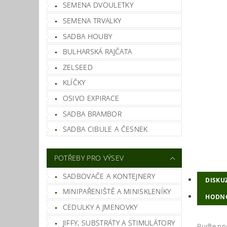
SEMENA DVOULETKY
SEMENA TRVALKY
SADBA HOUBY
BULHARSKÁ RAJČATA
ZELSEED
KLÍČKY
OSIVO EXPIRACE
SADBA BRAMBOR
SADBA CIBULE A ČESNEK
POTŘEBY PRO VÝSEV
SADBOVAČE A KONTEJNERY
DISKU
MINIPAŘENIŠTĚ A MINISKLENÍKY
HODN
CEDULKY A JMENOVKY
JIFFY, SUBSTRÁTY A STIMULÁTORY
Buďte prv