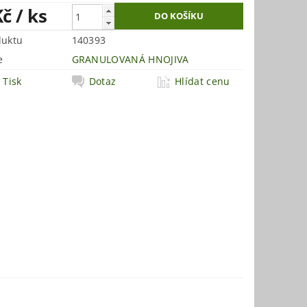
Kč
/ ks
duktu
140393
e
GRANULOVANÁ HNOJIVA
Tisk
Dotaz
Hlídat cenu