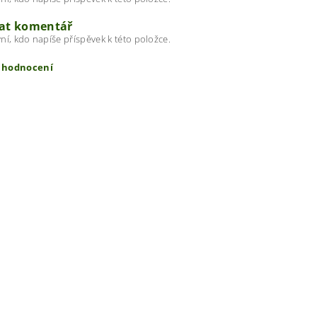
dat komentář
ní, kdo napíše příspěvek k této položce.
t hodnocení
ením hodnocení souhlasíte s
podmínkami ochrany osobních úda