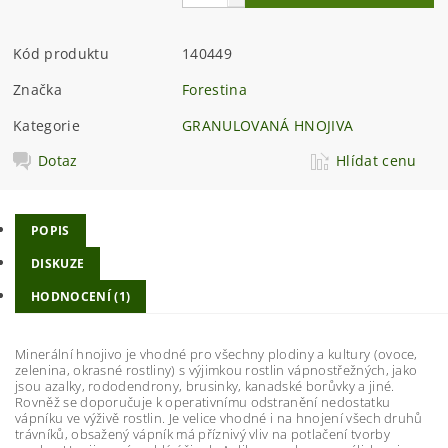
Kód produktu
140449
Značka
Forestina
Kategorie
GRANULOVANÁ HNOJIVA
Dotaz
Hlídat cenu
POPIS
DISKUZE
HODNOCENÍ (1)
Minerální hnojivo je vhodné pro všechny plodiny a kultury (ovoce,
zelenina, okrasné rostliny) s výjimkou rostlin vápnostřežných, jako
jsou azalky, rododendrony, brusinky, kanadské borůvky a jiné.
Rovněž se doporučuje k operativnímu odstranění nedostatku
vápníku ve výživě rostlin. Je velice vhodné i na hnojení všech druhů
trávníků, obsažený vápník má příznivý vliv na potlačení tvorby