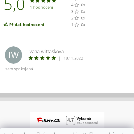
5,0
4
0x
1 hodnocení
3
0x
2
0x
Přidat hodnocení
1
0x
ivana wittaskova
IW
|
18.11.2022
jsem spokojená
Vložením hodnocení souhlasíte s
podmínkami
ochrany osobních údajů