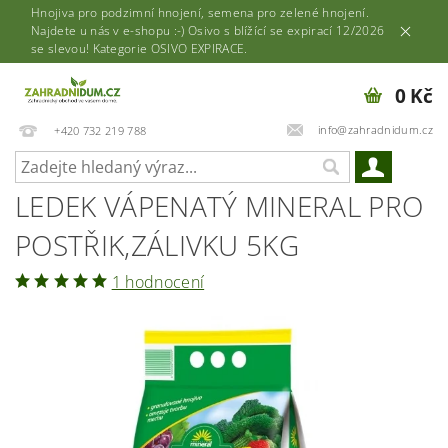
Hnojiva pro podzimní hnojení, semena pro zelené hnojení.
Najdete u nás v e-shopu :-) Osivo s blížící se expirací 12/2026
se slevou! Kategorie OSIVO EXPIRACE.
0 Kč
info@zahradnidum.cz
+420 732 219 788
LEDEK VÁPENATÝ MINERAL PRO
POSTŘIK,ZÁLIVKU 5KG
1 hodnocení