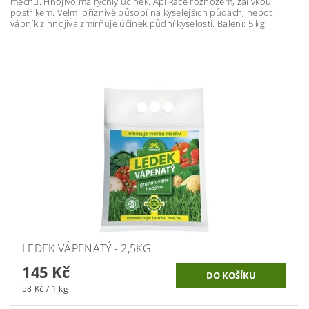
mechu. Hnojivo má rychlý účinek. Aplikace rozhozem, zálivkou i
postřikem. Velmi příznivě působí na kyselejších půdách, neboť
vápník z hnojiva zmírňuje účinek půdní kyselosti. Balení: 5 kg.
LEDEK VÁPENATÝ - 2,5KG
145 Kč
58 Kč / 1 kg