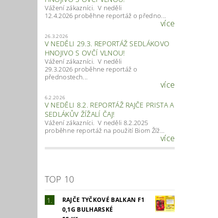
Vážení zákazníci. V neděli
12.4.2026 proběhne reportáž o předno...
více
26.3.2026
V NEDĚLI 29.3. REPORTÁŽ SEDLÁKOVO
HNOJIVO S OVČÍ VLNOU!
Vážení zákazníci. V neděli
29.3.2026 proběhne reportáž o
přednostech...
více
6.2.2026
V NEDĚLI 8.2. REPORTÁŽ RAJČE PRISTA A
SEDLÁKŮV ŽÍŽALÍ ČAJ!
Vážení zákazníci. V neděli 8.2.2025
proběhne reportáž na použití Biom Žíž...
více
TOP 10
RAJČE TYČKOVÉ BALKAN F1
0,1G BULHARSKÉ