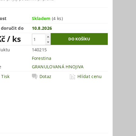
ost
Skladem
(4 ks)
doručit do
10.8.2026
Kč
/ ks
duktu
140215
Forestina
e
GRANULOVANÁ HNOJIVA
Tisk
Dotaz
Hlídat cenu