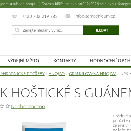
ete u nás v e-shopu :-) Osivo s blížící se expirací 12/2026 se slevou! Katego
info@zahradnidum.cz
+420 732 219 788
VÝDEJNÍ MÍSTO
KONTAKTY
HODNOCENÍ OBC
ZAHRADNICKÉ POTŘEBY
HNOJIVA
GRANULOVANÁ HNOJIVA
NPK H
K HOŠTICKÉ S GUÁNE
Neohodnoceno
Hoštické 
použití v 
zeleniny.
na jaře, n