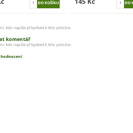
Kč
145 Kč
ní, kdo napíše příspěvek k této položce.
dat komentář
ní, kdo napíše příspěvek k této položce.
t hodnocení
ením hodnocení souhlasíte s
podmínkami ochrany osobních úda