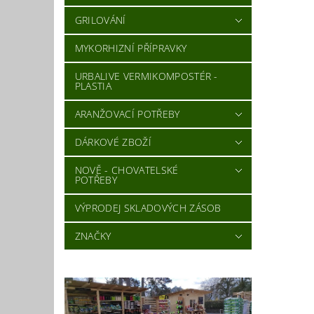
GRILOVÁNÍ
MYKORHIZNÍ PŘÍPRAVKY
URBALIVE VERMIKOMPOSTÉR -
PLASTIA
ARANŽOVACÍ POTŘEBY
DÁRKOVÉ ZBOŽÍ
NOVĚ - CHOVATELSKÉ
POTŘEBY
VÝPRODEJ SKLADOVÝCH ZÁSOB
ZNAČKY