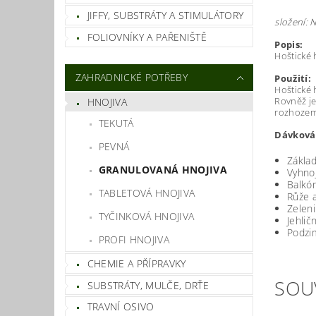
JIFFY, SUBSTRÁTY A STIMULÁTORY
složení: N
FOLIOVNÍKY A PAŘENIŠTĚ
Popis:
Hoštické 
ZAHRADNICKÉ POTŘEBY
Použití:
Hoštické 
Rovněž je
HNOJIVA
rozhozem 
TEKUTÁ
Dávková
PEVNÁ
Základ
GRANULOVANÁ HNOJIVA
Vyhnoj
Balkón
TABLETOVÁ HNOJIVA
Růže a
Zeleni
TYČINKOVÁ HNOJIVA
Jehlič
Podzim
PROFI HNOJIVA
CHEMIE A PŘÍPRAVKY
SOU
SUBSTRÁTY, MULČE, DRŤE
TRAVNÍ OSIVO