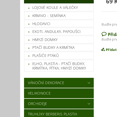
69 
LOJOVÉ KOULE A VÁLEČKY
KRMIVO - SEMÍNKA
HLODAVCI
Buďte prv
EXOTI, ANDULKY, PAPOUŠCI
Při
Buďte prv
HMYZÍ DOMKY
PTAČÍ BUDKY A KRMÍTKA
Přida
PLAŠIČE PTÁKŮ
ELHO, PLASTIA - PTAČÍ BUDKY,
KRMÍTKA, PÍTKA, HMYZÍ DOMKY
VÁNOČNÍ DEKORACE
VELIKONOCE
ORCHIDEJE
TRUHLÍKY BERBERIS PLASTIA
Vlož