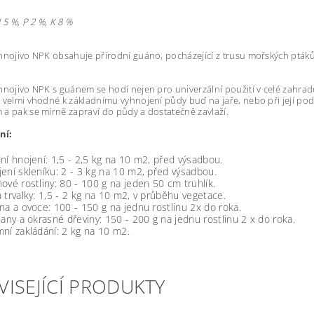
 5 %, P 2 %, K 8 %
hnojivo NPK obsahuje přírodní guáno, pocházející z trusu mořských ptáků,
hnojivo NPK s guánem se hodí nejen pro univerzální použití v celé zahradě
 velmi vhodné k základnímu vyhnojení půdy buď na jaře, nebo při její pod
a pak se mírně zapraví do půdy a dostatečně zavlaží.
ní:
ní hnojení: 1,5 - 2,5 kg na 10 m2, před výsadbou.
ení skleníku: 2 - 3 kg na 10 m2, před výsadbou.
ové rostliny: 80 - 100 g na jeden 50 cm truhlík.
 trvalky: 1,5 - 2 kg na 10 m2, v průběhu vegetace.
na a ovoce: 100 - 150 g na jednu rostlinu 2x do roka.
nany a okrasné dřeviny: 150 - 200 g na jednu rostlinu 2 x do roka.
ní zakládání: 2 kg na 10 m2.
VISEJÍCÍ PRODUKTY