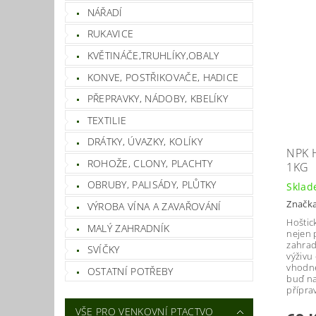
NÁŘADÍ
RUKAVICE
KVĚTINÁČE,TRUHLÍKY,OBALY
KONVE, POSTŘIKOVAČE, HADICE
PŘEPRAVKY, NÁDOBY, KBELÍKY
TEXTILIE
DRÁTKY, ÚVAZKY, KOLÍKY
NPK 
ROHOŽE, CLONY, PLACHTY
1KG
OBRUBY, PALISÁDY, PLŮTKY
Skla
Značk
VÝROBA VÍNA A ZAVAŘOVÁNÍ
Hoštic
MALÝ ZAHRADNÍK
nejen p
zahrad
SVÍČKY
výživu
vhodné
OSTATNÍ POTŘEBY
buď na
přípra
VŠE PRO VENKOVNÍ PTACTVO