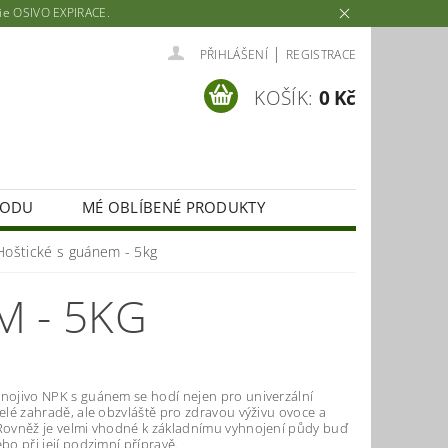
rie OSIVO EXPIRACE.
|
PŘIHLÁŠENÍ
REGISTRACE
KOŠÍK:
0 Kč
HODU
MÉ OBLÍBENÉ PRODUKTY
oštické s guánem - 5kg
M - 5KG
hnojivo NPK s guánem se hodí nejen pro univerzální
celé zahradě, ale obzvláště pro zdravou výživu ovoce a
 Rovněž je velmi vhodné k základnímu vyhnojení půdy buď
ebo při její podzimní přípravě.