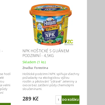
 -
NPK HOŠTICKÉ S GUÁNEM
PODZIMNÍ - 4,5KG
Skladem
(1 ks)
Značka:
Forestina
se hodí
Hoštické podzimní NPK splňuje všechny
elé
požadavky na ekologickou výživu
vou
rostlin a pěstování "zdravé" zeleniny a
je velmi
ovoce bez zatížení půdy chemickými
 půdy
sloučeninami.
mní
289 Kč