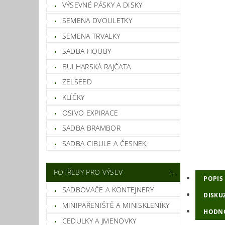
VÝSEVNÉ PÁSKY A DISKY
SEMENA DVOULETKY
SEMENA TRVALKY
SADBA HOUBY
BULHARSKÁ RAJČATA
ZELSEED
KLÍČKY
OSIVO EXPIRACE
SADBA BRAMBOR
SADBA CIBULE A ČESNEK
POTŘEBY PRO VÝSEV
POPIS
SADBOVAČE A KONTEJNERY
DISKU
MINIPAŘENIŠTĚ A MINISKLENÍKY
HODN
CEDULKY A JMENOVKY