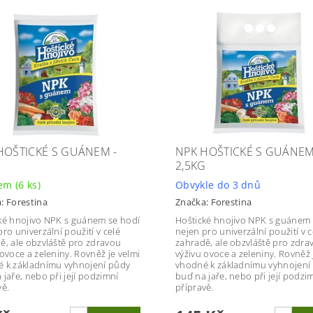
HOŠTICKÉ S GUÁNEM -
NPK HOŠTICKÉ S GUÁNEM
2,5KG
dem
(6 ks)
Obvykle do 3 dnů
a:
Forestina
Značka:
Forestina
ké hnojivo NPK s guánem se hodí
Hoštické hnojivo NPK s guánem 
ro univerzální použití v celé
nejen pro univerzální použití v c
ě, ale obzvláště pro zdravou
zahradě, ale obzvláště pro zdra
 ovoce a zeleniny. Rovněž je velmi
výživu ovoce a zeleniny. Rovněž 
 k základnímu vyhnojení půdy
vhodné k základnímu vyhnojení
 jaře, nebo při její podzimní
buď na jaře, nebo při její podzi
vě.
přípravě.