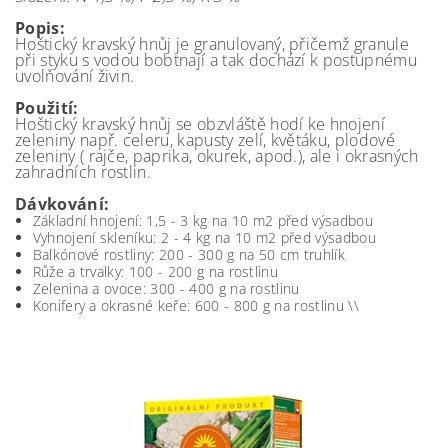
Popis:
Hoštický kravský hnůj je granulovaný, přičemž granule
při styku s vodou bobtnají a tak dochází k postupnému
uvolňování živin.
Použití:
Hoštický kravský hnůj se obzvláště hodí ke hnojení
zeleniny např. celeru, kapusty zelí, květáku, plodové
zeleniny ( rajče, paprika, okurek, apod.), ale i okrasných
zahradních rostlin.
Dávkování:
Základní hnojení: 1,5 - 3 kg na 10 m2 před výsadbou
Vyhnojení skleníku: 2 - 4 kg na 10 m2 před výsadbou
Balkónové rostliny: 200 - 300 g na 50 cm truhlík
Růže a trvalky: 100 - 200 g na rostlinu
Zelenina a ovoce: 300 - 400 g na rostlinu
Konifery a okrasné keře: 600 - 800 g na rostlinu \\