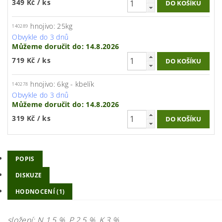
349 Kč
/ ks
hnojivo: 25kg
140289
Obvykle do 3 dnů
Můžeme doručit do:
14.8.2026
719 Kč
/ ks
hnojivo: 6kg - kbelík
140278
Obvykle do 3 dnů
Můžeme doručit do:
14.8.2026
319 Kč
/ ks
POPIS
DISKUZE
HODNOCENÍ (1)
složení: N 1,5 %, P 2,5 %, K 3 %