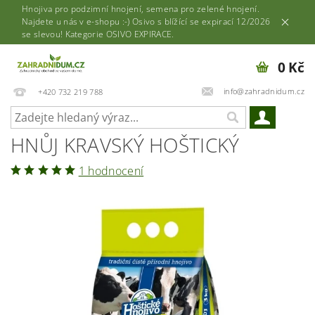
Hnojiva pro podzimní hnojení, semena pro zelené hnojení.
Najdete u nás v e-shopu :-) Osivo s blížící se expirací 12/2026
se slevou! Kategorie OSIVO EXPIRACE.
0 Kč
info@zahradnidum.cz
+420 732 219 788
HNŮJ KRAVSKÝ HOŠTICKÝ
1 hodnocení