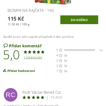
BIOMIN NA RAJČATA - 1KG
115 Kč
11,50 Kč / 100 g
Buďte první, kdo napíše příspěvek k této položce.
Přidat komentář
5,0
5
1x
4
0x
1 hodnocení
3
0x
2
0x
Přidat hodnocení
1
0x
Rsdr Václav Beneš Csc
RC
|
7.9.2022
Je vynikající a mohu jej vřele doporučit.