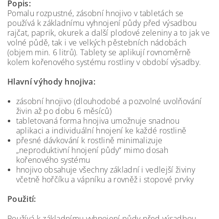
Popis:
Pomalu rozpustné, zásobní hnojivo v tabletách se
používá k základnímu vyhnojení půdy před výsadbou
rajčat, paprik, okurek a další plodové zeleniny a to jak ve
volné půdě, tak i ve velkých pěstebních nádobách
(objem min. 6 litrů). Tablety se aplikují rovnoměrně
kolem kořenového systému rostliny v období výsadby.
Hlavní výhody hnojiva:
zásobní hnojivo (dlouhodobé a pozvolné uvolňování
živin až po dobu 6 měsíců)
tabletovaná forma hnojiva umožnuje snadnou
aplikaci a individuální hnojení ke každé rostlině
přesné dávkování k rostlině minimalizuje
„neproduktivní hnojení půdy“ mimo dosah
kořenového systému
hnojivo obsahuje všechny základní i vedlejší živiny
včetně hořčíku a vápníku a rovněž i stopové prvky
Použití:
Používá k základnímu vyhnojení půdy před výsadbou