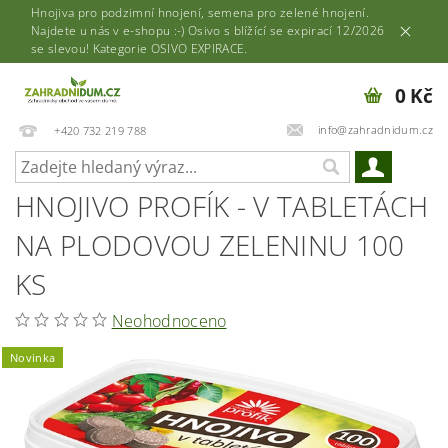
Hnojiva pro podzimní hnojení, semena pro zelené hnojení.
Najdete u nás v e-shopu :-) Osivo s blížící se expirací 12/2026
se slevou! Kategorie OSIVO EXPIRACE.
0 Kč
info@zahradnidum.cz
+420 732 219 788
HNOJIVO PROFÍK - V TABLETÁCH
NA PLODOVOU ZELENINU 100
KS
Neohodnoceno
Novinka