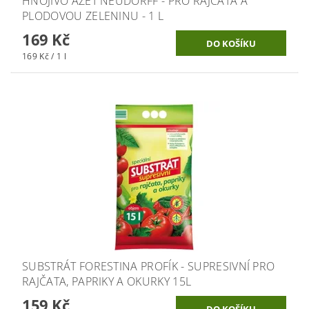
HNOJIVO AZET NEUDORFF - PRO RAJČATA A
PLODOVOU ZELENINU - 1 L
169 Kč
169 Kč / 1 l
SUBSTRÁT FORESTINA PROFÍK - SUPRESIVNÍ PRO
RAJČATA, PAPRIKY A OKURKY 15L
159 Kč