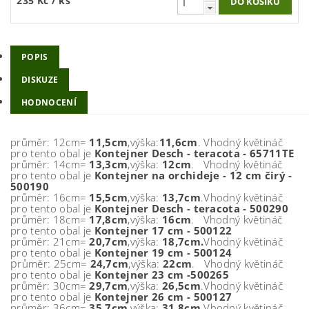
235 Kč
/ ks
POPIS
DISKUZE
HODNOCENÍ
průměr: 12cm=
11,5cm
,výška:
11,6cm
. Vhodný květináč
pro tento obal je
Kontejner Desch - teracota - 65711TE
průměr: 14cm=
13,3cm
,výška:
12cm
. Vhodný květináč
pro tento obal je
Kontejner na orchideje - 12 cm čirý -
500190
průměr: 16cm=
15,5cm
,výška:
13,7cm
.Vhodný květináč
pro tento obal je
Kontejner Desch - teracota - 500290
průměr: 18cm=
17,8cm
,výška:
16cm
. Vhodný květináč
pro tento obal je
Kontejner 17 cm - 500122
průměr: 21cm=
20,7cm
,výška:
18,7cm.
Vhodný květináč
pro tento obal je
Kontejner 19 cm - 500124
p
růměr: 25cm=
24,7cm
,výška:
22cm
. Vhodný květináč
pro tento obal je
Kontejner 23 cm -500265
průměr: 30cm=
29,7cm
,výška:
26,5cm
.Vhodný květináč
pro tento obal je
Kontejner 26 cm - 500127
průměr: 36cm=
35,7cm
,výška:
31,8cm
.Vhodný květináč