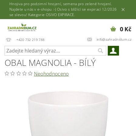
Hnojiva pro podzimní hnojení, semena pro zelené hnojení.
Najdete u nás v e-shopu :-) Osivo s blížící se expirací 12/2026
se slevou! Kategorie OSIVO EXPIRACE.
0 Kč
info@zahradnidum.cz
+420 732 219 788
OBAL MAGNOLIA - BÍLÝ
Neohodnoceno