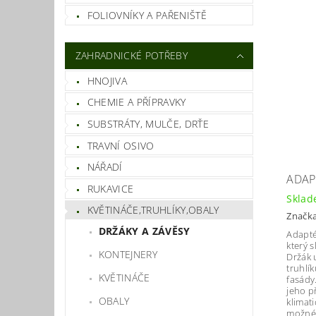
FOLIOVNÍKY A PAŘENIŠTĚ
ZAHRADNICKÉ POTŘEBY
HNOJIVA
CHEMIE A PŘÍPRAVKY
SUBSTRÁTY, MULČE, DRŤE
TRAVNÍ OSIVO
NÁŘADÍ
ADAPT
RUKAVICE
Skla
KVĚTINÁČE,TRUHLÍKY,OBALY
Značk
DRŽÁKY A ZÁVĚSY
Adapté
který 
KONTEJNERY
Držák 
truhlí
KVĚTINÁČE
fasády
jeho p
OBALY
klimat
možné 