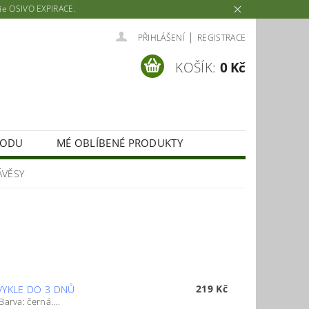
rie OSIVO EXPIRACE.
|
PŘIHLÁŠENÍ
REGISTRACE
KOŠÍK:
0 Kč
HODU
MÉ OBLÍBENÉ PRODUKTY
ÁVĚSY
219 Kč
YKLE DO 3 DNŮ
arva: černá....