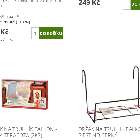
249 Kč
areta se umístí do otvorů ve dně
u.
ně:
144 Kč
te
:
19 Kč (–13 %)
 Kč
č / 1 ks
K NA TRUHLÍK BALKON -
DRŽÁK NA TRUHLÍK BALK
TA TERACOTA (2KS)
SIESTINO ČERNÝ