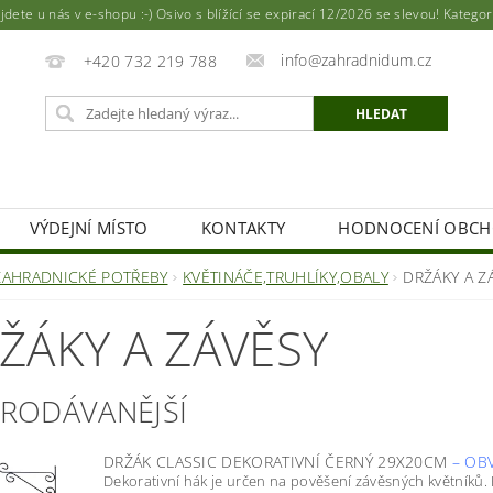
ete u nás v e-shopu :-) Osivo s blížící se expirací 12/2026 se slevou! Katego
info@zahradnidum.cz
+420 732 219 788
VÝDEJNÍ MÍSTO
KONTAKTY
HODNOCENÍ OBC
ZAHRADNICKÉ POTŘEBY
KVĚTINÁČE,TRUHLÍKY,OBALY
DRŽÁKY A Z
ŽÁKY A ZÁVĚSY
PRODÁVANĚJŠÍ
DRŽÁK CLASSIC DEKORATIVNÍ ČERNÝ 29X20CM
–
OBV
Dekorativní hák je určen na pověšení závěsných květníků. B