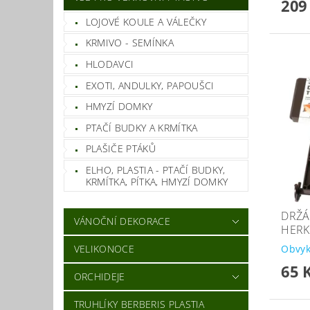
209
LOJOVÉ KOULE A VÁLEČKY
KRMIVO - SEMÍNKA
HLODAVCI
EXOTI, ANDULKY, PAPOUŠCI
HMYZÍ DOMKY
PTAČÍ BUDKY A KRMÍTKA
PLAŠIČE PTÁKŮ
ELHO, PLASTIA - PTAČÍ BUDKY,
KRMÍTKA, PÍTKA, HMYZÍ DOMKY
DRŽÁ
VÁNOČNÍ DEKORACE
HERK
VELIKONOCE
Obvyk
65 
ORCHIDEJE
TRUHLÍKY BERBERIS PLASTIA