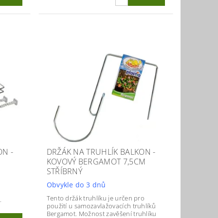
ON -
DRŽÁK NA TRUHLÍK BALKON -
KOVOVÝ BERGAMOT 7,5CM
STŘÍBRNÝ
Obvykle do 3 dnů
Tento držák truhlíku je určen pro
.
použití u samozavlažovacích truhlíků
Bergamot. Možnost zavěšení truhlíku