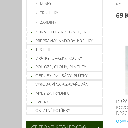
MISKY
oken.
TRUHLÍKY
69 
ŽARDINY
KONVE, POSTŘIKOVAČE, HADICE
PŘEPRAVKY, NÁDOBY, KBELÍKY
TEXTILIE
DRÁTKY, ÚVAZKY, KOLÍKY
ROHOŽE, CLONY, PLACHTY
OBRUBY, PALISÁDY, PLŮTKY
VÝROBA VÍNA A ZAVAŘOVÁNÍ
MALÝ ZAHRADNÍK
DRŽÁ
SVÍČKY
KOVO
OSTATNÍ POTŘEBY
D22
Obvyk
VŠE PRO VENKOVNÍ PTACTVO