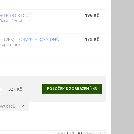
196 Kč
YKLE DO 3 DNŮ
arva: černá....
179 Kč
T (2KS)
–
OBVYKLE DO 3 DNŮ
rapetu bez...
321
Kč
POLOŽEK K ZOBRAZENÍ:
43
A VÝROBCŮ
1
1
43
Stránka
z
-
položek celkem