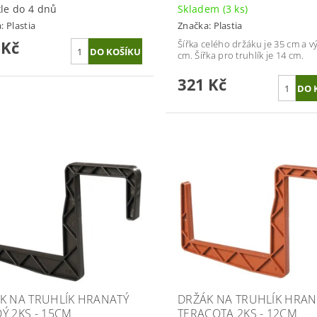
le do 4 dnů
Skladem
(3 ks)
a:
Plastia
Značka:
Plastia
 Kč
Šířka celého držáku je 35 cm a v
cm. Šířka pro truhlík je 14 cm.
321 Kč
K NA TRUHLÍK HRANATÝ
DRŽÁK NA TRUHLÍK HRAN
Ý 2KS - 15CM
TERACOTA 2KS - 12CM