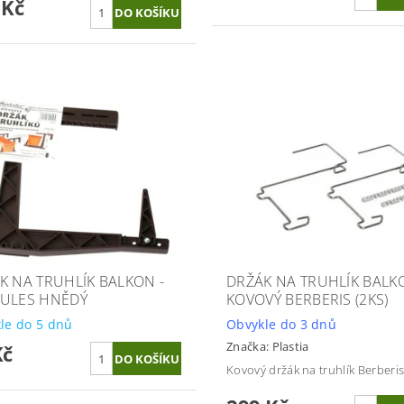
 Kč
K NA TRUHLÍK BALKON -
DRŽÁK NA TRUHLÍK BALK
ULES HNĚDÝ
KOVOVÝ BERBERIS (2KS)
le do 5 dnů
Obvykle do 3 dnů
Značka:
Plastia
Kč
Kovový držák na truhlík Berberis