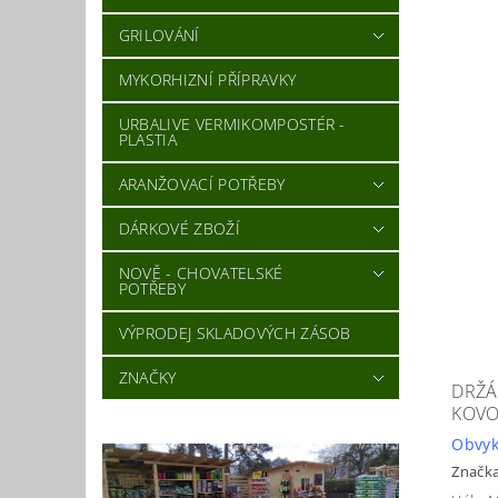
GRILOVÁNÍ
MYKORHIZNÍ PŘÍPRAVKY
URBALIVE VERMIKOMPOSTÉR -
PLASTIA
ARANŽOVACÍ POTŘEBY
DÁRKOVÉ ZBOŽÍ
NOVĚ - CHOVATELSKÉ
POTŘEBY
VÝPRODEJ SKLADOVÝCH ZÁSOB
ZNAČKY
DRŽÁ
KOVO
Obvyk
Značk