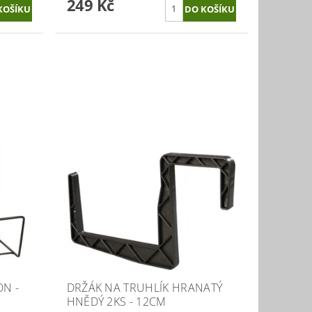
249 Kč
ON -
DRŽÁK NA TRUHLÍK HRANATÝ
HNĚDÝ 2KS - 12CM