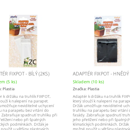
ÉR FIXPOT - BÍLÝ (2KS)
ADAPTÉR FIXPOT - HNĚDÝ 
dem
(5 ks)
Skladem
(10 ks)
a:
Plastia
Značka:
Plastia
r k držáku na truhlík FIXPOT,
Adaptér k držáku na truhlík FIX
slouží k nalepení na parapet.
který slouží k nalepení na parap
umožňuje neviditelné uchycení
Držák umožňuje neviditelné uch
ku na parapetu bez vrtání do
truhlíku na parapetu bez vrtání
. Zabraňuje spadnutí truhlíku při
fasády. Zabraňuje spadnutí truhl
řetížení nebo při špatných
jeho přetížení nebo při špatnýc
ických podmínkách. Držák je
klimatických podmínkách. Držák 
použít u většiny plastových
možné použít u většiny plastový