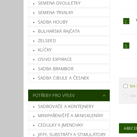
SEMENA DVOULETKY
SEMENA TRVALKY
2.
SADBA HOUBY
BULHARSKÁ RAJČATA
ZELSEED
3.
KLÍČKY
OSIVO EXPIRACE
SADBA BRAMBOR
SADBA CIBULE A ČESNEK
NA 
POTŘEBY PRO VÝSEV
AK
SADBOVAČE A KONTEJNERY
MINIPAŘENIŠTĚ A MINISKLENÍKY
CEDULKY A JMENOVKY
ABECE
JIFFY, SUBSTRÁTY A STIMULÁTORY