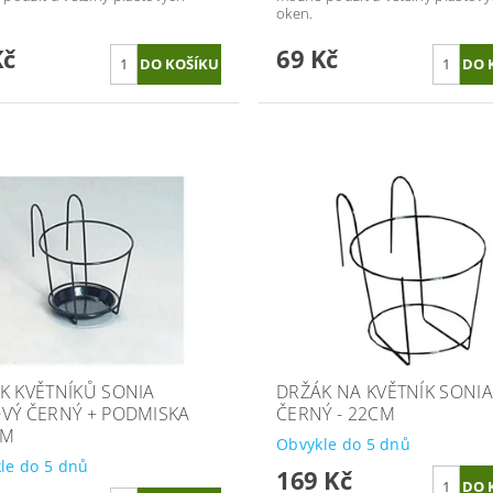
oken.
Kč
69 Kč
K KVĚTNÍKŮ SONIA
DRŽÁK NA KVĚTNÍK SONI
VÝ ČERNÝ + PODMISKA
ČERNÝ - 22CM
CM
Obvykle do 5 dnů
le do 5 dnů
169 Kč