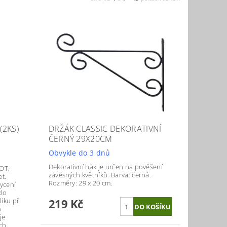
(2KS)
DRŽÁK CLASSIC DEKORATIVNÍ
ČERNÝ 29X20CM
Obvykle do 3 dnů
Dekorativní hák je určen na pověšení
POT,
závěsných květníků. Barva: černá.
et.
Rozměry: 29 x 20 cm.
ycení
 do
íku při
219 Kč
h
je
ch