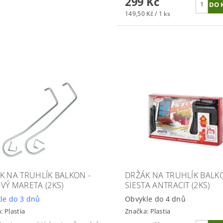
299 Kč
149,50 Kč / 1 ks
K NA TRUHLÍK BALKON -
DRŽÁK NA TRUHLÍK BALK
VÝ MARETA (2KS)
SIESTA ANTRACIT (2KS)
le do 3 dnů
Obvykle do 4 dnů
a:
Plastia
Značka:
Plastia