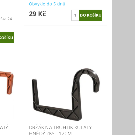
Obvykle do 5 dnů
29 Kč
ýška 24
ATÝ
DRŽÁK NA TRUHLÍK KULATÝ
HNĚDÝ 2KS - 12CM