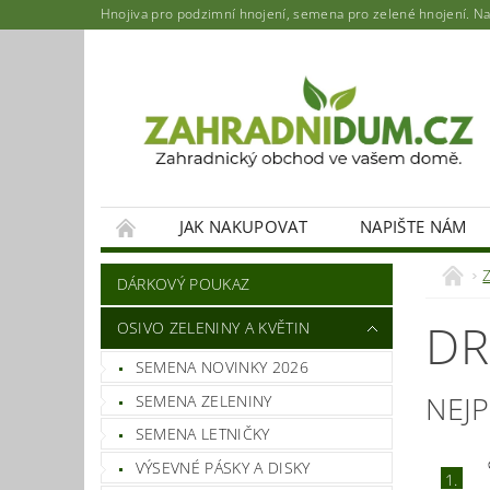
Hnojiva pro podzimní hnojení, semena pro zelené hnojení. Najd
JAK NAKUPOVAT
NAPIŠTE NÁM
DÁRKOVÝ POUKAZ
DR
OSIVO ZELENINY A KVĚTIN
SEMENA NOVINKY 2026
NEJ
SEMENA ZELENINY
SEMENA LETNIČKY
VÝSEVNÉ PÁSKY A DISKY
1.