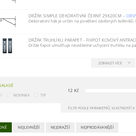
DRŽÁK SIMPLE DEKORATIVNÍ ČERNÝ 29X20CM
–
OBV
Dekorativní hák je určen na pověšení závěsných květníků. B
DRŽÁK TRUHLÍKU PARAPET - FIXPOT KOVOVÝ ANTRACI
Držák fixpot umožňuje neviditelné uchycení truhlíku na pa
ZOBRAZIT VÍCE
SKLADĚ
12
Kč
CE
NOVINKA
TIP
FILTR PODLE PARAMETRŮ, VLASTNOSTÍ 
DNĚ
NEJLEVNĚJŠÍ
NEJDRAŽŠÍ
NEJPRODÁVANĚJŠÍ