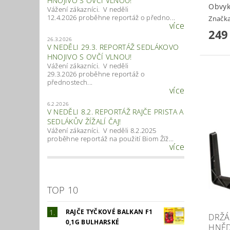
HNOJIVO S OVČÍ VLNOU!
Obvyk
Vážení zákazníci. V neděli
12.4.2026 proběhne reportáž o předno...
Značk
více
249
26.3.2026
V NEDĚLI 29.3. REPORTÁŽ SEDLÁKOVO
HNOJIVO S OVČÍ VLNOU!
Vážení zákazníci. V neděli
29.3.2026 proběhne reportáž o
přednostech...
více
6.2.2026
V NEDĚLI 8.2. REPORTÁŽ RAJČE PRISTA A
SEDLÁKŮV ŽÍŽALÍ ČAJ!
Vážení zákazníci. V neděli 8.2.2025
proběhne reportáž na použití Biom Žíž...
více
TOP 10
RAJČE TYČKOVÉ BALKAN F1
DRŽÁ
0,1G BULHARSKÉ
HNĚD