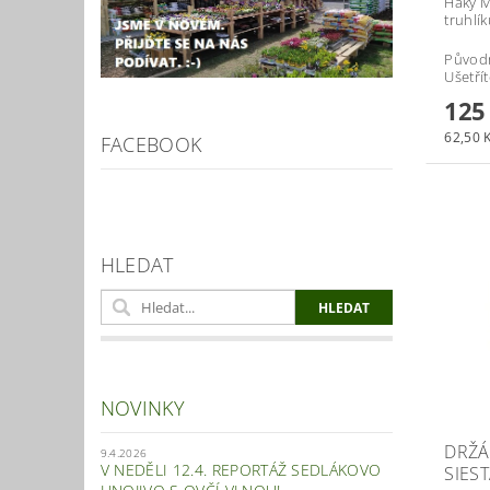
Háky M
truhlík
Původ
Ušetří
125
62,50 K
FACEBOOK
HLEDAT
NOVINKY
DRŽÁ
9.4.2026
V NEDĚLI 12.4. REPORTÁŽ SEDLÁKOVO
SIES