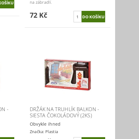
na zábradlí.
72 Kč
ON -
DRŽÁK NA TRUHLÍK BALKON -
SIESTA ČOKOLÁDOVÝ (2KS)
Obvykle ihned
Značka:
Plastia