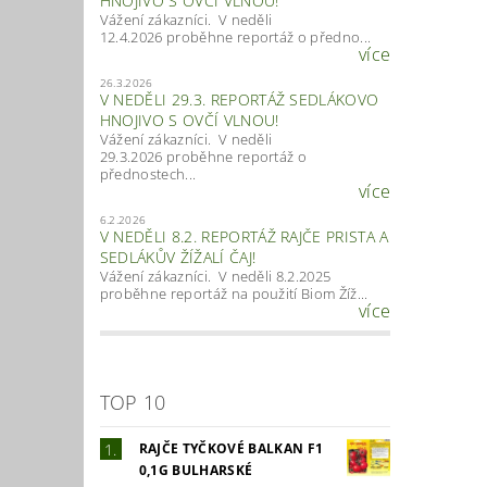
HNOJIVO S OVČÍ VLNOU!
Vážení zákazníci. V neděli
12.4.2026 proběhne reportáž o předno...
více
26.3.2026
V NEDĚLI 29.3. REPORTÁŽ SEDLÁKOVO
HNOJIVO S OVČÍ VLNOU!
Vážení zákazníci. V neděli
29.3.2026 proběhne reportáž o
přednostech...
více
6.2.2026
V NEDĚLI 8.2. REPORTÁŽ RAJČE PRISTA A
SEDLÁKŮV ŽÍŽALÍ ČAJ!
Vážení zákazníci. V neděli 8.2.2025
proběhne reportáž na použití Biom Žíž...
více
TOP 10
RAJČE TYČKOVÉ BALKAN F1
0,1G BULHARSKÉ