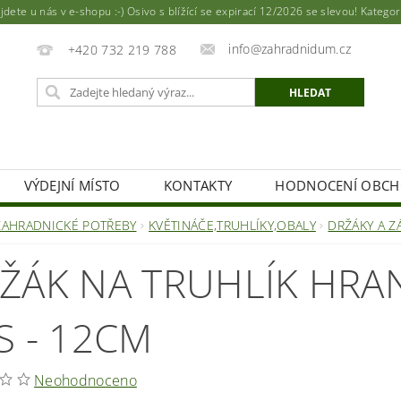
ete u nás v e-shopu :-) Osivo s blížící se expirací 12/2026 se slevou! Katego
info@zahradnidum.cz
+420 732 219 788
VÝDEJNÍ MÍSTO
KONTAKTY
HODNOCENÍ OBC
ZAHRADNICKÉ POTŘEBY
KVĚTINÁČE,TRUHLÍKY,OBALY
DRŽÁKY A Z
ŽÁK NA TRUHLÍK HRA
S - 12CM
Neohodnoceno