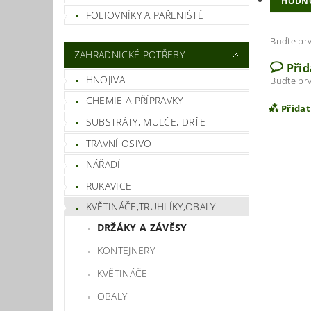
HODN
FOLIOVNÍKY A PAŘENIŠTĚ
Buďte prv
ZAHRADNICKÉ POTŘEBY
Při
HNOJIVA
Buďte prv
CHEMIE A PŘÍPRAVKY
Přida
SUBSTRÁTY, MULČE, DRŤE
TRAVNÍ OSIVO
NÁŘADÍ
RUKAVICE
KVĚTINÁČE,TRUHLÍKY,OBALY
DRŽÁKY A ZÁVĚSY
KONTEJNERY
KVĚTINÁČE
Vlož
OBALY