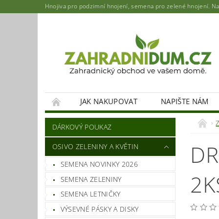
Hnojiva pro podzimní hnojení, semena pro zelené hnojení. Najd
JAK NAKUPOVAT
NAPIŠTE NÁM
DÁRKOVÝ POUKAZ
DR
OSIVO ZELENINY A KVĚTIN
SEMENA NOVINKY 2026
2K
SEMENA ZELENINY
SEMENA LETNIČKY
VÝSEVNÉ PÁSKY A DISKY