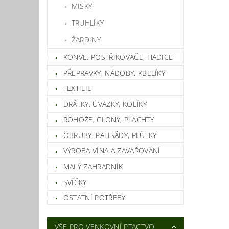
MISKY
TRUHLÍKY
ŽARDINY
KONVE, POSTŘIKOVAČE, HADICE
PŘEPRAVKY, NÁDOBY, KBELÍKY
TEXTILIE
DRÁTKY, ÚVAZKY, KOLÍKY
ROHOŽE, CLONY, PLACHTY
OBRUBY, PALISÁDY, PLŮTKY
VÝROBA VÍNA A ZAVAŘOVÁNÍ
MALÝ ZAHRADNÍK
SVÍČKY
OSTATNÍ POTŘEBY
VŠE PRO VENKOVNÍ PTACTVO