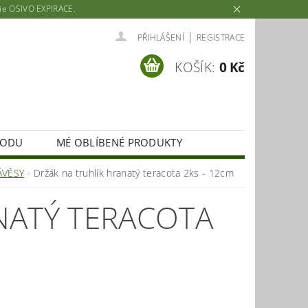
rie OSIVO EXPIRACE.
|
PŘIHLÁŠENÍ
REGISTRACE
KOŠÍK:
0 Kč
HODU
MÉ OBLÍBENÉ PRODUKTY
ÁVĚSY
Držák na truhlík hranatý teracota 2ks - 12cm
NATÝ TERACOTA