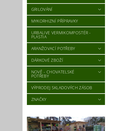
GRILOVÁNÍ
MYKORHIZNÍ PŘÍPRAVKY
URBALIVE VERMIKOMPOSTÉR -
PLASTIA
ARANŽOVACÍ POTŘEBY
DÁRKOVÉ ZBOŽÍ
NOVĚ - CHOVATELSKÉ
POTŘEBY
VÝPRODEJ SKLADOVÝCH ZÁSOB
ZNAČKY