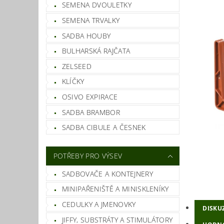
SEMENA DVOULETKY
SEMENA TRVALKY
SADBA HOUBY
BULHARSKÁ RAJČATA
ZELSEED
KLÍČKY
OSIVO EXPIRACE
SADBA BRAMBOR
SADBA CIBULE A ČESNEK
POTŘEBY PRO VÝSEV
SADBOVAČE A KONTEJNERY
MINIPAŘENIŠTĚ A MINISKLENÍKY
CEDULKY A JMENOVKY
DISKU
JIFFY, SUBSTRÁTY A STIMULÁTORY