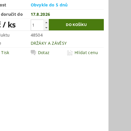
ost
Obvykle do 5 dnů
doručit do
17.8.2026
č
/ ks
duktu
48504
e
DRŽÁKY A ZÁVĚSY
Tisk
Dotaz
Hlídat cenu