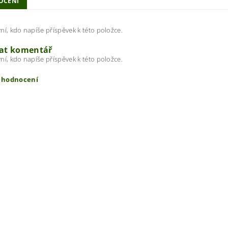
OCENÍ
ní, kdo napíše příspěvek k této položce.
dat komentář
ní, kdo napíše příspěvek k této položce.
t hodnocení
ením hodnocení souhlasíte s
podmínkami ochrany osobních úda