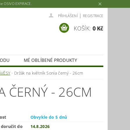
rie OSIVO EXPIRACE.
|
PŘIHLÁŠENÍ
REGISTRACE
KOŠÍK:
0 Kč
HODU
MÉ OBLÍBENÉ PRODUKTY
ÁVĚSY
Držák na květník Sonia černý - 26cm
A ČERNÝ - 26CM
ost
Obvykle do 5 dnů
doručit do
14.8.2026