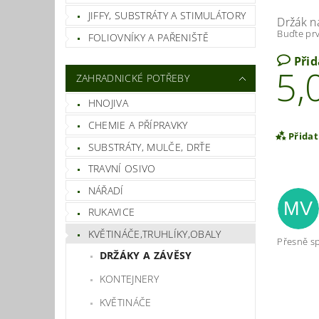
JIFFY, SUBSTRÁTY A STIMULÁTORY
Držák na
Buďte prv
FOLIOVNÍKY A PAŘENIŠTĚ
Při
5,
ZAHRADNICKÉ POTŘEBY
HNOJIVA
CHEMIE A PŘÍPRAVKY
Přida
SUBSTRÁTY, MULČE, DRŤE
TRAVNÍ OSIVO
NÁŘADÍ
MV
RUKAVICE
KVĚTINÁČE,TRUHLÍKY,OBALY
Přesně sp
DRŽÁKY A ZÁVĚSY
KONTEJNERY
KVĚTINÁČE
Vlož