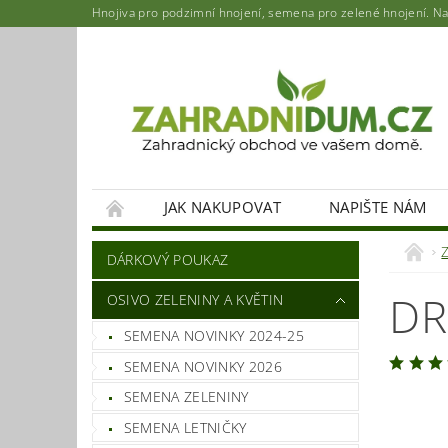
Hnojiva pro podzimní hnojení, semena pro zelené hnojení. Najd
JAK NAKUPOVAT
NAPIŠTE NÁM
DÁRKOVÝ POUKAZ
DR
OSIVO ZELENINY A KVĚTIN
SEMENA NOVINKY 2024-25
SEMENA NOVINKY 2026
SEMENA ZELENINY
SEMENA LETNIČKY