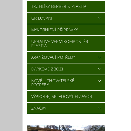
TRUHLÍKY BERBERIS PLASTIA
GRILOVÁNÍ
MYKORHIZNÍ PŘÍPRAVKY
URBALIVE VERMIKOMPOSTÉR -
PLASTIA
ARANŽOVACÍ POTŘEBY
DÁRKOVÉ ZBOŽÍ
NOVĚ - CHOVATELSKÉ
POTŘEBY
VÝPRODEJ SKLADOVÝCH ZÁSOB
ZNAČKY