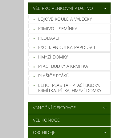
VŠE PRO VENKOVNÍ PTACTVO
LOJOVÉ KOULE A VÁLEČKY
KRMIVO - SEMÍNKA
HLODAVCI
EXOTI, ANDULKY, PAPOUŠCI
HMYZÍ DOMKY
PTAČÍ BUDKY A KRMÍTKA
PLAŠIČE PTÁKŮ
ELHO, PLASTIA - PTAČÍ BUDKY,
KRMÍTKA, PÍTKA, HMYZÍ DOMKY
VÁNOČNÍ DEKORACE
VELIKONOCE
ORCHIDEJE