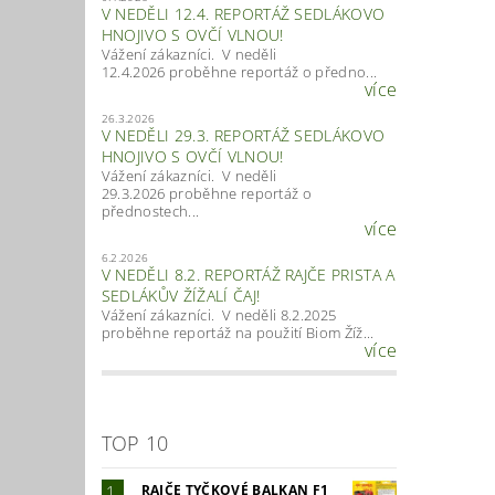
V NEDĚLI 12.4. REPORTÁŽ SEDLÁKOVO
HNOJIVO S OVČÍ VLNOU!
Vážení zákazníci. V neděli
12.4.2026 proběhne reportáž o předno...
více
26.3.2026
V NEDĚLI 29.3. REPORTÁŽ SEDLÁKOVO
HNOJIVO S OVČÍ VLNOU!
Vážení zákazníci. V neděli
29.3.2026 proběhne reportáž o
přednostech...
více
6.2.2026
V NEDĚLI 8.2. REPORTÁŽ RAJČE PRISTA A
SEDLÁKŮV ŽÍŽALÍ ČAJ!
Vážení zákazníci. V neděli 8.2.2025
proběhne reportáž na použití Biom Žíž...
více
TOP 10
RAJČE TYČKOVÉ BALKAN F1