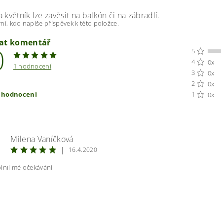
 květník lze zavěsit na balkón či na zábradlí.
ní, kdo napíše příspěvek k této položce.
dat komentář
0
5
4
0x
1 hodnocení
3
0x
2
0x
t hodnocení
1
0x
Milena Vaníčková
|
16.4.2020
lnil mé očekávání
ením hodnocení souhlasíte s
podmínkami ochrany osobních úda