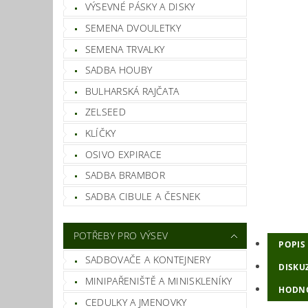
VÝSEVNÉ PÁSKY A DISKY
SEMENA DVOULETKY
SEMENA TRVALKY
SADBA HOUBY
BULHARSKÁ RAJČATA
ZELSEED
KLÍČKY
OSIVO EXPIRACE
SADBA BRAMBOR
SADBA CIBULE A ČESNEK
POTŘEBY PRO VÝSEV
POPIS
SADBOVAČE A KONTEJNERY
DISKU
MINIPAŘENIŠTĚ A MINISKLENÍKY
HODNO
CEDULKY A JMENOVKY