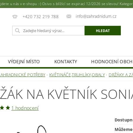
ete u nás v e-shopu :-) Osivo s blížící se expirací 12/2026 se slevou! Katego
info@zahradnidum.cz
+420 732 219 788
VÝDEJNÍ MÍSTO
KONTAKTY
HODNOCENÍ OBC
ZAHRADNICKÉ POTŘEBY
KVĚTINÁČE,TRUHLÍKY,OBALY
DRŽÁKY A Z
ŽÁK NA KVĚTNÍK SONI
1 hodnocení
Dostupn
Můžeme 