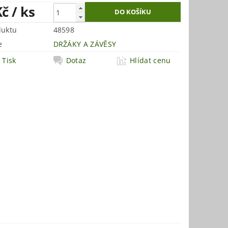
Kč
/ ks
duktu
48598
e
DRŽÁKY A ZÁVĚSY
Tisk
Dotaz
Hlídat cenu