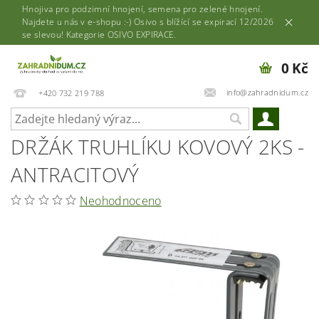
Hnojiva pro podzimní hnojení, semena pro zelené hnojení.
Najdete u nás v e-shopu :-) Osivo s blížící se expirací 12/2026
se slevou! Kategorie OSIVO EXPIRACE.
0 Kč
info@zahradnidum.cz
+420 732 219 788
DRŽÁK TRUHLÍKU KOVOVÝ 2KS -
ANTRACITOVÝ
Neohodnoceno