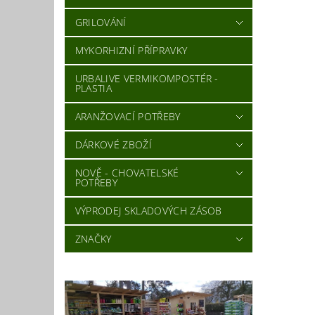
GRILOVÁNÍ
MYKORHIZNÍ PŘÍPRAVKY
URBALIVE VERMIKOMPOSTÉR -
PLASTIA
ARANŽOVACÍ POTŘEBY
DÁRKOVÉ ZBOŽÍ
NOVĚ - CHOVATELSKÉ
POTŘEBY
VÝPRODEJ SKLADOVÝCH ZÁSOB
ZNAČKY