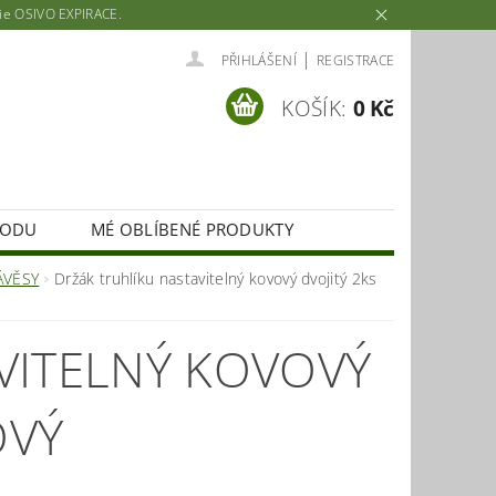
rie OSIVO EXPIRACE.
|
PŘIHLÁŠENÍ
REGISTRACE
KOŠÍK:
0 Kč
HODU
MÉ OBLÍBENÉ PRODUKTY
ÁVĚSY
Držák truhlíku nastavitelný kovový dvojitý 2ks
VITELNÝ KOVOVÝ
OVÝ