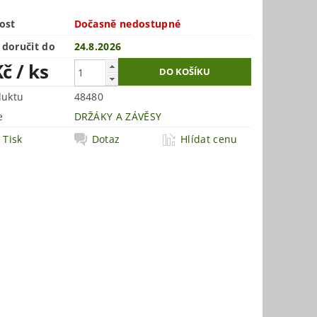
ost
Dočasně nedostupné
doručit do
24.8.2026
Kč
/ ks
duktu
48480
e
DRŽÁKY A ZÁVĚSY
Tisk
Dotaz
Hlídat cenu