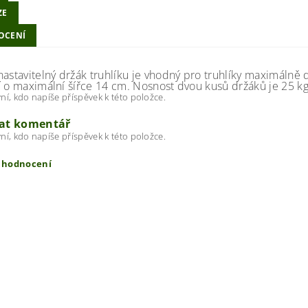
ZE
OCENÍ
nastavitelný držák truhlíku je vhodný pro truhlíky maximálně 
í o maximální šířce 14 cm. Nosnost dvou kusů držáků je 25 kg.
ní, kdo napíše příspěvek k této položce.
dat komentář
ní, kdo napíše příspěvek k této položce.
t hodnocení