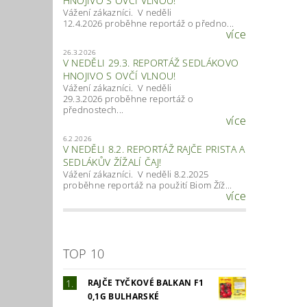
HNOJIVO S OVČÍ VLNOU!
Vážení zákazníci. V neděli
12.4.2026 proběhne reportáž o předno...
více
26.3.2026
V NEDĚLI 29.3. REPORTÁŽ SEDLÁKOVO
HNOJIVO S OVČÍ VLNOU!
Vážení zákazníci. V neděli
29.3.2026 proběhne reportáž o
přednostech...
více
6.2.2026
V NEDĚLI 8.2. REPORTÁŽ RAJČE PRISTA A
SEDLÁKŮV ŽÍŽALÍ ČAJ!
Vážení zákazníci. V neděli 8.2.2025
proběhne reportáž na použití Biom Žíž...
více
TOP 10
RAJČE TYČKOVÉ BALKAN F1
0,1G BULHARSKÉ