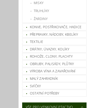
MISKY
TRUHLÍKY
Vlož
ŽARDINY
KONVE, POSTŘIKOVAČE, HADICE
PŘEPRAVKY, NÁDOBY, KBELÍKY
TEXTILIE
DRÁTKY, ÚVAZKY, KOLÍKY
ROHOŽE, CLONY, PLACHTY
OBRUBY, PALISÁDY, PLŮTKY
VÝROBA VÍNA A ZAVAŘOVÁNÍ
MALÝ ZAHRADNÍK
SVÍČKY
OSTATNÍ POTŘEBY
VŠE PRO VENKOVNÍ PTACTVO