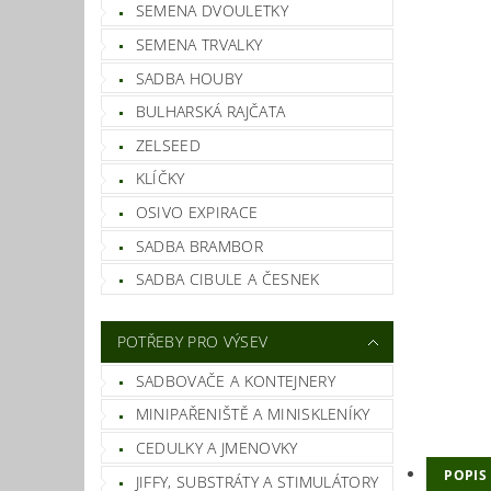
SEMENA DVOULETKY
SEMENA TRVALKY
SADBA HOUBY
BULHARSKÁ RAJČATA
ZELSEED
KLÍČKY
OSIVO EXPIRACE
SADBA BRAMBOR
SADBA CIBULE A ČESNEK
POTŘEBY PRO VÝSEV
SADBOVAČE A KONTEJNERY
MINIPAŘENIŠTĚ A MINISKLENÍKY
CEDULKY A JMENOVKY
POPIS
JIFFY, SUBSTRÁTY A STIMULÁTORY