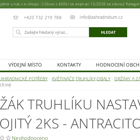
ete u nás v e-shopu :-) Osivo s blížící se expirací 12/2026 se slevou! Katego
info@zahradnidum.cz
+420 732 219 788
VÝDEJNÍ MÍSTO
KONTAKTY
HODNOCENÍ OBC
ZAHRADNICKÉ POTŘEBY
KVĚTINÁČE,TRUHLÍKY,OBALY
DRŽÁKY A Z
citový
ŽÁK TRUHLÍKU NASTA
OJITÝ 2KS - ANTRACIT
Neohodnoceno