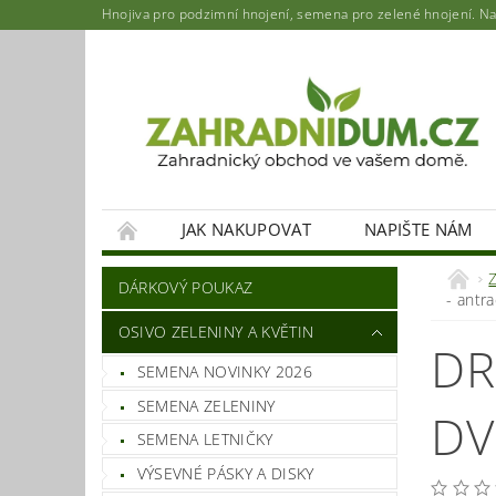
Hnojiva pro podzimní hnojení, semena pro zelené hnojení. Najd
JAK NAKUPOVAT
NAPIŠTE NÁM
DÁRKOVÝ POUKAZ
- antra
OSIVO ZELENINY A KVĚTIN
DR
SEMENA NOVINKY 2026
SEMENA ZELENINY
DV
SEMENA LETNIČKY
VÝSEVNÉ PÁSKY A DISKY