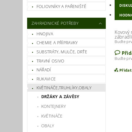
DISKU
FOLIOVNÍKY A PAŘENIŠTĚ
HODN
ZAHRADNICKÉ POTŘEBY
Kovový 
HNOJIVA
zábradl
Buďte prv
CHEMIE A PŘÍPRAVKY
SUBSTRÁTY, MULČE, DRŤE
Při
Buďte prv
TRAVNÍ OSIVO
NÁŘADÍ
Přida
RUKAVICE
KVĚTINÁČE,TRUHLÍKY,OBALY
DRŽÁKY A ZÁVĚSY
KONTEJNERY
KVĚTINÁČE
OBALY