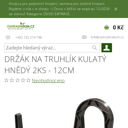
Hnojiva pro podzimní hnojení, semena pro zelené hnojení.
Najdete u nás v e-shopu :-) Osivo s blížící se expirací 12/2026
se slevou! Kategorie OSIVO EXPIRACE.
0 Kč
info@zahradnidum.cz
+420 732 219 788
DRŽÁK NA TRUHLÍK KULATÝ
HNĚDÝ 2KS - 12CM
Neohodnoceno