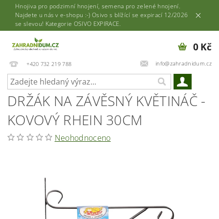
Hnojiva pro podzimní hnojení, semena pro zelené hnojení.
Najdete u nás v e-shopu :-) Osivo s blížící se expirací 12/2026
se slevou! Kategorie OSIVO EXPIRACE.
0 Kč
info@zahradnidum.cz
+420 732 219 788
DRŽÁK NA ZÁVĚSNÝ KVĚTINÁČ -
KOVOVÝ RHEIN 30CM
Neohodnoceno