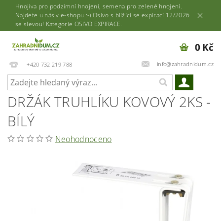
Hnojiva pro podzimní hnojení, semena pro zelené hnojení.
Najdete u nás v e-shopu :-) Osivo s blížící se expirací 12/2026
se slevou! Kategorie OSIVO EXPIRACE.
0 Kč
info@zahradnidum.cz
+420 732 219 788
DRŽÁK TRUHLÍKU KOVOVÝ 2KS -
BÍLÝ
Neohodnoceno