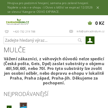
Hnojiva pro podzimní hnojení, semena pro zelené hnojení.
Najdete u nás v e-shopu :-) Osivo s blížící se expirací 12/2026
se slevou! Kategorie OSIVO EXPIRACE.
0 Kč
info@zahradnidum.cz
+420 732 219 788
MULČE
Vážení zákazníci, z váhových důvodů nelze spedicí
(Česká pošta, Geis, Dpd) zaslat substráty o objemu
40l,50l,60l, nebo 70l. Pro tyto substráty lze zvolit
jen osobní odběr, nebo dopravu e-shopu v lokalitě
Praha, Praha západ, Praha-Jih. Děkujeme za
pochopení.
NEJPRODÁVANĚJŠÍ