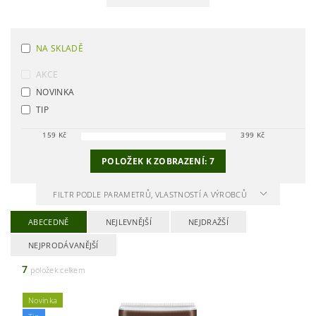
NA SKLADĚ
AKCE
NOVINKA
TIP
159
Kč
399
Kč
POLOŽEK K ZOBRAZENÍ:
7
FILTR PODLE PARAMETRŮ, VLASTNOSTÍ A VÝROBCŮ
ABECEDNĚ
NEJLEVNĚJŠÍ
NEJDRAŽŠÍ
NEJPRODÁVANĚJŠÍ
7
položek celkem
Novinka