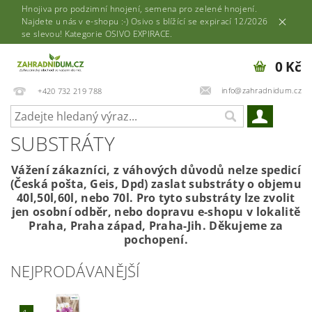
Hnojiva pro podzimní hnojení, semena pro zelené hnojení.
Najdete u nás v e-shopu :-) Osivo s blížící se expirací 12/2026
se slevou! Kategorie OSIVO EXPIRACE.
0 Kč
info@zahradnidum.cz
+420 732 219 788
SUBSTRÁTY
Vážení zákazníci, z váhových důvodů nelze spedicí
(Česká pošta, Geis, Dpd) zaslat substráty o objemu
40l,50l,60l, nebo 70l. Pro tyto substráty lze zvolit
jen osobní odběr, nebo dopravu e-shopu v lokalitě
Praha, Praha západ, Praha-Jih. Děkujeme za
pochopení.
NEJPRODÁVANĚJŠÍ