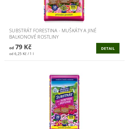
SUBSTRÁT FORESTINA - MUŠKÁTY A JINÉ
BALKONOVÉ ROSTLINY
79 Kč
od
DETAIL
od 6,25 Kč / 1 l