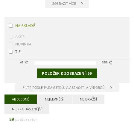
ZOBRAZIT VÍCE
NA SKLADĚ
AKCE
NOVINKA
TIP
45
Kč
359
Kč
POLOŽEK K ZOBRAZENÍ:
59
FILTR PODLE PARAMETRŮ, VLASTNOSTÍ A VÝROBCŮ
ABECEDNĚ
NEJLEVNĚJŠÍ
NEJDRAŽŠÍ
NEJPRODÁVANĚJŠÍ
59
položek celkem