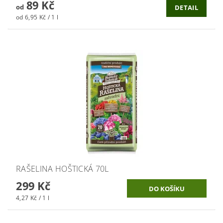
89 Kč
od
DETAIL
od 6,95 Kč / 1 l
RAŠELINA HOŠTICKÁ 70L
299 Kč
4,27 Kč / 1 l