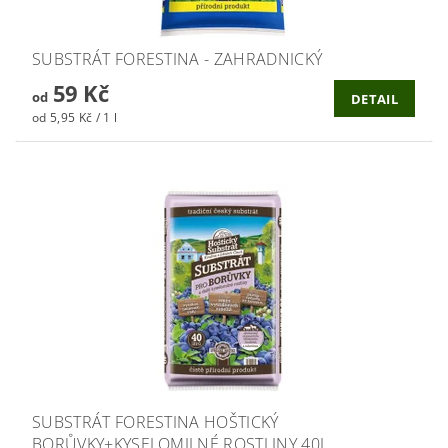
SUBSTRÁT FORESTINA - ZAHRADNICKÝ
59 Kč
od
DETAIL
od 5,95 Kč / 1 l
SUBSTRÁT FORESTINA HOŠTICKÝ
BORŮVKY+KYSELOMILNÉ ROSTLINY 40L