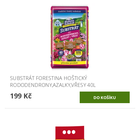
SUBSTRÁT FORESTINA HOŠTICKÝ
RODODENDRONY,AZALKY,VŘESY 40L
199 Kč