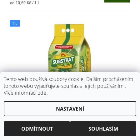
od 10,60 Kč / 1 l
Tip
Tento web používá soubory cookie. Dalším procházením
tohoto webu vyjadřujete souhlas s jejich používáním..
Více informací
zde
.
SUBSTRÁT FORESTINA PROFÍK - SUPRESIVNÍ PRO
VÝSEV
NASTAVENÍ
89 Kč
od
DETAIL
od 11,93 Kč / 1 l
ODMÍTNOUT
SOUHLASÍM