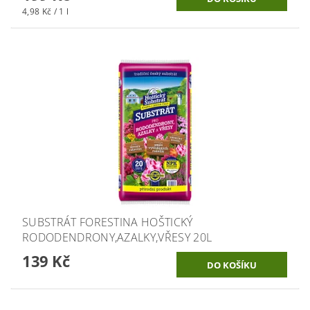
4,98 Kč / 1 l
SUBSTRÁT FORESTINA HOŠTICKÝ
RODODENDRONY,AZALKY,VŘESY 20L
139 Kč