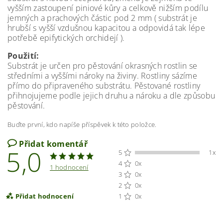
vyšším zastoupení piniové kůry a celkově nižším podílu
jemných a prachových částic pod 2 mm ( substrát je
hrubší s vyšší vzdušnou kapacitou a odpovidá tak lépe
potřebě epifytických orchidejí ).
Použití:
Substrát je určen pro pěstování okrasných rostlin se
středními a vyššími nároky na živiny. Rostliny sázíme
přímo do připraveného substrátu. Pěstované rostliny
přihnojujeme podle jejich druhu a nároku a dle způsobu
pěstování.
Buďte první, kdo napíše příspěvek k této položce.
Přidat komentář
5,0
5
1x
4
0x
1 hodnocení
3
0x
2
0x
Přidat hodnocení
1
0x