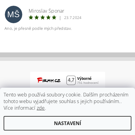
Miroslav Šponar
MŠ
|
23.7.2024
Ano, je přesně podle mých představ.
Vložením hodnocení souhlasíte s
podmínkami
ochrany osobních údajů
Tento web používá soubory cookie. Dalším procházením
tohoto webu vyjadřujete souhlas s jejich používáním..
Více informací
zde
.
NASTAVENÍ
2026 ©
Zahradnidum.cz
, všechna práva vyhrazena