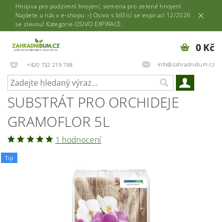
Hnojiva pro podzimní hnojení, semena pro zelené hnojení.
Najdete u nás v e-shopu :-) Osivo s blížící se expirací 12/2026
se slevou! Kategorie OSIVO EXPIRACE.
0 Kč
info@zahradnidum.cz
+420 732 219 788
SUBSTRÁT PRO ORCHIDEJE
GRAMOFLOR 5L
1 hodnocení
Tip