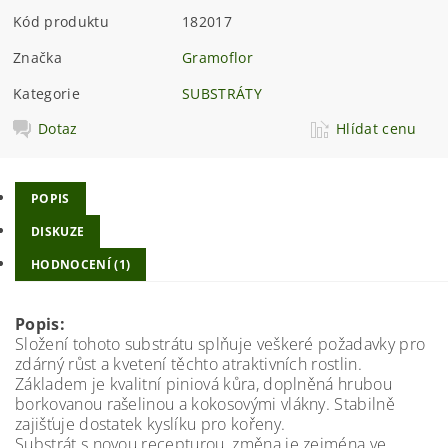
Kód produktu
182017
Značka
Gramoflor
Kategorie
SUBSTRÁTY
Dotaz
Hlídat cenu
POPIS
DISKUZE
HODNOCENÍ (1)
Popis:
Složení tohoto substrátu splňuje veškeré požadavky pro
zdárný růst a kvetení těchto atraktivních rostlin.
Základem je kvalitní piniová kůra, doplněná hrubou
borkovanou rašelinou a kokosovými vlákny. Stabilně
zajišťuje dostatek kyslíku pro kořeny.
Substrát s novou recepturou, změna je zejména ve