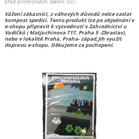
před promrznutím. Balení: 60 l.
Vážení zákazníci, z váhových důvodů nelze zaslat
kompost spedicí. Tento produkt lze po objednání v
e-shopu připravit k vyzvednutí v Zahradnictví u
Vodičků ( Matjuchinova 717, Praha 5 -Zbraslav),
nebo v lokalitě Praha, Praha- západ,Jih využít
dopravu e-shopu. Děkujeme za pochopení.