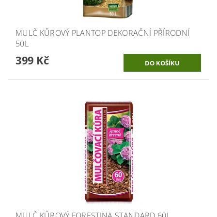
MULČ KŮROVÝ PLANTOP DEKORAČNÍ PŘÍRODNÍ
50L
399 Kč
MULČ KŮROVÝ FORESTINA STANDARD 60L