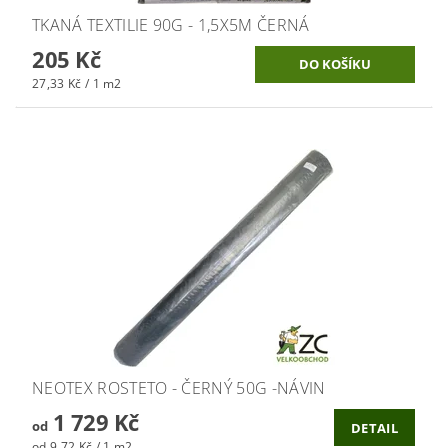
TKANÁ TEXTILIE 90G - 1,5X5M ČERNÁ
205 Kč
27,33 Kč / 1 m2
NEOTEX ROSTETO - ČERNÝ 50G -NÁVIN
1 729 Kč
od
DETAIL
od 9,72 Kč / 1 m2