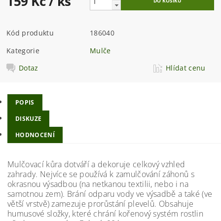
159 Kč
/ ks
Kód produktu
186040
Kategorie
Mulče
Dotaz
Hlídat cenu
POPIS
DISKUZE
HODNOCENÍ
Mulčovací kůra dotváří a dekoruje celkový vzhled
zahrady. Nejvíce se používá k zamulčování záhonů s
okrasnou výsadbou (na netkanou textilii, nebo i na
samotnou zem). Brání odparu vody ve výsadbě a také (ve
větší vrstvě) zamezuje prorůstání plevelů. Obsahuje
humusové složky, které chrání kořenový systém rostlin