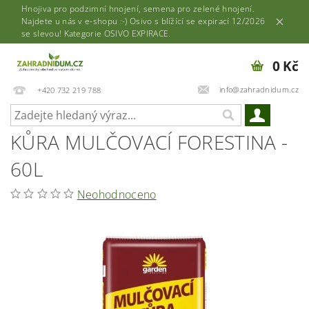
Hnojiva pro podzimní hnojení, semena pro zelené hnojení.
Najdete u nás v e-shopu :-) Osivo s blížící se expirací 12/2026
se slevou! Kategorie OSIVO EXPIRACE.
0 Kč
info@zahradnidum.cz
+420 732 219 788
KŮRA MULČOVACÍ FORESTINA -
60L
Neohodnoceno