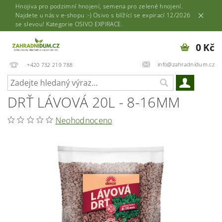
Hnojiva pro podzimní hnojení, semena pro zelené hnojení.
Najdete u nás v e-shopu :-) Osivo s blížící se expirací 12/2026
se slevou! Kategorie OSIVO EXPIRACE.
0 Kč
info@zahradnidum.cz
+420 732 219 788
DRŤ LÁVOVÁ 20L - 8-16MM
Neohodnoceno