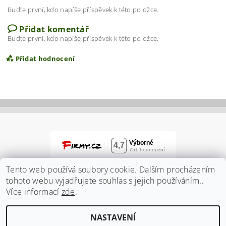
Buďte první, kdo napíše příspěvek k této položce.
Přidat komentář
Buďte první, kdo napíše příspěvek k této položce.
Přidat hodnocení
Tento web používá soubory cookie. Dalším procházením
tohoto webu vyjadřujete souhlas s jejich používáním..
Více informací
zde
.
Vložením hodnocení souhlasíte s
podmínkami
NASTAVENÍ
ochrany osobních údajů