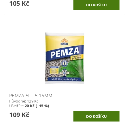
105 Kč
PEMZA 5L - 5-16MM
Původně:
129 Kč
Ušetříte
:
20 Kč (–15 %)
109 Kč