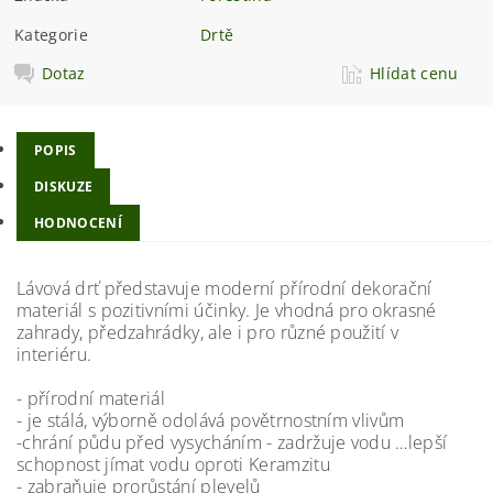
Kategorie
Drtě
Dotaz
Hlídat cenu
POPIS
DISKUZE
HODNOCENÍ
Lávová drť představuje moderní přírodní dekorační
materiál s pozitivními účinky. Je vhodná pro okrasné
zahrady, předzahrádky, ale i pro různé použití v
interiéru.
- přírodní materiál
- je stálá, výborně odolává povětrnostním vlivům
-chrání půdu před vysycháním - zadržuje vodu …lepší
schopnost jímat vodu oproti Keramzitu
- zabraňuje prorůstání plevelů