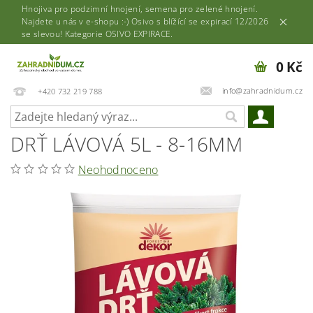
Hnojiva pro podzimní hnojení, semena pro zelené hnojení.
Najdete u nás v e-shopu :-) Osivo s blížící se expirací 12/2026
se slevou! Kategorie OSIVO EXPIRACE.
0 Kč
info@zahradnidum.cz
+420 732 219 788
DRŤ LÁVOVÁ 5L - 8-16MM
Neohodnoceno