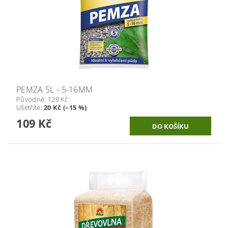
PEMZA 5L - 5-16MM
Původně:
129 Kč
Ušetříte
:
20 Kč (–15 %)
109 Kč