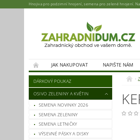
Hnojiva pro podzimní hnojení, semena pro zelené hnojení. Najd
JAK NAKUPOVAT
NAPIŠTE NÁM
DÁRKOVÝ POUKAZ
KE
OSIVO ZELENINY A KVĚTIN
SEMENA NOVINKY 2026
SEMENA ZELENINY
SEMENA LETNIČKY
VÝSEVNÉ PÁSKY A DISKY