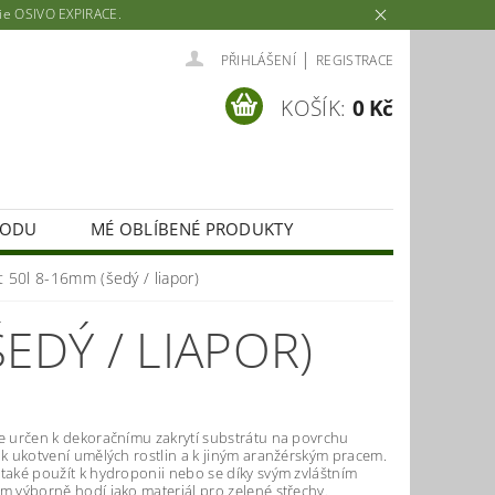
rie OSIVO EXPIRACE.
|
PŘIHLÁŠENÍ
REGISTRACE
KOŠÍK:
0 Kč
HODU
MÉ OBLÍBENÉ PRODUKTY
t 50l 8-16mm (šedý / liapor)
EDÝ / LIAPOR)
je určen k dekoračnímu zakrytí substrátu na povrchu
 k ukotvení umělých rostlin a k jiným aranžérským pracem.
také použít k hydroponii nebo se díky svým zvláštním
m výborně hodí jako materiál pro zelené střechy.