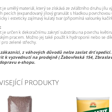
 je umělý materiál, který se získává ze zvláštního druhu jílu 
ch pecích (expandovaný jílový granulát s hladkou povrchovou 
cky i esteticky zajímavý kulatý tvar (připomíná valounky kačí
:
t je určen k dekoračnímu zakrytí substrátu na povrchu květiná
ským pracem. Možno jej také použít k hydroponii nebo se dík
l pro zelené střechy.
zákazníci, z váhových důvodů nelze zaslat drť spedicí
it k vyzvednutí na prodejně ( Žabovřeská 154, Zbraslav
 dopravu e-shopu.
VISEJÍCÍ PRODUKTY