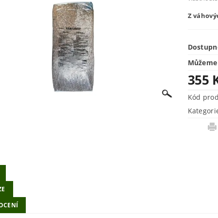
Z váhovýc
Dostupn
Můžeme 
355 
Kód pro
Kategori
ZE
OCENÍ