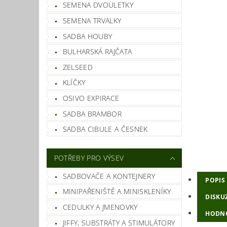
SEMENA DVOULETKY
SEMENA TRVALKY
SADBA HOUBY
BULHARSKÁ RAJČATA
ZELSEED
KLÍČKY
OSIVO EXPIRACE
SADBA BRAMBOR
SADBA CIBULE A ČESNEK
POTŘEBY PRO VÝSEV
SADBOVAČE A KONTEJNERY
POPIS
MINIPAŘENIŠTĚ A MINISKLENÍKY
DISKU
CEDULKY A JMENOVKY
HODN
JIFFY, SUBSTRÁTY A STIMULÁTORY