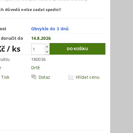
h důvodů nelze zaslat spedicí!
ost
Obvykle do 3 dnů
doručit do
14.8.2026
Kč
/ ks
duktu
180036
e
Drtě
Tisk
Dotaz
Hlídat cenu