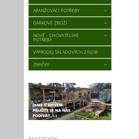
Vlož
ARANŽOVACÍ POTŘEBY
DÁRKOVÉ ZBOŽÍ
NOVĚ - CHOVATELSKÉ
POTŘEBY
VÝPRODEJ SKLADOVÝCH ZÁSOB
ZNAČKY