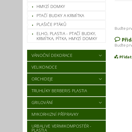
HMYZÍ DOMKY
PTAČÍ BUDKY A KRMÍTKA
PLAŠIČE PTÁKŮ
Buďte prv
ELHO, PLASTIA - PTAČÍ BUDKY,
KRMÍTKA, PÍTKA, HMYZÍ DOMKY
Při
Buďte prv
VÁNOČNÍ DEKORACE
Přida
VELIKONOCE
ORCHIDEJE
TRUHLÍKY BERBERIS PLASTIA
GRILOVÁNÍ
MYKORHIZNÍ PŘÍPRAVKY
URBALIVE VERMIKOMPOSTÉR -
PLASTIA