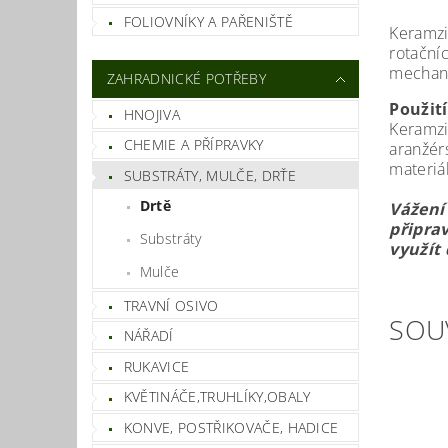
FOLIOVNÍKY A PAŘENIŠTĚ
Keramzit
rotační
mechani
ZAHRADNICKÉ POTŘEBY
Použití
HNOJIVA
Keramzi
CHEMIE A PŘÍPRAVKY
aranžér
materiá
SUBSTRÁTY, MULČE, DRŤE
Drtě
Vážení 
připrav
Substráty
využít
Mulče
TRAVNÍ OSIVO
SOU
NÁŘADÍ
RUKAVICE
KVĚTINÁČE,TRUHLÍKY,OBALY
KONVE, POSTŘIKOVAČE, HADICE