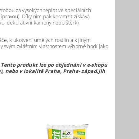
výrobou za vysokých teplot ve speciálních
úpravou). Díky nim pak keramzit získává
rku, dekorativní kameny nebo štěrk).
če, k ukotvení umělých rostlin a k jiným
y svým zvláštním vlastnostem výborně hodí jako
. Tento produkt lze po objednání v e-shopu
), nebo v lokalitě Praha, Praha- západ,Jih