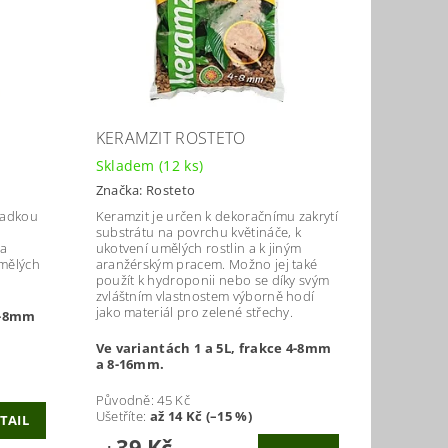
KERAMZIT ROSTETO
Skladem
(12 ks)
Značka:
Rosteto
ladkou
Keramzit je určen k dekoračnímu zakrytí
substrátu na povrchu květináče, k
na
ukotvení umělých rostlin a k jiným
umělých
aranžérským pracem. Možno jej také
použít k hydroponii nebo se díky svým
zvláštním vlastnostem výborně hodí
jako materiál pro zelené střechy.
 4-8mm
Ve variantách 1 a 5L, frakce 4-8mm
a 8-16mm.
Původně:
45 Kč
Ušetříte
:
až 14 Kč (–15 %)
TAIL
39 Kč