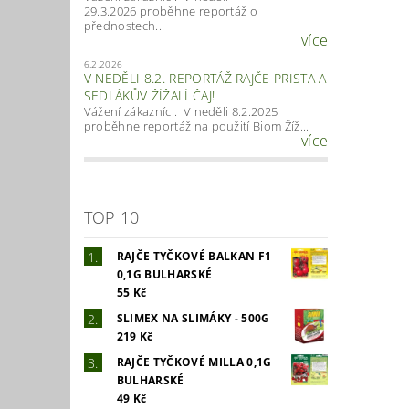
29.3.2026 proběhne reportáž o
přednostech...
více
6.2.2026
V NEDĚLI 8.2. REPORTÁŽ RAJČE PRISTA A
SEDLÁKŮV ŽÍŽALÍ ČAJ!
Vážení zákazníci. V neděli 8.2.2025
proběhne reportáž na použití Biom Žíž...
více
TOP 10
RAJČE TYČKOVÉ BALKAN F1
0,1G BULHARSKÉ
55 Kč
SLIMEX NA SLIMÁKY - 500G
219 Kč
RAJČE TYČKOVÉ MILLA 0,1G
BULHARSKÉ
49 Kč