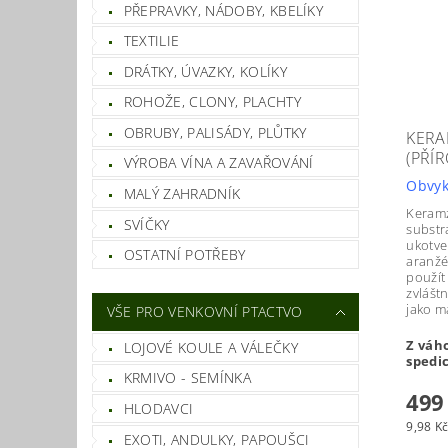
PŘEPRAVKY, NÁDOBY, KBELÍKY
TEXTILIE
DRÁTKY, ÚVAZKY, KOLÍKY
ROHOŽE, CLONY, PLACHTY
OBRUBY, PALISÁDY, PLŮTKY
KERA
(PŘÍR
VÝROBA VÍNA A ZAVAŘOVÁNÍ
Obvyk
MALÝ ZAHRADNÍK
Keramz
SVÍČKY
substr
ukotve
OSTATNÍ POTŘEBY
aranžé
použít
zvlášt
jako m
VŠE PRO VENKOVNÍ PTACTVO
Z váh
LOJOVÉ KOULE A VÁLEČKY
spedic
KRMIVO - SEMÍNKA
499
HLODAVCI
9,98 Kč 
EXOTI, ANDULKY, PAPOUŠCI