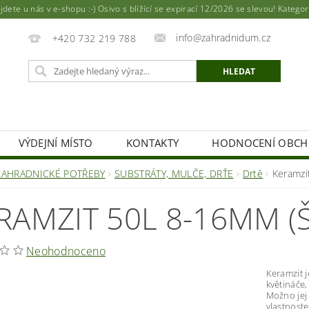
ete u nás v e-shopu :-) Osivo s blížící se expirací 12/2026 se slevou! Katego
info@zahradnidum.cz
+420 732 219 788
VÝDEJNÍ MÍSTO
KONTAKTY
HODNOCENÍ OBC
ZAHRADNICKÉ POTŘEBY
SUBSTRÁTY, MULČE, DRŤE
Drtě
Keramzi
RAMZIT 50L 8-16MM (Š
Neohodnoceno
Keramzit 
květináče,
Možno jej 
vlastnoste