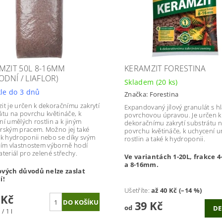
MZIT 50L 8-16MM
KERAMZIT FORESTINA
ODNÍ / LIAFLOR)
Skladem
(20 ks)
le do 3 dnů
Značka:
Forestina
it je určen k dekoračnímu zakrytí
Expandovaný jílový granulát s h
átu na povrchu květináče, k
povrchovou úpravou. Je určen k
ní umělých rostlin a k jiným
dekoračnímu zakrytí substrátu 
rským pracem. Možno jej také
povrchu květináče, k uchycení 
 k hydroponii nebo se díky svým
rostlin a také k hydroponii.
ním vlastnostem výborně hodí
ateriál pro zelené střechy.
Ve variantách 1-20L, frakce
a 8-16mm.
ových důvodů nelze zaslat
í!
Ušetříte
:
až 40 Kč (–14 %)
 Kč
39 Kč
od
DE
/ 1 l