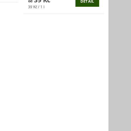
od
DETAIL
39 Kč / 1 l