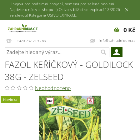
Hnojiva pro podzimní hnojení, semena pro zelené hnojení.
Najdete u nás v e-shopu :-) Osivo s blížící se expirací 12/2026
se slevou! Kategorie OSIVO EXPIRACE.
0 Kč
info@zahradnidum.cz
+420 732 219 788
FAZOL KEŘÍČKOVÝ - GOLDILOCK
38G - ZELSEED
Neohodnoceno
Novinka