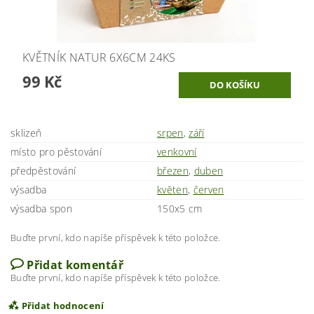
KVĚTNÍK NATUR 6X6CM 24KS
99 Kč
sklizeň
srpen
,
září
místo pro pěstování
venkovní
předpěstování
březen
,
duben
výsadba
květen
,
červen
výsadba spon
150x5 cm
Buďte první, kdo napíše příspěvek k této položce.
Přidat komentář
Buďte první, kdo napíše příspěvek k této položce.
Přidat hodnocení