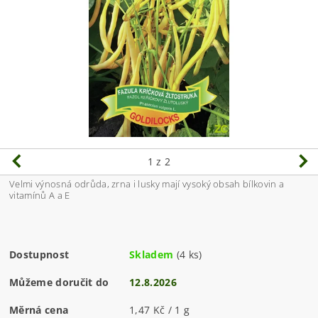
1
z 2
Velmi výnosná odrůda, zrna i lusky mají vysoký obsah bílkovin a
vitamínů A a E
Dostupnost
Skladem
(4 ks)
Můžeme doručit do
12.8.2026
Měrná cena
1,47 Kč / 1 g