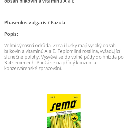
obsah bílkovin a vitamínů A a E
Phaseolus vulgaris / Fazula
Popis:
Velmi výnosná odrůda. Zrna i lusky mají vysoký obsah
bílkovin a vitamínů A a E. Teplomilná rostlina, vyžadující
slunečné polohy. Vysvévá se do volné půdy do hnízda po
3-4 semenech. Použá se na přímý konzum a
konzervárenské zpracování.